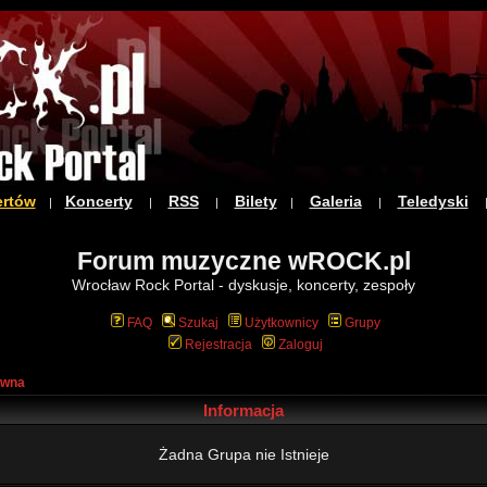
ertów
Koncerty
RSS
Bilety
Galeria
Teledyski
|
|
|
|
|
Forum muzyczne wROCK.pl
Wrocław Rock Portal - dyskusje, koncerty, zespoły
FAQ
Szukaj
Użytkownicy
Grupy
Rejestracja
Zaloguj
ówna
Informacja
Żadna Grupa nie Istnieje