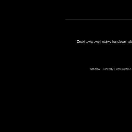
Znaki towarowe i nazwy handlowe należ
Wrocław - koncerty | wrocławskie z