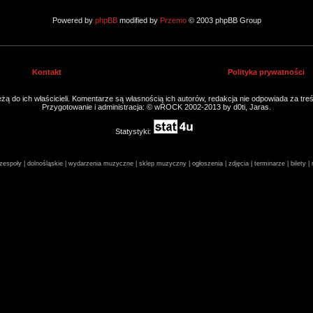
Powered by
phpBB
modified by
Przemo
© 2003 phpBB Group
Kontakt
Polityka prywatności
ą do ich właścicieli. Komentarze są własnością ich autorów, redakcja nie odpowiada za tre
Przygotowanie i administracja: © wROCK 2002-2013 by d0ti, Jaras.
Statystyki:
espoły | dolnośląskie | wydarzenia muzyczne | sklep muzyczny | ogłoszenia | zdjęcia | terminarze | bilety 