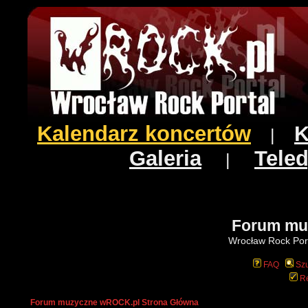
Kalendarz koncertów
K
|
Galeria
Teled
|
Forum mu
Wrocław Rock Port
FAQ
Szu
Re
Forum muzyczne wROCK.pl Strona Główna