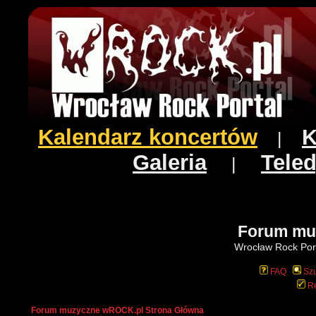
Kalendarz koncertów
K
|
Galeria
Teled
|
Forum mu
Wrocław Rock Port
FAQ
Szu
Re
Forum muzyczne wROCK.pl Strona Główna