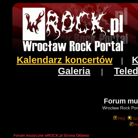
Kalendarz koncertów
K
|
Galeria
Teled
|
Forum mu
Wrocław Rock Port
FAQ
Szu
Re
Forum muzyczne wROCK.pl Strona Główna