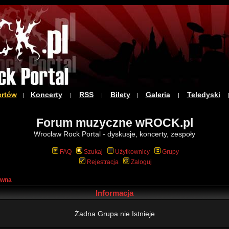
ertów
Koncerty
RSS
Bilety
Galeria
Teledyski
|
|
|
|
|
Forum muzyczne wROCK.pl
Wrocław Rock Portal - dyskusje, koncerty, zespoły
FAQ
Szukaj
Użytkownicy
Grupy
Rejestracja
Zaloguj
ówna
Informacja
Żadna Grupa nie Istnieje