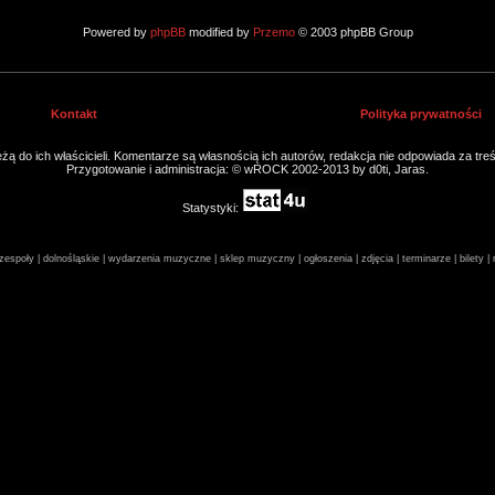
Powered by
phpBB
modified by
Przemo
© 2003 phpBB Group
Kontakt
Polityka prywatności
ą do ich właścicieli. Komentarze są własnością ich autorów, redakcja nie odpowiada za tre
Przygotowanie i administracja: © wROCK 2002-2013 by d0ti, Jaras.
Statystyki:
espoły | dolnośląskie | wydarzenia muzyczne | sklep muzyczny | ogłoszenia | zdjęcia | terminarze | bilety 