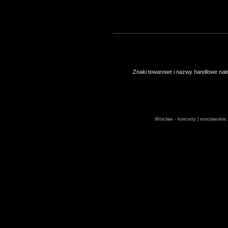
Znaki towarowe i nazwy handlowe należ
Wrocław - koncerty | wrocławskie z