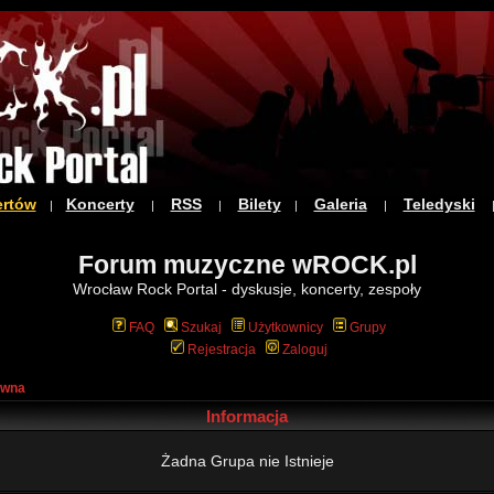
ertów
Koncerty
RSS
Bilety
Galeria
Teledyski
|
|
|
|
|
Forum muzyczne wROCK.pl
Wrocław Rock Portal - dyskusje, koncerty, zespoły
FAQ
Szukaj
Użytkownicy
Grupy
Rejestracja
Zaloguj
ówna
Informacja
Żadna Grupa nie Istnieje