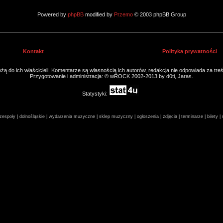
Powered by
phpBB
modified by
Przemo
© 2003 phpBB Group
Kontakt
Polityka prywatności
ą do ich właścicieli. Komentarze są własnością ich autorów, redakcja nie odpowiada za tre
Przygotowanie i administracja: © wROCK 2002-2013 by d0ti, Jaras.
Statystyki:
espoły | dolnośląskie | wydarzenia muzyczne | sklep muzyczny | ogłoszenia | zdjęcia | terminarze | bilety 