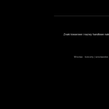
Znaki towarowe i nazwy handlowe należ
Wrocław - koncerty | wrocławskie z