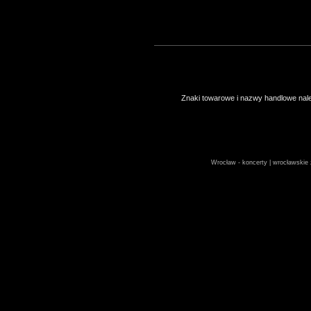
Znaki towarowe i nazwy handlowe należ
Wrocław - koncerty | wrocławskie z