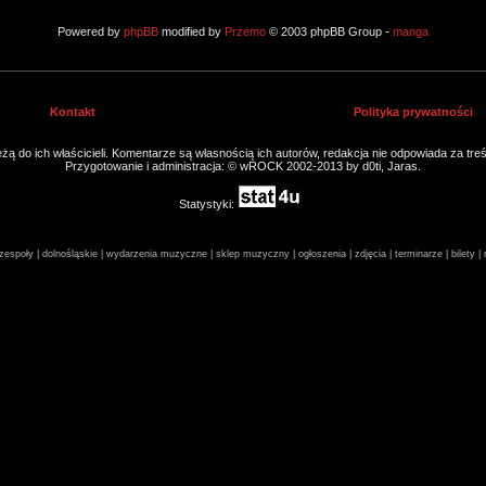
Powered by
phpBB
modified by
Przemo
© 2003 phpBB Group -
manga
Kontakt
Polityka prywatności
ą do ich właścicieli. Komentarze są własnością ich autorów, redakcja nie odpowiada za tre
Przygotowanie i administracja: © wROCK 2002-2013 by d0ti, Jaras.
Statystyki:
espoły | dolnośląskie | wydarzenia muzyczne | sklep muzyczny | ogłoszenia | zdjęcia | terminarze | bilety 