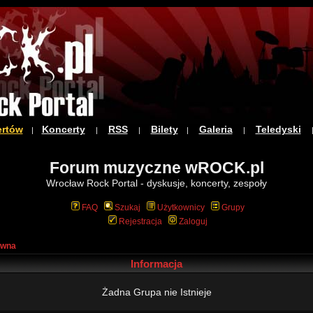
ertów
Koncerty
RSS
Bilety
Galeria
Teledyski
|
|
|
|
|
Forum muzyczne wROCK.pl
Wrocław Rock Portal - dyskusje, koncerty, zespoły
FAQ
Szukaj
Użytkownicy
Grupy
Rejestracja
Zaloguj
ówna
Informacja
Żadna Grupa nie Istnieje