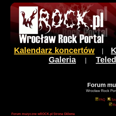
Kalendarz koncertów
K
|
Galeria
Teled
|
Forum mu
Wrocław Rock Port
FAQ
Szu
Re
Forum muzyczne wROCK.pl Strona Główna