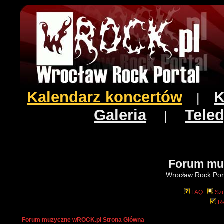
Kalendarz koncertów
K
|
Galeria
Teled
|
Forum mu
Wrocław Rock Port
FAQ
Szu
Re
Forum muzyczne wROCK.pl Strona Główna