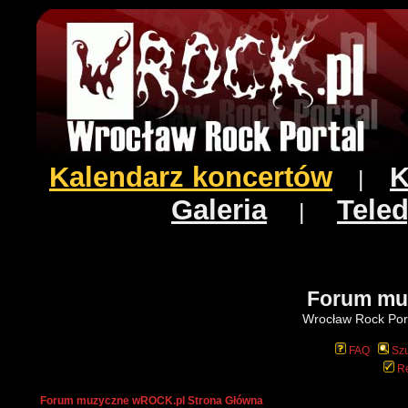
Kalendarz koncertów
K
|
Galeria
Teled
|
Forum mu
Wrocław Rock Port
FAQ
Szu
Re
Forum muzyczne wROCK.pl Strona Główna