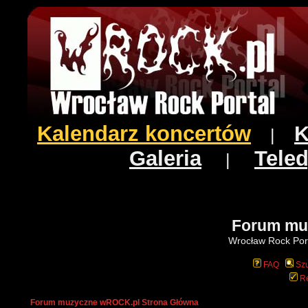
Kalendarz koncertów
K
|
Galeria
Teled
|
Forum mu
Wrocław Rock Port
FAQ
Szu
Re
Forum muzyczne wROCK.pl Strona Główna