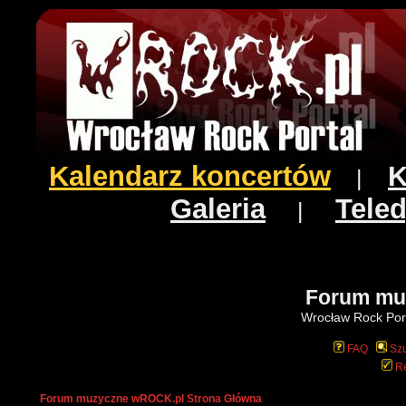
Kalendarz koncertów
K
|
Galeria
Teled
|
Forum mu
Wrocław Rock Port
FAQ
Szu
Re
Forum muzyczne wROCK.pl Strona Główna