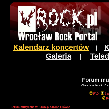
Kalendarz koncertów
K
|
Galeria
Teled
|
Forum mu
Wrocław Rock Port
FAQ
Szu
Re
Forum muzyczne wROCK.pl Strona Główna