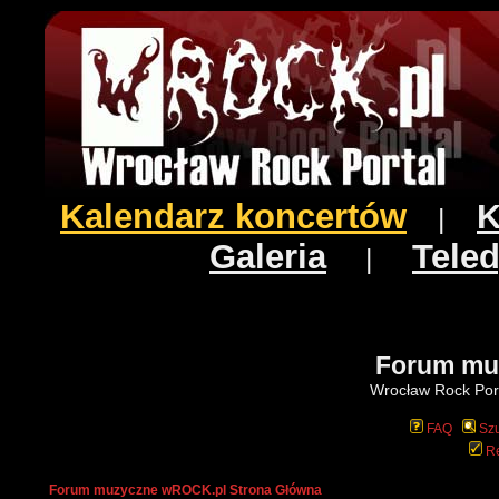
Kalendarz koncertów
K
|
Galeria
Teled
|
Forum mu
Wrocław Rock Port
FAQ
Szu
Re
Forum muzyczne wROCK.pl Strona Główna