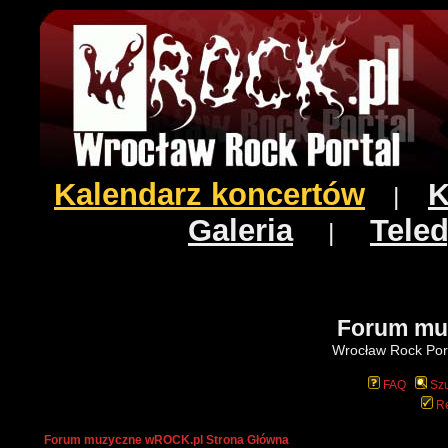
Kalendarz koncertów
K
|
Galeria
Teled
|
Forum mu
Wrocław Rock Port
FAQ
Szu
Re
Forum muzyczne wROCK.pl Strona Główna