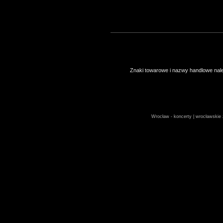
Znaki towarowe i nazwy handlowe należ
Wrocław - koncerty | wrocławskie z