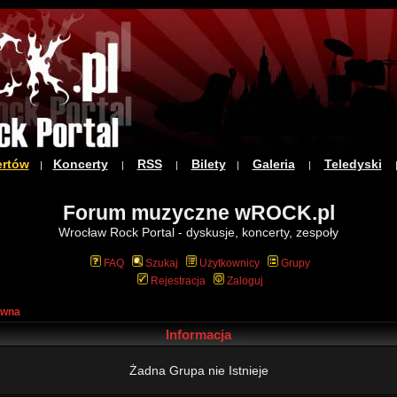
ertów
Koncerty
RSS
Bilety
Galeria
Teledyski
|
|
|
|
|
Forum muzyczne wROCK.pl
Wrocław Rock Portal - dyskusje, koncerty, zespoły
FAQ
Szukaj
Użytkownicy
Grupy
Rejestracja
Zaloguj
ówna
Informacja
Żadna Grupa nie Istnieje