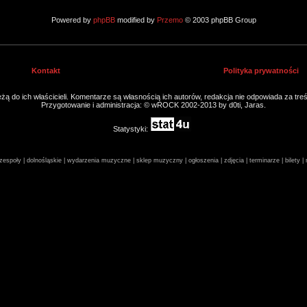
Powered by
phpBB
modified by
Przemo
© 2003 phpBB Group
Kontakt
Polityka prywatności
ą do ich właścicieli. Komentarze są własnością ich autorów, redakcja nie odpowiada za tre
Przygotowanie i administracja: © wROCK 2002-2013 by d0ti, Jaras.
Statystyki:
espoły | dolnośląskie | wydarzenia muzyczne | sklep muzyczny | ogłoszenia | zdjęcia | terminarze | bilety 