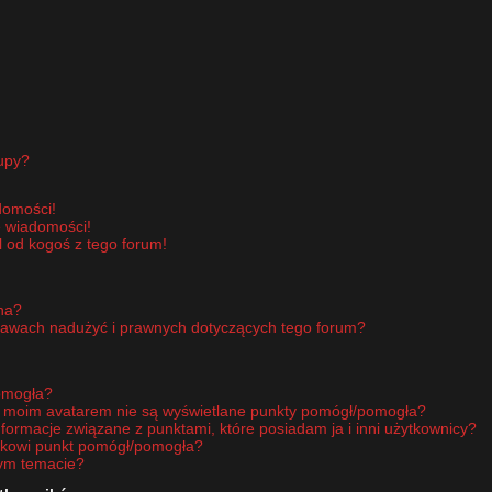
upy?
domości!
e wiadomości!
 od kogoś z tego forum!
pna?
rawach nadużyć i prawnych dotyczących tego forum?
omogła?
d moim avatarem nie są wyświetlane punkty pomógł/pomogła?
nformacje związane z punktami, które posiadam ja i inni użytkownicy?
ikowi punkt pomógł/pomogła?
nym temacie?