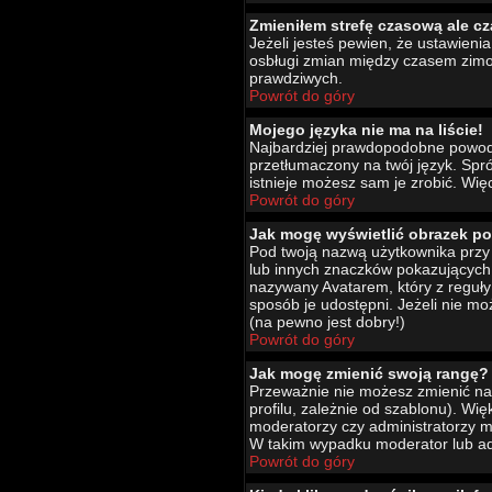
Zmieniłem strefę czasową ale cz
Jeżeli jesteś pewien, że ustawien
osbługi zmian między czasem zimo
prawdziwych.
Powrót do góry
Mojego języka nie ma na liście!
Najbardziej prawdopodobne powody 
przetłumaczony na twój język. Spró
istnieje możesz sam je zrobić. Wię
Powrót do góry
Jak mogę wyświetlić obrazek p
Pod twoją nazwą użytkownika przy 
lub innych znaczków pokazujących 
nazywany Avatarem, który z reguły 
sposób je udostępni. Jeżeli nie mo
(na pewno jest dobry!)
Powrót do góry
Jak mogę zmienić swoją rangę?
Przeważnie nie możesz zmienić naz
profilu, zależnie od szablonu). Wi
moderatorzy czy administratorzy m
W takim wypadku moderator lub adm
Powrót do góry