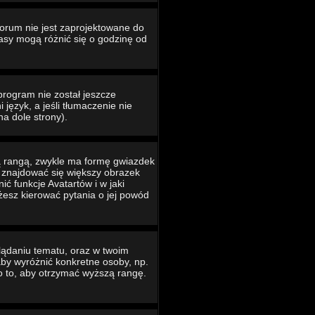
Forum nie jest zaprojektowane do
asy mogą różnić się o godzinę od
program nie został jeszcze
język, a jeśli tłumaczenie nie
na dole strony).
ą rangą, zwykle ma formę gwiazdek
e znajdować się większy obrazek
ć funkcje Avatartów i w jaki
ożesz kierować pytania o jej powód
lądaniu tematu, oraz w twoim
 aby wyróżnić konkretne osoby, np.
o to, aby otrzymać wyższą rangę.