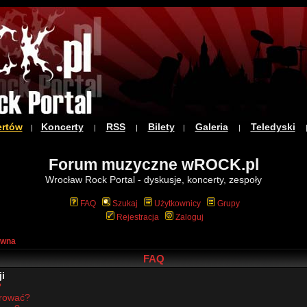
ertów
Koncerty
RSS
Bilety
Galeria
Teledyski
|
|
|
|
|
Forum muzyczne wROCK.pl
Wrocław Rock Portal - dyskusje, koncerty, zespoły
FAQ
Szukaj
Użytkownicy
Grupy
Rejestracja
Zaloguj
ówna
FAQ
i
?
trować?