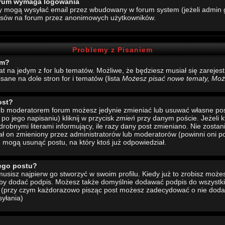
forum wymaga logowania
y mogą wysyłać email przez wbudowany w forum system (jeżeli admin g
esów na forum przez anonimowych użytkowników.
Problemy z Pisaniem
um?
mat na jedym z for lub tematów. Możliwe, że będziesz musiał się zarej
sane na dole stron for i tematów (lista
Możesz pisać nowe tematy, Może
ost?
 lub moderatorem forum możesz jedynie zmieniać lub usuwać własne pos
 po jego napisaniu) kliknij w przycisk
zmień
przy danym poście. Jeżeli k
drobnymi literami informujący, ile razy dany post zmieniano. Nie zostani
stał on zmieniony przez administratorów lub moderatorów (powinni oni po
e mogą usunąć postu, na który ktoś już odpowiedział.
ego postu?
sisz najpierw go stworzyć w swoim profilu. Kiedy już to zrobisz moż
 aby dodać podpis. Możesz także domyślnie dodawać podpis do wszystk
u (przy czym każdorazowo pisząc post możesz zadecydować o nie doda
yłania)