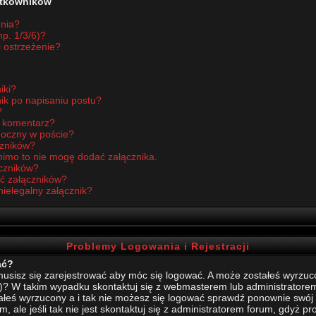
żytkowników
enia?
p. 1/3/6)?
i ostrzeżenie?
iki?
ik po napisaniu postu?
?
ć komentarz?
idoczny w poście?
czników?
imo to nie mogę dodać załącznika.
czników?
ć załączników?
nielegalny załącznik?
Problemy Logowania i Rejestracji
ać?
sisz się zarejestrować aby móc się logować. A może zostałeś wyrzucony
)? W takim wypadku skontaktuj się z webmasterem lub administratore
stałeś wyrzucony a i tak nie możesz się logować sprawdź ponownie swój l
, ale jeśli tak nie jest skontaktuj się z administratorem forum, gdyż p