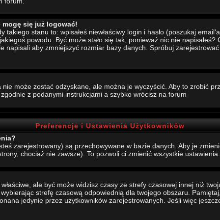
m forum.
e mogę się już logować!
akiego stanu to: wpisałeś niewłaściwy login i hasło (poszukaj email'a, 
 jakiegoś powodu. Być może stało się tak, ponieważ nic nie napisałeś?
nie napisali aby zmniejszyć rozmiar bazy danych. Spróbuj zarejestrowa
 nie może zostać odzyskane, ale można je wyczyścić. Aby to zrobić prze
j zgodnie z podanymi instrukcjami a szybko wrócisz na forum
Preferencje i Ustawienia Użytkowników
enia?
jesteś zarejestrowany) są przechowywane w bazie danych. Aby je zmieni
strony, chociaż nie zawsze). To pozwoli ci zmienić wszystkie ustawienia.
aściwe, ale być może widzisz czasy ze strefy czasowej innej niż twoja.
, wybierając strefę czasową odpowiednią dla twojego obszaru. Pamiętaj,
ana jedynie przez użytkowników zarejestrowanych. Jeśli więc jeszcze s