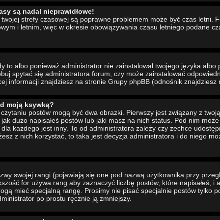
asy są nadal nieprawidłowe!
ia twojej strefy czasowej są poprawne problemem może być czas letni. 
wym i letnim, więc w okresie obowiązywania czasu letniego podane cz
to albo ponieważ administrator nie zainstalował twojego języka albo 
buj spytać się administratora forum, czy może zainstalować odpowiedni 
cej informacji znajdziesz na stronie Grupy phpBB (odnośnik znajdziesz 
od moją ksywką?
czytaniu postów mogą być dwa obrazki. Pierwszy jest związany z twoj
jak dużo napisałeś postów lub jaki masz na nich status. Pod nim moż
dla każdego jest inny. To od administratora zależy czy zechce udostępni
żesz z nich korzystać, to taka jest decyzja administratora i do niego m
wy swojej rangi (pojawiają się one pod nazwą użytkownika przy przeg
ększość for używa rang aby zaznaczyć liczbę postów, które napisałeś, i
ogą mieć specjalną rangę. Prosimy nie pisać specjalnie postów tylko p
inistrator po prostu ręcznie ją zmniejszy.