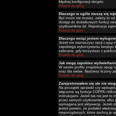
błędnej konfiguracji skryptu.
Powrót do góry
Dlaczego w ogóle muszę się rej
Być może nie musisz, zależy to od 
dostęp do dodatkowych funkcji nied
użytkowników itd. Rejestracja zajm
Powrót do góry
Dlaczego wciąż jestem wylogo
Jeżeli nie zaznaczysz opcji
Loguj 
zapobiega wykorzystaniu twojego 
zalecane, gdy korzystasz z publicz
Powrót do góry
Jak mogę zapobiec wyświetlani
W swoim profilu znajdziesz opcję
U
oraz dla siebie. Będziesz liczony j
Powrót do góry
Zarejestrowałem się ale nie mog
Na początek sprawdź czy wpisujesz
włączone są funkcje COPPA i klikn
instrukcjami. Jeżeli tak nie jest 
przez samych użytkowników, albo p
wymagana jest aktywacja. Jeżeli ot
jesteś pewien, że podałeś właściw
nieporządanych, które zechcą je s