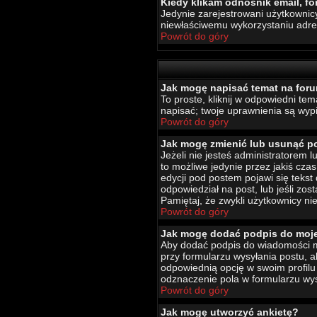
Kiedy klikam odnośnik email, 
Jedynie zarejestrowani użytkownic
niewłaściwemu wykorzystaniu adr
Powrót do góry
Jak mogę napisać temat na for
To proste, kliknij w odpowiedni te
napisać; twoje uprawnienia są wypi
Powrót do góry
Jak mogę zmienić lub usunąć p
Jeżeli nie jesteś administratorem
to możliwe jedynie przez jakiś czas
edycji pod postem pojawi się tekst 
odpowiedział na post, lub jeśli zo
Pamiętaj, że zwykli użytkownicy ni
Powrót do góry
Jak mogę dodać podpis do moj
Aby dodać podpis do wiadomości mu
przy formularzu wysyłania postu,
odpowiednią opcję w swoim profil
odznaczenie pola w formularzu wys
Powrót do góry
Jak mogę utworzyć ankietę?