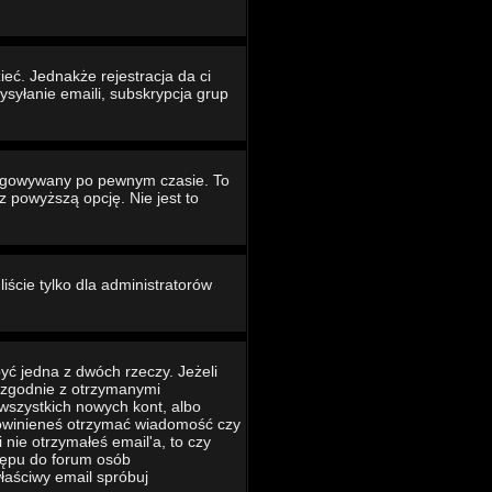
eć. Jednakże rejestracja da ci
ysyłanie emaili, subskrypcja grup
ogowywany po pewnym czasie. To
powyższą opcję. Nie jest to
iście tylko dla administratorów
yć jedna z dwóch rzeczy. Jeżeli
ć zgodnie z otrzymanymi
 wszystkich nowych kont, albo
 powinieneś otrzymać wiadomość czy
 nie otrzymałeś email'a, to czy
tępu do forum osób
łaściwy email spróbuj