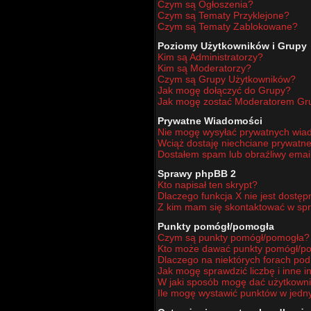
Czym są Ogłoszenia?
Czym są Tematy Przyklejone?
Czym są Tematy Zablokowane?
Poziomy Użytkowników i Grupy
Kim są Administratorzy?
Kim są Moderatorzy?
Czym są Grupy Użytkowników?
Jak mogę dołączyć do Grupy?
Jak mogę zostać Moderatorem Gr
Prywatne Wiadomości
Nie mogę wysyłać prywatnych wia
Wciąż dostaję niechciane prywatn
Dostałem spam lub obraźliwy email
Sprawy phpBB 2
Kto napisał ten skrypt?
Dlaczego funkcja X nie jest dostę
Z kim mam się skontaktować w sp
Punkty pomógł/pomogła
Czym są punkty pomógł/pomogła?
Kto może dawać punkty pomógł/p
Dlaczego na niektórych forach po
Jak mogę sprawdzić liczbę i inne i
W jaki sposób mogę dać użytkown
Ile mogę wystawić punktów w jed