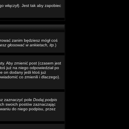
o włączył). Jest tak aby zapobiec
estrować zanim będziesz mógł coś
sz głosować w ankietach, itp.
)
ty. Aby zmienić post (czasem jest
toś już na niego odpowiedział po
e on dodany jeśli ktoś już
wiadomić co zmienili i dlaczego).
esz zaznaczyć pole
Dodaj podpis
ich swoich postów zaznaczając
waniu do niego podpisu, przez