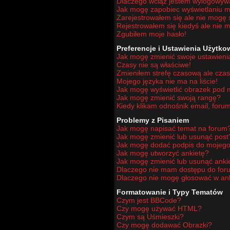
Dlaczego wciąż jestem wylogowy
Jak mogę zapobiec wyświetlaniu mo
Zarejestrowałem się ale nie mogę 
Rejestrowałem się kiedyś ale nie m
Zgubiłem moje hasło!
Preferencje i Ustawienia Użytk
Jak mogę zmienić swoje ustawieni
Czasy nie są właściwe!
Zmieniłem strefę czasową ale czas
Mojego języka nie ma na liście!
Jak mogę wyświetlić obrazek pod
Jak mogę zmienić swoją rangę?
Kiedy klikam odnośnik email, for
Problemy z Pisaniem
Jak mogę napisać temat na forum
Jak mogę zmienić lub usunąć post
Jak mogę dodać podpis do mojego
Jak mogę utworzyć ankietę?
Jak mogę zmienić lub usunąć anki
Dlaczego nie mam dostępu do for
Dlaczego nie mogę głosować w an
Formatowanie i Typy Tematów
Czym jest BBCode?
Czy mogę używać HTML?
Czym są Uśmieszki?
Czy mogę dodawać Obrazki?