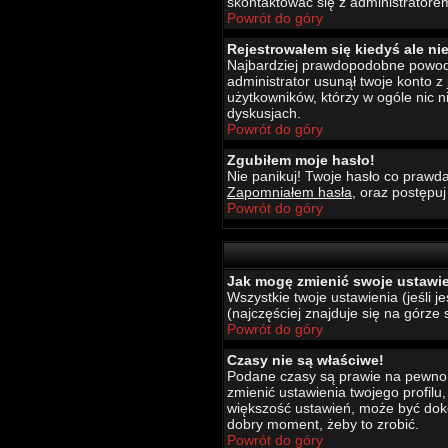
skontaktować się z administratore
Powrót do góry
Rejestrowałem się kiedyś ale ni
Najbardziej prawdopodobne powody t
administrator usunął twoje konto z
użytkowników, którzy w ogóle nic 
dyskusjach.
Powrót do góry
Zgubiłem moje hasło!
Nie panikuj! Twoje hasło co prawda
Zapomniałem hasła
, oraz postępu
Powrót do góry
Jak mogę zmienić swoje ustawi
Wszystkie twoje ustawienia (jeśli 
(najczęściej znajduje się na górze 
Powrót do góry
Czasy nie są właściwe!
Podane czasy są prawie na pewno wł
zmienić ustawienia twojego profilu
większość ustawień, może być dokon
dobry moment, żeby to zrobić.
Powrót do góry