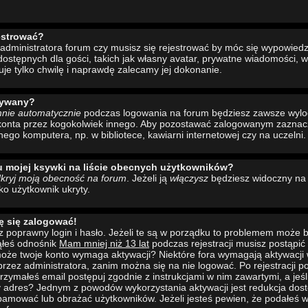
estrować?
administratora forum czy musisz się rejestrować by móc się wypowiedzi
ostępnych dla gości, takich jak własny avatar, prywatne wiadomości, w
uje tylko chwilę i naprawdę zalecamy jej dokonanie.
wywany?
mnie automatycznie
podczas logowania na forum będziesz zawsze wyl
konta przez kogokolwiek innego. Aby pozostawać zalogowanym zaznacz 
nego komputera, np. w bibliotece, kawiarni internetowej czy na uczelni.
u mojej ksywki na liście obecnych użytkowników?
kryj moją obecność na forum
. Jeżeli ją
włączysz
będziesz widoczny na l
ako użytkownik ukryty.
ę się zalogować!
 poprawny login i hasło. Jeżeli te są w porządku to problemem może b
ąłeś odnośnik
Mam mniej niż 13 lat
podczas rejestracji musisz postąpi
to może twoje konto wymaga aktywacji? Niektóre fora wymagają aktywacji
rzez administratora, zanim można się na nie logować. Po rejestracji
rzymałeś email postępuj zgodnie z instrukcjami w nim zawartymi, a jeśli
y adres? Jednym z powodów wykorzystania aktywacji jest redukcja dos
pamować lub obrażać użytkowników. Jeżeli jesteś pewien, że podałeś w