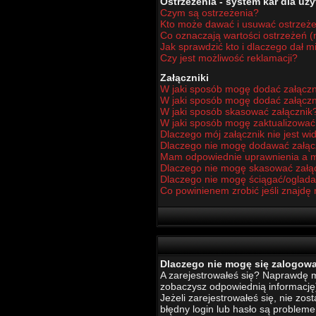
Ostrzeżenia - system kar dla u
Czym są ostrzeżenia?
Kto może dawać i usuwać ostrzeż
Co oznaczają wartości ostrzeżeń (n
Jak sprawdzić kto i dlaczego dał m
Czy jest możliwość reklamacji?
Załączniki
W jaki sposób mogę dodać załączn
W jaki sposób mogę dodać załączn
W jaki sposób skasować załącznik
W jaki sposób mogę zaktualizowa
Dlaczego mój załącznik nie jest w
Dlaczego nie mogę dodawać załą
Mam odpowiednie uprawnienia a m
Dlaczego nie mogę skasować załą
Dlaczego nie mogę ściągać/oglada
Co powinienem zrobić jeśli znajdę 
Dlaczego nie mogę się zalogow
A zarejestrowałeś się? Naprawdę mu
zobaczysz odpowiednią informację
Jeżeli zarejestrowałeś się, nie zo
błędny login lub hasło są problemem