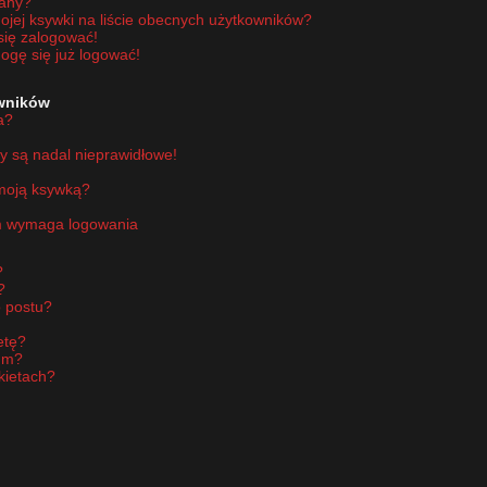
wany?
jej ksywki na liście obecnych użytkowników?
się zalogować!
ogę się już logować!
owników
a?
y są nadal nieprawidłowe!
 moją ksywką?
um wymaga logowania
?
?
 postu?
etę?
um?
kietach?