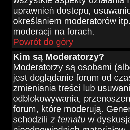
wszystkie aspekty działania 
uprawnień dostępu, usuwani
określaniem moderatorów itp
moderacji na forach.
Powrót do góry
Kim są Moderatorzy?
Moderatorzy są osobami (alb
jest doglądanie forum od cz
zmieniania treści lub usuwan
odblokowywania, przenoszeni
forum, które moderują. Gener
schodzili
z tematu
w dyskusja
nieodpowiednich materiałow.