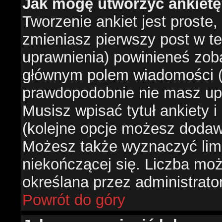
Jak mogę utworzyć ankiet
Tworzenie ankiet jest proste,
zmieniasz pierwszy post w te
uprawnienia) powinieneś zob
głównym polem wiadomości (je
prawdopodobnie nie masz upr
Musisz wpisać tytuł ankiety 
(kolejne opcje możesz doda
Możesz także wyznaczyć limi
niekończącej się. Liczba możl
określana przez administrato
Powrót do góry