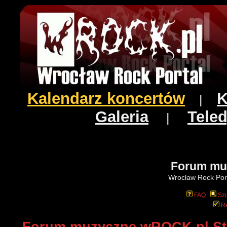
Kalendarz koncertów
K
|
Galeria
Teled
|
Forum mu
Wrocław Rock Port
FAQ
Szu
Re