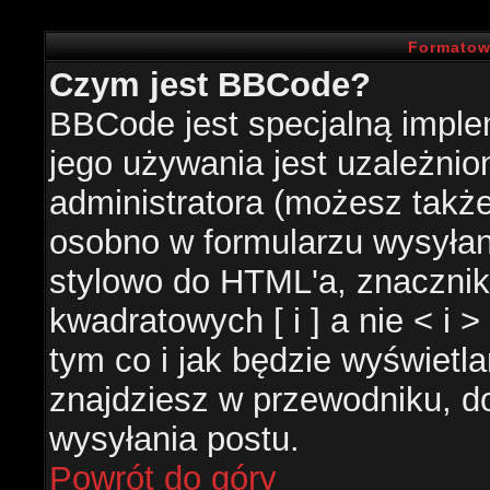
Formatow
Czym jest BBCode?
BBCode jest specjalną impl
jego używania jest uzależni
administratora (możesz takż
osobno w formularzu wysyła
stylowo do HTML'a, znacznik
kwadratowych [ i ] a nie < i 
tym co i jak będzie wyświetl
znajdziesz w przewodniku, do
wysyłania postu.
Powrót do góry