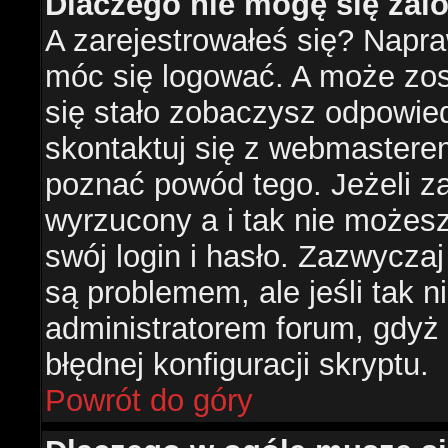
Dlaczego nie mogę się za
A zarejestrowałeś się? Napr
móc się logować. A może zost
się stało zobaczysz odpowie
skontaktuj się z webmastere
poznać powód tego. Jeżeli za
wyrzucony a i tak nie możes
swój login i hasło. Zazwyczaj
są problemem, ale jeśli tak ni
administratorem forum, gdyż
błędnej konfiguracji skryptu.
Powrót do góry