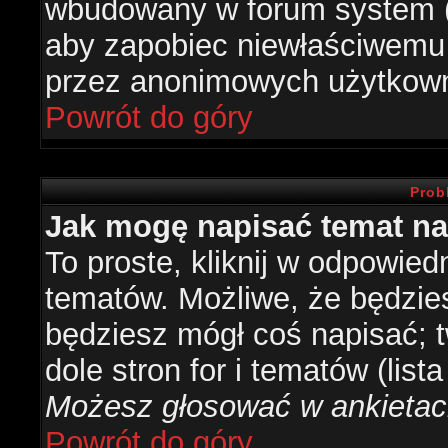
wbudowany w forum system (je
aby zapobiec niewłaściwemu
przez anonimowych użytkow
Powrót do góry
Prob
Jak mogę napisać temat n
To proste, kliknij w odpowied
tematów. Możliwe, że będzie
będziesz mógł coś napisać; 
dole stron for i tematów (list
Możesz głosować w ankietach
Powrót do góry