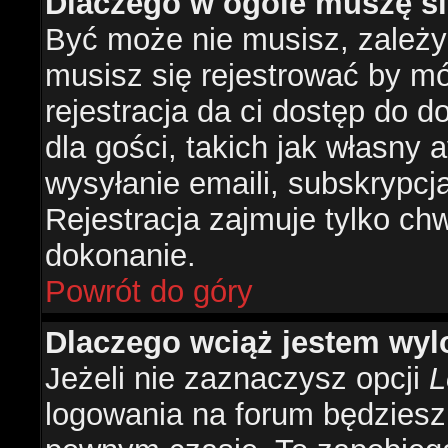
Dlaczego w ogóle muszę si
Być może nie musisz, zależy 
musisz się rejestrować by m
rejestracja da ci dostęp do 
dla gości, takich jak własny 
wysyłanie emaili, subskrypcj
Rejestracja zajmuje tylko ch
dokonanie.
Powrót do góry
Dlaczego wciąż jestem w
Jeżeli nie zaznaczysz opcji
L
logowania na forum będzies