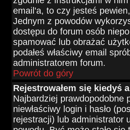
zgodnie z instrukcjami w nim 
email'a, to czy jesteś pewie
Jednym z powodów wykorzysta
dostępu do forum osób niepo
spamować lub obrażać użytko
podałeś właściwy email sprób
administratorem forum.
Powrót do góry
Rejestrowałem się kiedyś a
Najbardziej prawdopodobne p
niewłaściwy login i hasło (po
rejestracji) lub administrator
powodu. Być może stało się t