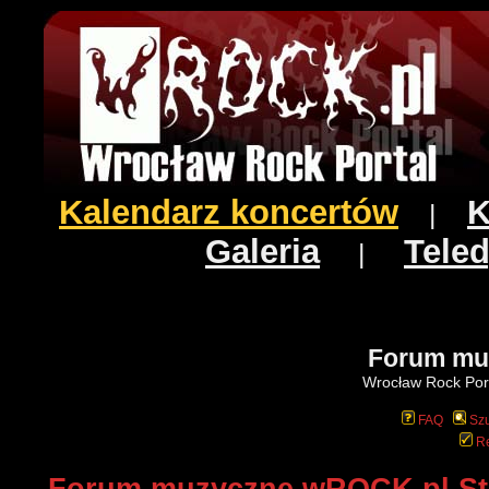
Kalendarz koncertów
K
|
Galeria
Teled
|
Forum mu
Wrocław Rock Port
FAQ
Szu
Re