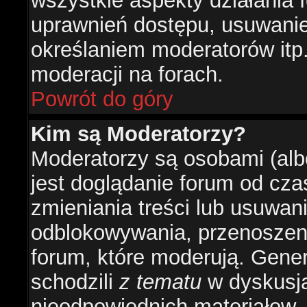
wszystkie aspekty działania 
uprawnień dostępu, usuwani
określaniem moderatorów itp
moderacji na forach.
Powrót do góry
Kim są Moderatorzy?
Moderatorzy są osobami (alb
jest doglądanie forum od cz
zmieniania treści lub usuwan
odblokowywania, przenoszeni
forum, które moderują. Gener
schodzili
z tematu
w dyskusja
nieodpowiednich materiałow.