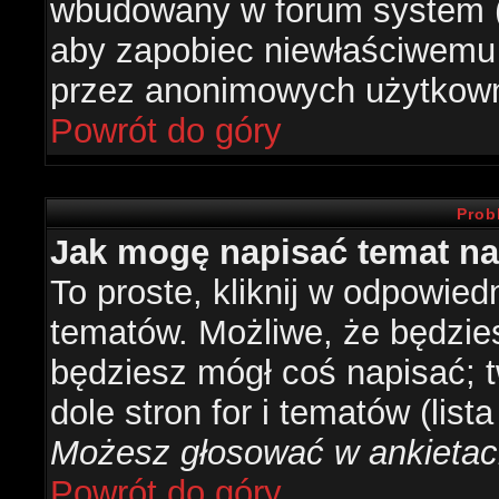
wbudowany w forum system (je
aby zapobiec niewłaściwemu
przez anonimowych użytkow
Powrót do góry
Prob
Jak mogę napisać temat n
To proste, kliknij w odpowied
tematów. Możliwe, że będzie
będziesz mógł coś napisać; 
dole stron for i tematów (list
Możesz głosować w ankietach
Powrót do góry