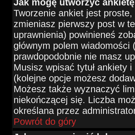
Jak mogę utworzyć ankiet
Tworzenie ankiet jest proste,
zmieniasz pierwszy post w te
uprawnienia) powinieneś zob
głównym polem wiadomości (je
prawdopodobnie nie masz upr
Musisz wpisać tytuł ankiety 
(kolejne opcje możesz doda
Możesz także wyznaczyć limi
niekończącej się. Liczba możl
określana przez administrato
Powrót do góry