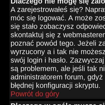
Dlaczego nie mogę się za
A zarejestrowałeś się? Napr
móc się logować. A może zost
się stało zobaczysz odpowie
skontaktuj się z webmastere
poznać powód tego. Jeżeli za
wyrzucony a i tak nie możes
swój login i hasło. Zazwyczaj
są problemem, ale jeśli tak ni
administratorem forum, gdyż
błędnej konfiguracji skryptu.
Powrót do góry