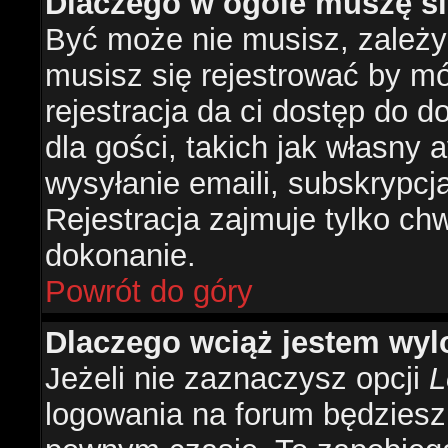
Dlaczego w ogóle muszę si
Być może nie musisz, zależy 
musisz się rejestrować by m
rejestracja da ci dostęp do 
dla gości, takich jak własny 
wysyłanie emaili, subskrypcj
Rejestracja zajmuje tylko ch
dokonanie.
Powrót do góry
Dlaczego wciąż jestem w
Jeżeli nie zaznaczysz opcji
L
logowania na forum będzies