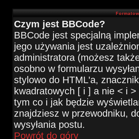
Formatow
Czym jest BBCode?
BBCode jest specjalną impl
jego używania jest uzależni
administratora (możesz takż
osobno w formularzu wysyła
stylowo do HTML'a, znacznik
kwadratowych [ i ] a nie < i 
tym co i jak będzie wyświetl
znajdziesz w przewodniku, do
wysyłania postu.
Powrót do góry