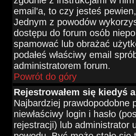
zgodnie z instrukcjami w nim 
email'a, to czy jesteś pewie
Jednym z powodów wykorzysta
dostępu do forum osób niepo
spamować lub obrażać użytko
podałeś właściwy email sprób
administratorem forum.
Powrót do góry
Rejestrowałem się kiedyś a
Najbardziej prawdopodobne p
niewłaściwy login i hasło (po
rejestracji) lub administrator
powodu. Być może stało się t