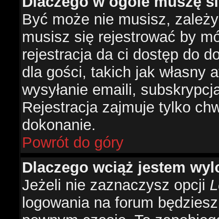
Dlaczego w ogóle muszę si
Być może nie musisz, zależy 
musisz się rejestrować by m
rejestracja da ci dostęp do 
dla gości, takich jak własny 
wysyłanie emaili, subskrypcj
Rejestracja zajmuje tylko ch
dokonanie.
Powrót do góry
Dlaczego wciąż jestem w
Jeżeli nie zaznaczysz opcji
L
logowania na forum będzies