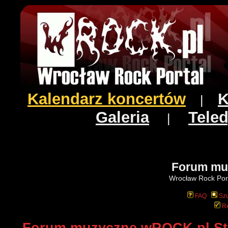
Kalendarz koncertów
K
|
Galeria
Teled
|
Forum mu
Wrocław Rock Port
FAQ
Szu
Re