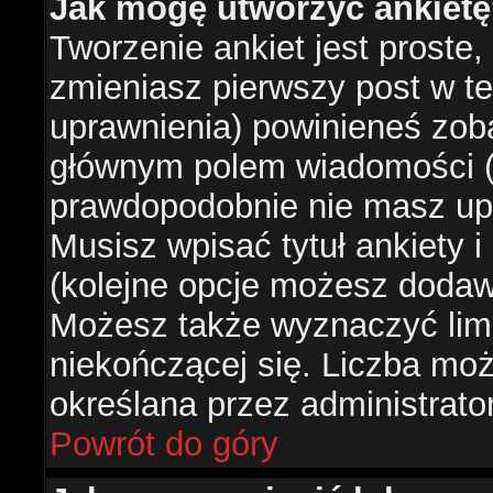
Jak mogę utworzyć ankiet
Tworzenie ankiet jest proste,
zmieniasz pierwszy post w te
uprawnienia) powinieneś zob
głównym polem wiadomości (je
prawdopodobnie nie masz upr
Musisz wpisać tytuł ankiety 
(kolejne opcje możesz doda
Możesz także wyznaczyć limi
niekończącej się. Liczba możl
określana przez administrato
Powrót do góry