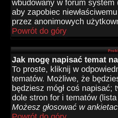
wbudowany w forum system (je
aby zapobiec niewłaściwemu
przez anonimowych użytkow
Powrót do góry
Prob
Jak mogę napisać temat n
To proste, kliknij w odpowied
tematów. Możliwe, że będzie
będziesz mógł coś napisać; 
dole stron for i tematów (list
Możesz głosować w ankietach
Powrót do góry