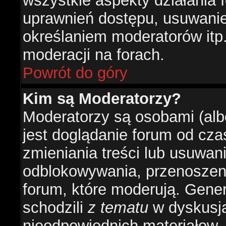
wszystkie aspekty działania 
uprawnień dostępu, usuwani
określaniem moderatorów itp
moderacji na forach.
Powrót do góry
Kim są Moderatorzy?
Moderatorzy są osobami (alb
jest doglądanie forum od cz
zmieniania treści lub usuwan
odblokowywania, przenoszeni
forum, które moderują. Gener
schodzili
z tematu
w dyskusja
nieodpowiednich materiałow.