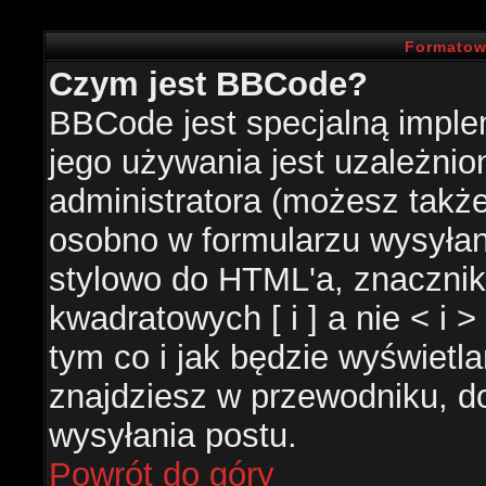
Formatow
Czym jest BBCode?
BBCode jest specjalną impl
jego używania jest uzależni
administratora (możesz takż
osobno w formularzu wysyła
stylowo do HTML'a, znacznik
kwadratowych [ i ] a nie < i 
tym co i jak będzie wyświetl
znajdziesz w przewodniku, do
wysyłania postu.
Powrót do góry