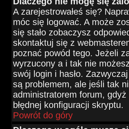
Dlaczego nie mogę się za
A zarejestrowałeś się? Napr
móc się logować. A może zost
się stało zobaczysz odpowie
skontaktuj się z webmastere
poznać powód tego. Jeżeli za
wyrzucony a i tak nie możes
swój login i hasło. Zazwyczaj
są problemem, ale jeśli tak ni
administratorem forum, gdyż
błędnej konfiguracji skryptu.
Powrót do góry