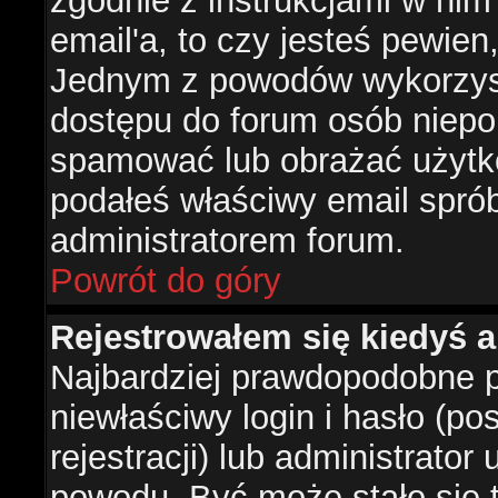
zgodnie z instrukcjami w nim 
email'a, to czy jesteś pewie
Jednym z powodów wykorzysta
dostępu do forum osób niepo
spamować lub obrażać użytko
podałeś właściwy email sprób
administratorem forum.
Powrót do góry
Rejestrowałem się kiedyś a
Najbardziej prawdopodobne p
niewłaściwy login i hasło (po
rejestracji) lub administrator
powodu. Być może stało się t