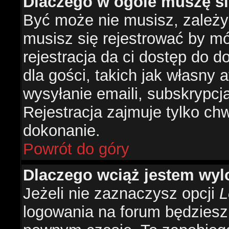
Dlaczego w ogóle muszę si
Być może nie musisz, zależy 
musisz się rejestrować by m
rejestracja da ci dostęp do 
dla gości, takich jak własny 
wysyłanie emaili, subskrypcj
Rejestracja zajmuje tylko ch
dokonanie.
Powrót do góry
Dlaczego wciąż jestem w
Jeżeli nie zaznaczysz opcji
L
logowania na forum będzies