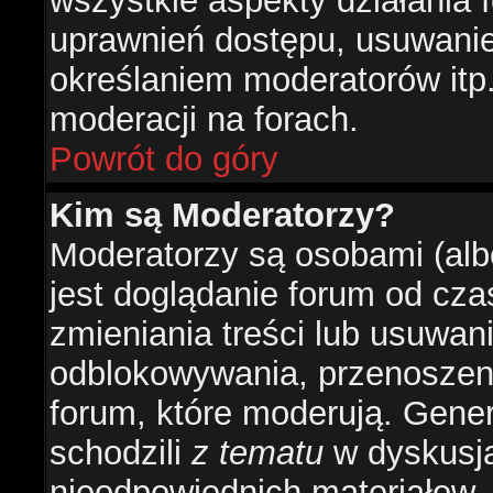
wszystkie aspekty działania 
uprawnień dostępu, usuwani
określaniem moderatorów itp
moderacji na forach.
Powrót do góry
Kim są Moderatorzy?
Moderatorzy są osobami (alb
jest doglądanie forum od cz
zmieniania treści lub usuwan
odblokowywania, przenoszeni
forum, które moderują. Gener
schodzili
z tematu
w dyskusja
nieodpowiednich materiałow.