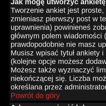
Jak mogę utworzyć ankiet
Tworzenie ankiet jest proste,
zmieniasz pierwszy post w te
uprawnienia) powinieneś zob
głównym polem wiadomości (je
prawdopodobnie nie masz upr
Musisz wpisać tytuł ankiety 
(kolejne opcje możesz doda
Możesz także wyznaczyć limi
niekończącej się. Liczba możl
określana przez administrato
Powrót do góry