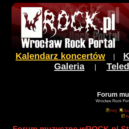
Kalendarz koncertów
K
|
Galeria
Teled
|
Forum mu
Wrocław Rock Port
FAQ
Szu
Re