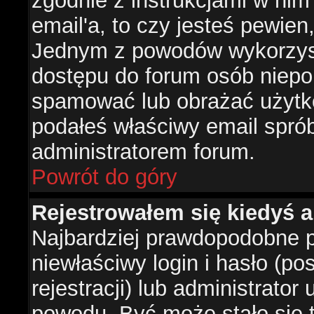
zgodnie z instrukcjami w nim 
email'a, to czy jesteś pewie
Jednym z powodów wykorzysta
dostępu do forum osób niepo
spamować lub obrażać użytko
podałeś właściwy email sprób
administratorem forum.
Powrót do góry
Rejestrowałem się kiedyś a
Najbardziej prawdopodobne p
niewłaściwy login i hasło (po
rejestracji) lub administrator
powodu. Być może stało się t