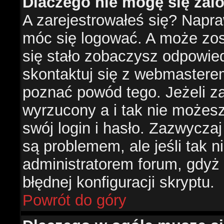
Dlaczego nie mogę się za
A zarejestrowałeś się? Napr
móc się logować. A może zost
się stało zobaczysz odpowie
skontaktuj się z webmastere
poznać powód tego. Jeżeli za
wyrzucony a i tak nie możes
swój login i hasło. Zazwyczaj
są problemem, ale jeśli tak ni
administratorem forum, gdyż
błędnej konfiguracji skryptu.
Powrót do góry