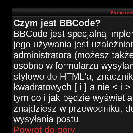
Formatow
Czym jest BBCode?
BBCode jest specjalną impl
jego używania jest uzależni
administratora (możesz takż
osobno w formularzu wysyła
stylowo do HTML'a, znacznik
kwadratowych [ i ] a nie < i 
tym co i jak będzie wyświetl
znajdziesz w przewodniku, do
wysyłania postu.
Powrót do góry