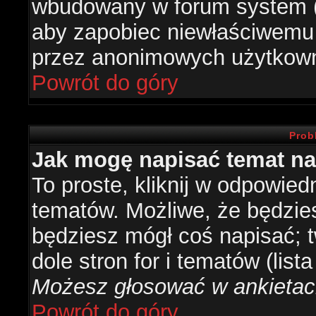
wbudowany w forum system (je
aby zapobiec niewłaściwemu
przez anonimowych użytkow
Powrót do góry
Prob
Jak mogę napisać temat n
To proste, kliknij w odpowied
tematów. Możliwe, że będzie
będziesz mógł coś napisać; 
dole stron for i tematów (list
Możesz głosować w ankietach
Powrót do góry