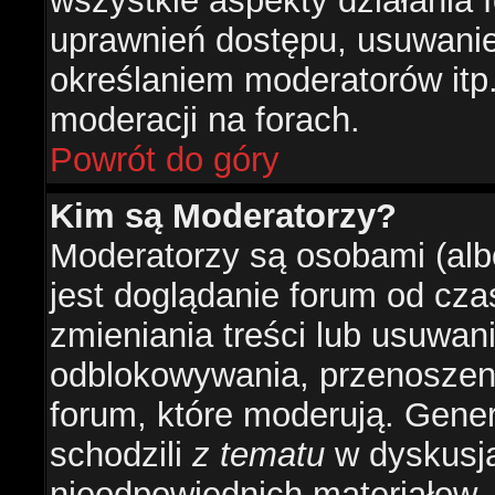
wszystkie aspekty działania 
uprawnień dostępu, usuwani
określaniem moderatorów itp
moderacji na forach.
Powrót do góry
Kim są Moderatorzy?
Moderatorzy są osobami (alb
jest doglądanie forum od cz
zmieniania treści lub usuwan
odblokowywania, przenoszeni
forum, które moderują. Gener
schodzili
z tematu
w dyskusja
nieodpowiednich materiałow.