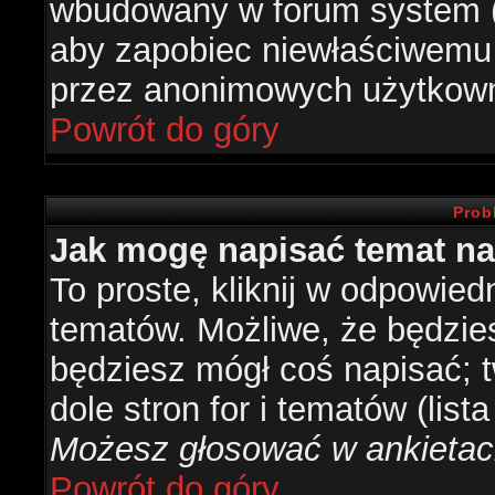
wbudowany w forum system (je
aby zapobiec niewłaściwemu
przez anonimowych użytkow
Powrót do góry
Prob
Jak mogę napisać temat n
To proste, kliknij w odpowied
tematów. Możliwe, że będzie
będziesz mógł coś napisać; 
dole stron for i tematów (list
Możesz głosować w ankietach
Powrót do góry