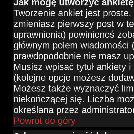
Jak mogę utworzyć ankiet
Tworzenie ankiet jest proste,
zmieniasz pierwszy post w te
uprawnienia) powinieneś zob
głównym polem wiadomości (je
prawdopodobnie nie masz upr
Musisz wpisać tytuł ankiety 
(kolejne opcje możesz doda
Możesz także wyznaczyć limi
niekończącej się. Liczba możl
określana przez administrato
Powrót do góry