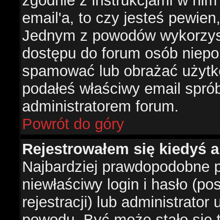
zgodnie z instrukcjami w nim 
email'a, to czy jesteś pewie
Jednym z powodów wykorzysta
dostępu do forum osób niepo
spamować lub obrażać użytko
podałeś właściwy email sprób
administratorem forum.
Powrót do góry
Rejestrowałem się kiedyś a
Najbardziej prawdopodobne p
niewłaściwy login i hasło (po
rejestracji) lub administrator
powodu. Być może stało się t