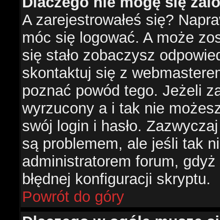
Dlaczego nie mogę się za
A zarejestrowałeś się? Napr
móc się logować. A może zost
się stało zobaczysz odpowie
skontaktuj się z webmastere
poznać powód tego. Jeżeli za
wyrzucony a i tak nie możes
swój login i hasło. Zazwyczaj
są problemem, ale jeśli tak ni
administratorem forum, gdyż
błędnej konfiguracji skryptu.
Powrót do góry