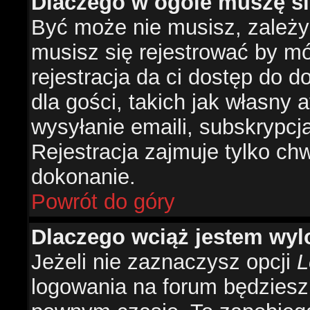
Dlaczego w ogóle muszę si
Być może nie musisz, zależy 
musisz się rejestrować by m
rejestracja da ci dostęp do 
dla gości, takich jak własny 
wysyłanie emaili, subskrypcj
Rejestracja zajmuje tylko ch
dokonanie.
Powrót do góry
Dlaczego wciąż jestem w
Jeżeli nie zaznaczysz opcji
L
logowania na forum będzies