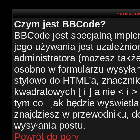
Formatow
Czym jest BBCode?
BBCode jest specjalną impl
jego używania jest uzależni
administratora (możesz takż
osobno w formularzu wysyła
stylowo do HTML'a, znacznik
kwadratowych [ i ] a nie < i 
tym co i jak będzie wyświetl
znajdziesz w przewodniku, do
wysyłania postu.
Powrót do góry