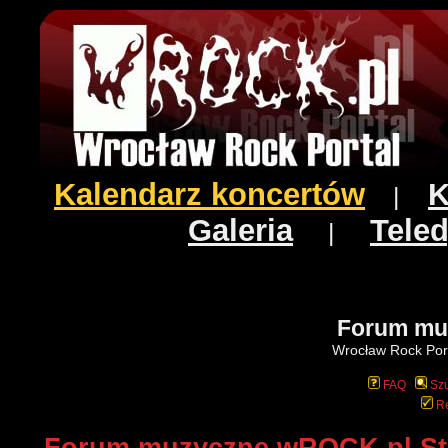
Kalendarz koncertów
K
|
Galeria
Teled
|
Forum mu
Wrocław Rock Port
FAQ
Szu
Re