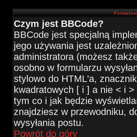
Formatow
Czym jest BBCode?
BBCode jest specjalną impl
jego używania jest uzależni
administratora (możesz takż
osobno w formularzu wysyła
stylowo do HTML'a, znacznik
kwadratowych [ i ] a nie < i 
tym co i jak będzie wyświetl
znajdziesz w przewodniku, do
wysyłania postu.
Powrót do góry