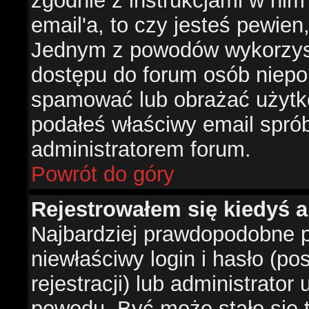
zgodnie z instrukcjami w nim 
email'a, to czy jesteś pewie
Jednym z powodów wykorzysta
dostępu do forum osób niepo
spamować lub obrażać użytko
podałeś właściwy email sprób
administratorem forum.
Powrót do góry
Rejestrowałem się kiedyś a
Najbardziej prawdopodobne p
niewłaściwy login i hasło (po
rejestracji) lub administrator
powodu. Być może stało się t