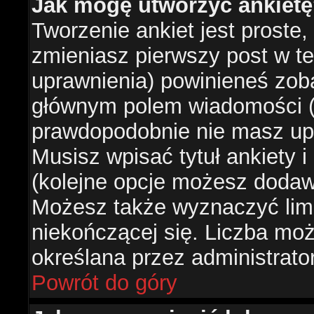
Jak mogę utworzyć ankiet
Tworzenie ankiet jest proste,
zmieniasz pierwszy post w te
uprawnienia) powinieneś zob
głównym polem wiadomości (je
prawdopodobnie nie masz upr
Musisz wpisać tytuł ankiety 
(kolejne opcje możesz doda
Możesz także wyznaczyć limi
niekończącej się. Liczba możl
określana przez administrato
Powrót do góry