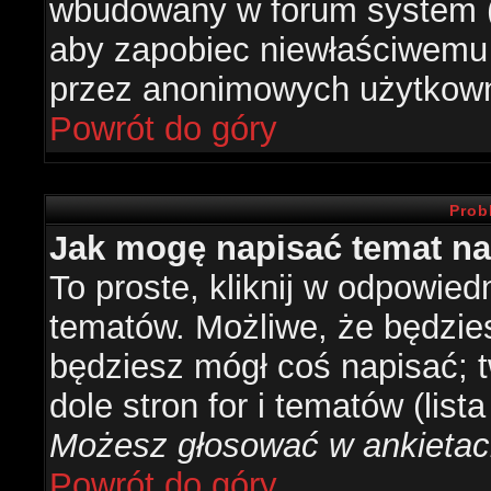
wbudowany w forum system (je
aby zapobiec niewłaściwemu
przez anonimowych użytkow
Powrót do góry
Prob
Jak mogę napisać temat n
To proste, kliknij w odpowied
tematów. Możliwe, że będzie
będziesz mógł coś napisać; 
dole stron for i tematów (list
Możesz głosować w ankietach
Powrót do góry