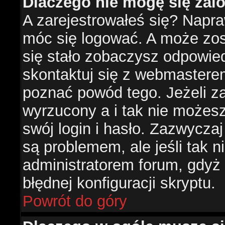
Dlaczego nie mogę się za
A zarejestrowałeś się? Napr
móc się logować. A może zost
się stało zobaczysz odpowie
skontaktuj się z webmastere
poznać powód tego. Jeżeli za
wyrzucony a i tak nie możes
swój login i hasło. Zazwyczaj
są problemem, ale jeśli tak ni
administratorem forum, gdyż
błędnej konfiguracji skryptu.
Powrót do góry