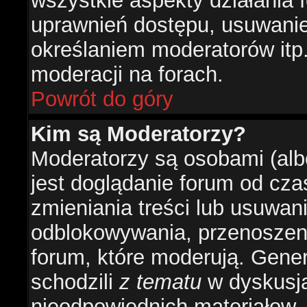
wszystkie aspekty działania 
uprawnień dostępu, usuwani
określaniem moderatorów itp
moderacji na forach.
Powrót do góry
Kim są Moderatorzy?
Moderatorzy są osobami (alb
jest doglądanie forum od cz
zmieniania treści lub usuwan
odblokowywania, przenoszeni
forum, które moderują. Gener
schodzili
z tematu
w dyskusja
nieodpowiednich materiałow.