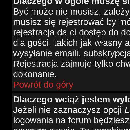
Dlaczego w ogóle muszę si
Być może nie musisz, zależy 
musisz się rejestrować by m
rejestracja da ci dostęp do 
dla gości, takich jak własny 
wysyłanie emaili, subskrypcj
Rejestracja zajmuje tylko ch
dokonanie.
Powrót do góry
Dlaczego wciąż jestem w
Jeżeli nie zaznaczysz opcji
L
logowania na forum będzies