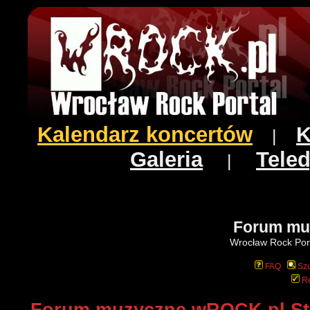
Kalendarz koncertów
K
|
Galeria
Teled
|
Forum mu
Wrocław Rock Port
FAQ
Szu
Re