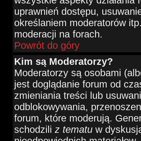
wszystkie aspekty działania 
uprawnień dostępu, usuwani
określaniem moderatorów itp
moderacji na forach.
Powrót do góry
Kim są Moderatorzy?
Moderatorzy są osobami (alb
jest doglądanie forum od cz
zmieniania treści lub usuwan
odblokowywania, przenoszeni
forum, które moderują. Gener
schodzili
z tematu
w dyskusja
nieodpowiednich materiałow.