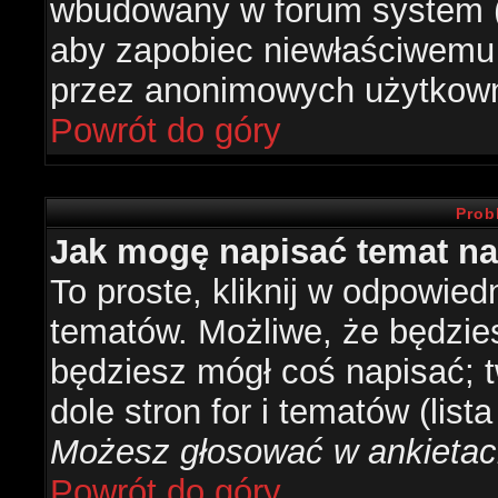
wbudowany w forum system (je
aby zapobiec niewłaściwemu
przez anonimowych użytkow
Powrót do góry
Prob
Jak mogę napisać temat n
To proste, kliknij w odpowied
tematów. Możliwe, że będzie
będziesz mógł coś napisać; 
dole stron for i tematów (list
Możesz głosować w ankietach
Powrót do góry