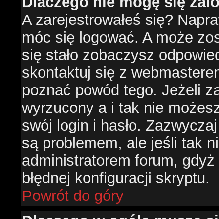
Dlaczego nie mogę się za
A zarejestrowałeś się? Napr
móc się logować. A może zost
się stało zobaczysz odpowie
skontaktuj się z webmastere
poznać powód tego. Jeżeli za
wyrzucony a i tak nie możes
swój login i hasło. Zazwyczaj
są problemem, ale jeśli tak ni
administratorem forum, gdyż
błędnej konfiguracji skryptu.
Powrót do góry