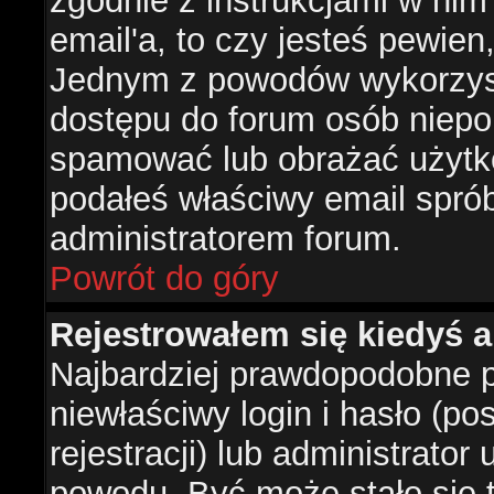
zgodnie z instrukcjami w nim 
email'a, to czy jesteś pewie
Jednym z powodów wykorzysta
dostępu do forum osób niepo
spamować lub obrażać użytko
podałeś właściwy email sprób
administratorem forum.
Powrót do góry
Rejestrowałem się kiedyś a
Najbardziej prawdopodobne p
niewłaściwy login i hasło (po
rejestracji) lub administrator
powodu. Być może stało się t