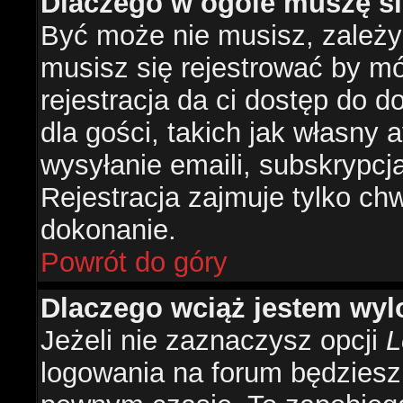
Dlaczego w ogóle muszę si
Być może nie musisz, zależy 
musisz się rejestrować by m
rejestracja da ci dostęp do 
dla gości, takich jak własny 
wysyłanie emaili, subskrypcj
Rejestracja zajmuje tylko ch
dokonanie.
Powrót do góry
Dlaczego wciąż jestem w
Jeżeli nie zaznaczysz opcji
L
logowania na forum będzies