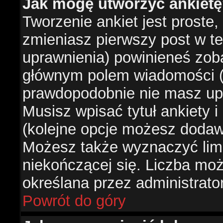
Jak mogę utworzyć ankiet
Tworzenie ankiet jest proste,
zmieniasz pierwszy post w te
uprawnienia) powinieneś zob
głównym polem wiadomości (je
prawdopodobnie nie masz upr
Musisz wpisać tytuł ankiety 
(kolejne opcje możesz doda
Możesz także wyznaczyć limi
niekończącej się. Liczba możl
określana przez administrato
Powrót do góry