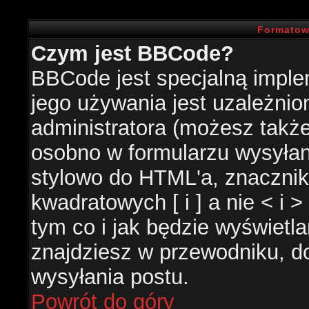
Formatow
Czym jest BBCode?
BBCode jest specjalną impl
jego używania jest uzależni
administratora (możesz takż
osobno w formularzu wysyła
stylowo do HTML'a, znacznik
kwadratowych [ i ] a nie < i 
tym co i jak będzie wyświetl
znajdziesz w przewodniku, do
wysyłania postu.
Powrót do góry