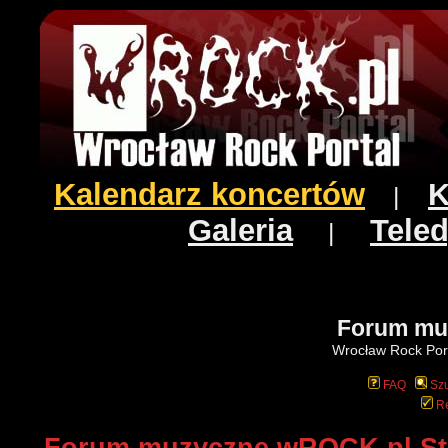
Kalendarz koncertów
K
|
Galeria
Teled
|
Forum mu
Wrocław Rock Port
FAQ
Szu
Re