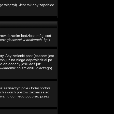
o włączył). Jest tak aby zapobiec
estrować zanim będziesz mógł coś
sz głosować w ankietach, itp.
)
ty. Aby zmienić post (czasem jest
toś już na niego odpowiedział po
e on dodany jeśli ktoś już
wiadomić co zmienili i dlaczego).
esz zaznaczyć pole
Dodaj podpis
ich swoich postów zaznaczając
waniu do niego podpisu, przez