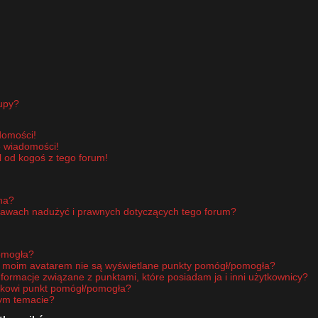
upy?
domości!
e wiadomości!
 od kogoś z tego forum!
pna?
rawach nadużyć i prawnych dotyczących tego forum?
omogła?
d moim avatarem nie są wyświetlane punkty pomógł/pomogła?
nformacje związane z punktami, które posiadam ja i inni użytkownicy?
ikowi punkt pomógł/pomogła?
nym temacie?