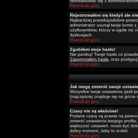
skontaktować się z administratore
Powrót do góry
Rejestrowałem się kiedyś ale ni
Najbardziej prawdopodobne powody t
administrator usunął twoje konto z
użytkowników, którzy w ogóle nic 
dyskusjach.
Powrót do góry
Zgubiłem moje hasło!
Nie panikuj! Twoje hasło co prawda
Zapomniałem hasła
, oraz postępu
Powrót do góry
Jak mogę zmienić swoje ustawi
Wszystkie twoje ustawienia (jeśli 
(najczęściej znajduje się na górze 
Powrót do góry
Czasy nie są właściwe!
Podane czasy są prawie na pewno wł
zmienić ustawienia twojego profilu
większość ustawień, może być dokon
dobry moment, żeby to zrobić.
Powrót do góry