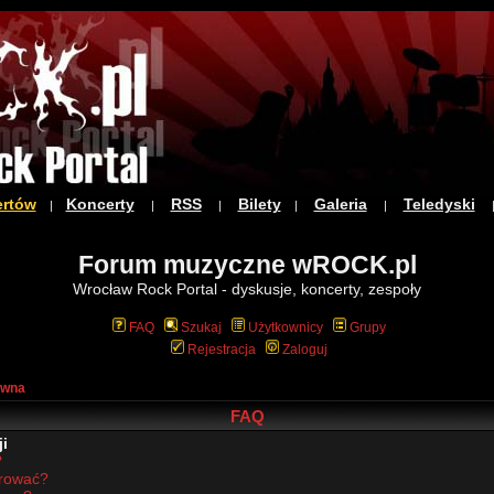
ertów
Koncerty
RSS
Bilety
Galeria
Teledyski
|
|
|
|
|
Forum muzyczne wROCK.pl
Wrocław Rock Portal - dyskusje, koncerty, zespoły
FAQ
Szukaj
Użytkownicy
Grupy
Rejestracja
Zaloguj
ówna
FAQ
i
?
trować?