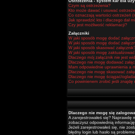
Ostrzeżenia - system kar dla u
Czym są ostrzeżenia?
Kto może dawać i usuwać ostrzeż
Co oznaczają wartości ostrzeżeń (n
Jak sprawdzić kto i dlaczego dał m
Czy jest możliwość reklamacji?
Załączniki
W jaki sposób mogę dodać załączn
W jaki sposób mogę dodać załączn
W jaki sposób skasować załącznik
W jaki sposób mogę zaktualizowa
Dlaczego mój załącznik nie jest w
Dlaczego nie mogę dodawać załą
Mam odpowiednie uprawnienia a m
Dlaczego nie mogę skasować załą
Dlaczego nie mogę ściągać/oglada
Co powinienem zrobić jeśli znajdę 
Dlaczego nie mogę się zalogow
A zarejestrowałeś się? Naprawdę mu
zobaczysz odpowiednią informację
Jeżeli zarejestrowałeś się, nie zo
błędny login lub hasło są problemem