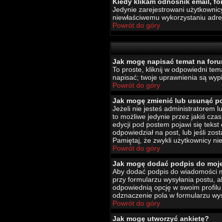
Kiedy klikam odnośnik email, 
Jedynie zarejestrowani użytkownic
niewłaściwemu wykorzystaniu adr
Powrót do góry
Jak mogę napisać temat na for
To proste, kliknij w odpowiedni te
napisać; twoje uprawnienia są wypi
Powrót do góry
Jak mogę zmienić lub usunąć p
Jeżeli nie jesteś administratorem
to możliwe jedynie przez jakiś czas
edycji pod postem pojawi się tekst 
odpowiedział na post, lub jeśli zo
Pamiętaj, że zwykli użytkownicy ni
Powrót do góry
Jak mogę dodać podpis do moj
Aby dodać podpis do wiadomości mu
przy formularzu wysyłania postu,
odpowiednią opcję w swoim profil
odznaczenie pola w formularzu wys
Powrót do góry
Jak mogę utworzyć ankietę?