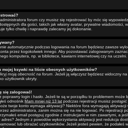
estrować?
administratora forum czy musisz się rejestrować by móc się wypowiedzi
ostępnych dla gości, takich jak własny avatar, prywatne wiadomości, w
uje tylko chwilę i naprawdę zalecamy jej dokonanie.
wywany?
mnie automatycznie
podczas logowania na forum będziesz zawsze wyl
konta przez kogokolwiek innego. Aby pozostawać zalogowanym zaznacz 
nego komputera, np. w bibliotece, kawiarni internetowej czy na uczelni.
u mojej ksywki na liście obecnych użytkowników?
kryj moją obecność na forum
. Jeżeli ją
włączysz
będziesz widoczny na l
ako użytkownik ukryty.
ę się zalogować!
 poprawny login i hasło. Jeżeli te są w porządku to problemem może b
ąłeś odnośnik
Mam mniej niż 13 lat
podczas rejestracji musisz postąpi
to może twoje konto wymaga aktywacji? Niektóre fora wymagają aktywacji
rzez administratora, zanim można się na nie logować. Po rejestracji
rzymałeś email postępuj zgodnie z instrukcjami w nim zawartymi, a jeśli
y adres? Jednym z powodów wykorzystania aktywacji jest redukcja dos
pamować lub obrażać użytkowników. Jeżeli jesteś pewien, że podałeś w