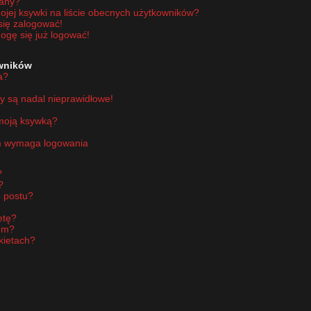
wany?
jej ksywki na liście obecnych użytkowników?
się zalogować!
ogę się już logować!
owników
a?
y są nadal nieprawidłowe!
 moją ksywką?
um wymaga logowania
?
?
 postu?
etę?
um?
kietach?