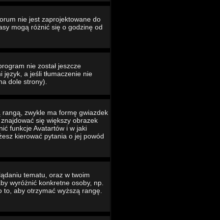
Forum nie jest zaprojektowane do
asy mogą różnić się o godzinę od
program nie został jeszcze
język, a jeśli tłumaczenie nie
na dole strony).
ą rangą, zwykle ma formę gwiazdek
e znajdować się większy obrazek
ć funkcje Avatartów i w jaki
ożesz kierować pytania o jej powód
lądaniu tematu, oraz w twoim
 aby wyróżnić konkretne osoby, np.
o to, aby otrzymać wyższą rangę.