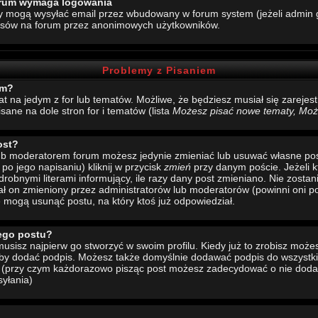
forum wymaga logowania
y mogą wysyłać email przez wbudowany w forum system (jeżeli admin g
esów na forum przez anonimowych użytkowników.
Problemy z Pisaniem
um?
mat na jedym z for lub tematów. Możliwe, że będziesz musiał się zarej
sane na dole stron for i tematów (lista
Możesz pisać nowe tematy, Może
ost?
 lub moderatorem forum możesz jedynie zmieniać lub usuwać własne pos
 po jego napisaniu) kliknij w przycisk
zmień
przy danym poście. Jeżeli k
drobnymi literami informujący, ile razy dany post zmieniano. Nie zostani
stał on zmieniony przez administratorów lub moderatorów (powinni oni po
e mogą usunąć postu, na który ktoś już odpowiedział.
ego postu?
sisz najpierw go stworzyć w swoim profilu. Kiedy już to zrobisz moż
 aby dodać podpis. Możesz także domyślnie dodawać podpis do wszystk
u (przy czym każdorazowo pisząc post możesz zadecydować o nie doda
yłania)