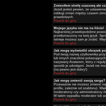
Zmieniłem strefę czasową ale cz
Jeżeli jesteś pewien, że ustawien
osbługi zmian między czasem zimo
prawdziwych.
Powrót do góry
Mojego języka nie ma na liście!
Najbardziej prawdopodobne powody 
przetłumaczony na twój język. Spró
istnieje możesz sam je zrobić. Wię
Powrót do góry
Jak mogę wyświetlić obrazek p
Pod twoją nazwą użytkownika przy 
lub innych znaczków pokazujących 
nazywany Avatarem, który z reguły 
sposób je udostępni. Jeżeli nie mo
(na pewno jest dobry!)
Powrót do góry
Jak mogę zmienić swoją rangę?
Przeważnie nie możesz zmienić naz
profilu, zależnie od szablonu). Wi
moderatorzy czy administratorzy m
W takim wypadku moderator lub adm
Powrót do góry