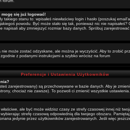
m forum.
e mogę się już logować!
akiego stanu to: wpisałeś niewłaściwy login i hasło (poszukaj email'a, 
 jakiegoś powodu. Być może stało się tak, ponieważ nic nie napisałeś?
nie napisali aby zmniejszyć rozmiar bazy danych. Spróbuj zarejestrowa
 nie może zostać odzyskane, ale można je wyczyścić. Aby to zrobić prze
j zgodnie z podanymi instrukcjami a szybko wrócisz na forum
Preferencje i Ustawienia Użytkowników
enia?
jesteś zarejestrowany) są przechowywane w bazie danych. Aby je zmieni
strony, chociaż nie zawsze). To pozwoli ci zmienić wszystkie ustawienia.
aściwe, ale być może widzisz czasy ze strefy czasowej innej niż twoja.
, wybierając strefę czasową odpowiednią dla twojego obszaru. Pamiętaj,
ana jedynie przez użytkowników zarejestrowanych. Jeśli więc jeszcze s