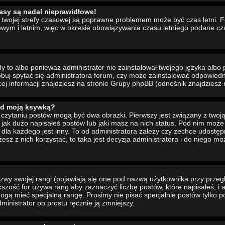
asy są nadal nieprawidłowe!
ia twojej strefy czasowej są poprawne problemem może być czas letni. 
wym i letnim, więc w okresie obowiązywania czasu letniego podane cz
to albo ponieważ administrator nie zainstalował twojego języka albo 
buj spytać się administratora forum, czy może zainstalować odpowiedni 
cej informacji znajdziesz na stronie Grupy phpBB (odnośnik znajdziesz 
od moją ksywką?
czytaniu postów mogą być dwa obrazki. Pierwszy jest związany z twoj
jak dużo napisałeś postów lub jaki masz na nich status. Pod nim moż
dla każdego jest inny. To od administratora zależy czy zechce udostępni
żesz z nich korzystać, to taka jest decyzja administratora i do niego m
wy swojej rangi (pojawiają się one pod nazwą użytkownika przy przeg
ększość for używa rang aby zaznaczyć liczbę postów, które napisałeś, i
ogą mieć specjalną rangę. Prosimy nie pisać specjalnie postów tylko p
inistrator po prostu ręcznie ją zmniejszy.