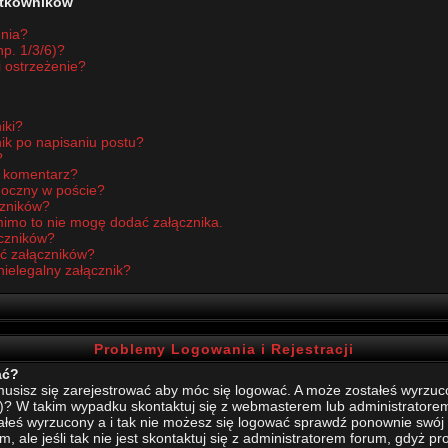
żytkowników
enia?
p. 1/3/6)?
i ostrzeżenie?
iki?
ik po napisaniu postu?
?
ć komentarz?
idoczny w poście?
czników?
imo to nie mogę dodać załącznika.
czników?
ć załączników?
nielegalny załącznik?
Problemy Logowania i Rejestracji
ać?
sisz się zarejestrować aby móc się logować. A może zostałeś wyrzucony
)? W takim wypadku skontaktuj się z webmasterem lub administratore
stałeś wyrzucony a i tak nie możesz się logować sprawdź ponownie swój l
, ale jeśli tak nie jest skontaktuj się z administratorem forum, gdyż p