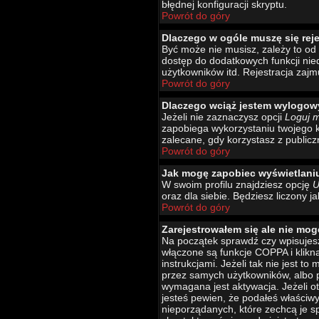
błędnej konfiguracji skryptu.
Powrót do góry
Dlaczego w ogóle muszę się rej
Być może nie musisz, zależy to od 
dostęp do dodatkowych funkcji nied
użytkowników itd. Rejestracja zajm
Powrót do góry
Dlaczego wciąż jestem wylogo
Jeżeli nie zaznaczysz opcji
Loguj 
zapobiega wykorzystaniu twojego 
zalecane, gdy korzystasz z publicz
Powrót do góry
Jak mogę zapobiec wyświetlani
W swoim profilu znajdziesz opcję
U
oraz dla siebie. Będziesz liczony j
Powrót do góry
Zarejestrowałem się ale nie mog
Na początek sprawdź czy wpisujesz
włączone są funkcje COPPA i klikn
instrukcjami. Jeżeli tak nie jest 
przez samych użytkowników, albo p
wymagana jest aktywacja. Jeżeli ot
jesteś pewien, że podałeś właściw
nieporządanych, które zechcą je s