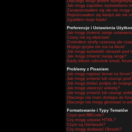
Dlaczego wciąż jestem wylogowy
Jak mogę zapobiec wyświetlaniu mo
Zarejestrowałem się ale nie mogę 
Rejestrowałem się kiedyś ale nie m
Zgubiłem moje hasło!
Preferencje i Ustawienia Użytk
Jak mogę zmienić swoje ustawieni
Czasy nie są właściwe!
Zmieniłem strefę czasową ale czas
Mojego języka nie ma na liście!
Jak mogę wyświetlić obrazek pod
Jak mogę zmienić swoją rangę?
Kiedy klikam odnośnik email, for
Problemy z Pisaniem
Jak mogę napisać temat na forum
Jak mogę zmienić lub usunąć post
Jak mogę dodać podpis do mojego
Jak mogę utworzyć ankietę?
Jak mogę zmienić lub usunąć anki
Dlaczego nie mam dostępu do for
Dlaczego nie mogę głosować w an
Formatowanie i Typy Tematów
Czym jest BBCode?
Czy mogę używać HTML?
Czym są Uśmieszki?
Czy mogę dodawać Obrazki?