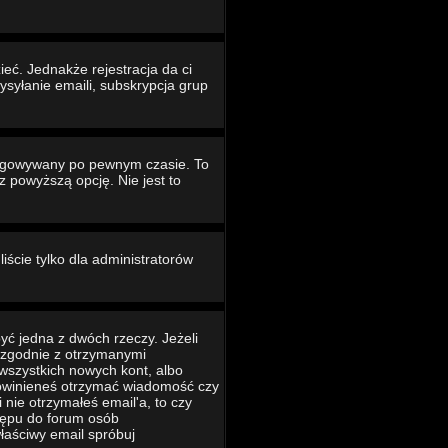
eć. Jednakże rejestracja da ci
ysyłanie emaili, subskrypcja grup
ogowywany po pewnym czasie. To
powyższą opcję. Nie jest to
iście tylko dla administratorów
yć jedna z dwóch rzeczy. Jeżeli
ć zgodnie z otrzymanymi
 wszystkich nowych kont, albo
 powinieneś otrzymać wiadomość czy
 nie otrzymałeś email'a, to czy
tępu do forum osób
łaściwy email spróbuj