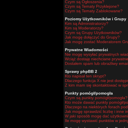
Czym są Ogłoszenia?
Czym są Tematy Przyklejone?
Czym są Tematy Zablokowane?
Poziomy Użytkowników i Grupy
Kim są Administratorzy?
Kim są Moderatorzy?
Czym są Grupy Użytkowników?
Jak mogę dołączyć do Grupy?
Jak mogę zostać Moderatorem Gr
Prywatne Wiadomości
Nie mogę wysyłać prywatnych wia
Wciąż dostaję niechciane prywatn
Dostałem spam lub obraźliwy email
Sprawy phpBB 2
Kto napisał ten skrypt?
Dlaczego funkcja X nie jest dostę
Z kim mam się skontaktować w sp
Punkty pomógł/pomogła
Czym są punkty pomógł/pomogła?
Kto może dawać punkty pomógł/p
Dlaczego na niektórych forach po
Jak mogę sprawdzić liczbę i inne i
W jaki sposób mogę dać użytkown
Ile mogę wystawić punktów w jed