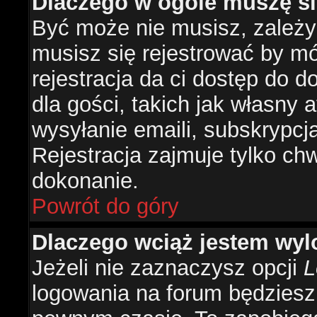
Dlaczego w ogóle muszę si
Być może nie musisz, zależy 
musisz się rejestrować by m
rejestracja da ci dostęp do 
dla gości, takich jak własny 
wysyłanie emaili, subskrypcj
Rejestracja zajmuje tylko ch
dokonanie.
Powrót do góry
Dlaczego wciąż jestem w
Jeżeli nie zaznaczysz opcji
L
logowania na forum będzies