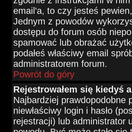
zgodnie z instrukcjami w nim 
email'a, to czy jesteś pewie
Jednym z powodów wykorzysta
dostępu do forum osób niepo
spamować lub obrażać użytko
podałeś właściwy email sprób
administratorem forum.
Powrót do góry
Rejestrowałem się kiedyś a
Najbardziej prawdopodobne p
niewłaściwy login i hasło (po
rejestracji) lub administrator
powodu. Być może stało się t