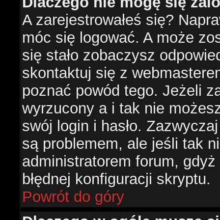
Dlaczego nie mogę się za
A zarejestrowałeś się? Napr
móc się logować. A może zost
się stało zobaczysz odpowie
skontaktuj się z webmastere
poznać powód tego. Jeżeli za
wyrzucony a i tak nie możes
swój login i hasło. Zazwyczaj
są problemem, ale jeśli tak ni
administratorem forum, gdyż
błędnej konfiguracji skryptu.
Powrót do góry