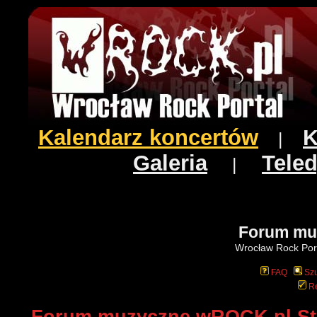
Kalendarz koncertów
K
|
Galeria
Teled
|
Forum mu
Wrocław Rock Port
FAQ
Szu
Re