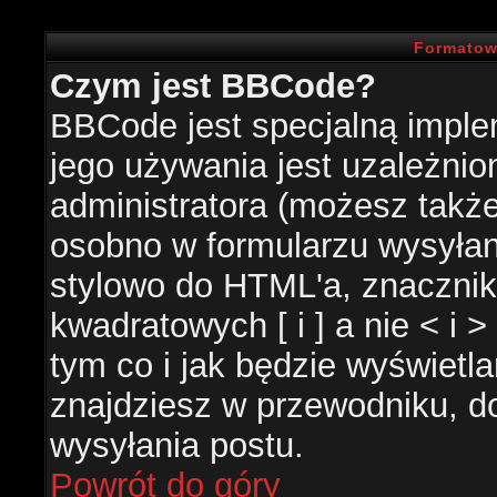
Formatow
Czym jest BBCode?
BBCode jest specjalną impl
jego używania jest uzależni
administratora (możesz takż
osobno w formularzu wysyła
stylowo do HTML'a, znacznik
kwadratowych [ i ] a nie < i 
tym co i jak będzie wyświetl
znajdziesz w przewodniku, do
wysyłania postu.
Powrót do góry