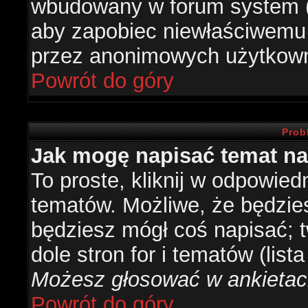
wbudowany w forum system (je
aby zapobiec niewłaściwemu
przez anonimowych użytkow
Powrót do góry
Prob
Jak mogę napisać temat n
To proste, kliknij w odpowied
tematów. Możliwe, że będzie
będziesz mógł coś napisać; 
dole stron for i tematów (list
Możesz głosować w ankietach
Powrót do góry