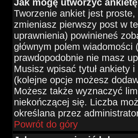
Jak mogę utworzyć ankiet
Tworzenie ankiet jest proste,
zmieniasz pierwszy post w te
uprawnienia) powinieneś zob
głównym polem wiadomości (je
prawdopodobnie nie masz upr
Musisz wpisać tytuł ankiety 
(kolejne opcje możesz doda
Możesz także wyznaczyć limi
niekończącej się. Liczba możl
określana przez administrato
Powrót do góry