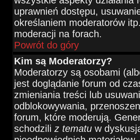
wszystkie aspekty działania 
uprawnień dostępu, usuwani
określaniem moderatorów itp
moderacji na forach.
Powrót do góry
Kim są Moderatorzy?
Moderatorzy są osobami (alb
jest doglądanie forum od cz
zmieniania treści lub usuwan
odblokowywania, przenoszeni
forum, które moderują. Gener
schodzili
z tematu
w dyskusja
nieodpowiednich materiałow.