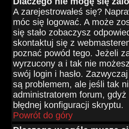
Dlaczego nie mogę się za
A zarejestrowałeś się? Napr
móc się logować. A może zost
się stało zobaczysz odpowie
skontaktuj się z webmastere
poznać powód tego. Jeżeli za
wyrzucony a i tak nie możes
swój login i hasło. Zazwyczaj
są problemem, ale jeśli tak ni
administratorem forum, gdyż
błędnej konfiguracji skryptu.
Powrót do góry