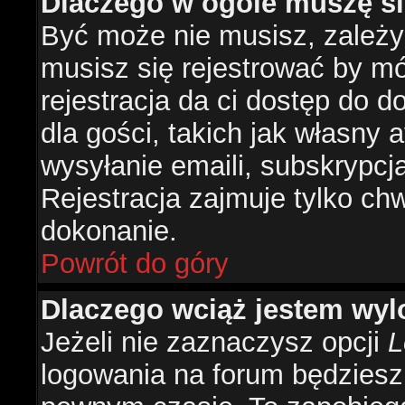
Dlaczego w ogóle muszę si
Być może nie musisz, zależy 
musisz się rejestrować by m
rejestracja da ci dostęp do 
dla gości, takich jak własny 
wysyłanie emaili, subskrypcj
Rejestracja zajmuje tylko ch
dokonanie.
Powrót do góry
Dlaczego wciąż jestem w
Jeżeli nie zaznaczysz opcji
L
logowania na forum będzies