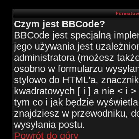
Formatow
Czym jest BBCode?
BBCode jest specjalną impl
jego używania jest uzależni
administratora (możesz takż
osobno w formularzu wysyła
stylowo do HTML'a, znacznik
kwadratowych [ i ] a nie < i 
tym co i jak będzie wyświetl
znajdziesz w przewodniku, do
wysyłania postu.
Powrót do góry