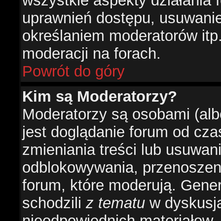
wszystkie aspekty działania 
uprawnień dostępu, usuwani
określaniem moderatorów itp
moderacji na forach.
Powrót do góry
Kim są Moderatorzy?
Moderatorzy są osobami (alb
jest doglądanie forum od cz
zmieniania treści lub usuwan
odblokowywania, przenoszeni
forum, które moderują. Gener
schodzili
z tematu
w dyskusja
nieodpowiednich materiałow.