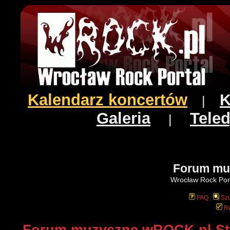
Kalendarz koncertów
K
|
Galeria
Teled
|
Forum mu
Wrocław Rock Port
FAQ
Szu
Re