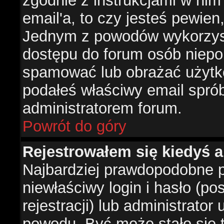
zgodnie z instrukcjami w nim 
email'a, to czy jesteś pewie
Jednym z powodów wykorzysta
dostępu do forum osób niepo
spamować lub obrażać użytko
podałeś właściwy email sprób
administratorem forum.
Powrót do góry
Rejestrowałem się kiedyś a
Najbardziej prawdopodobne p
niewłaściwy login i hasło (po
rejestracji) lub administrator
powodu. Być może stało się t