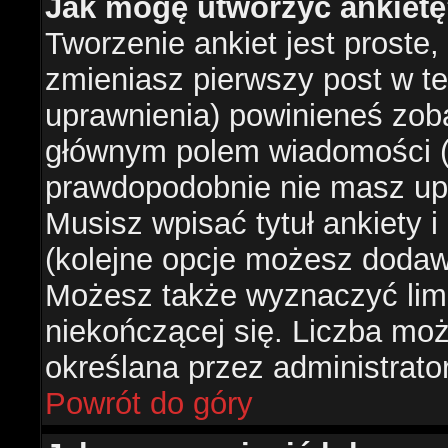
Jak mogę utworzyć ankiet
Tworzenie ankiet jest proste,
zmieniasz pierwszy post w te
uprawnienia) powinieneś zob
głównym polem wiadomości (je
prawdopodobnie nie masz upr
Musisz wpisać tytuł ankiety 
(kolejne opcje możesz doda
Możesz także wyznaczyć limi
niekończącej się. Liczba możl
określana przez administrato
Powrót do góry