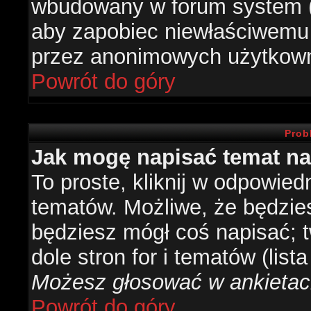
wbudowany w forum system (je
aby zapobiec niewłaściwemu
przez anonimowych użytkow
Powrót do góry
Prob
Jak mogę napisać temat n
To proste, kliknij w odpowied
tematów. Możliwe, że będzie
będziesz mógł coś napisać; 
dole stron for i tematów (list
Możesz głosować w ankietach
Powrót do góry