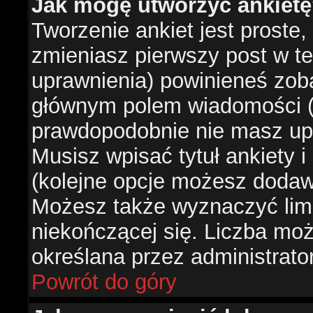
Jak mogę utworzyć ankiet
Tworzenie ankiet jest proste,
zmieniasz pierwszy post w te
uprawnienia) powinieneś zob
głównym polem wiadomości (je
prawdopodobnie nie masz upr
Musisz wpisać tytuł ankiety 
(kolejne opcje możesz doda
Możesz także wyznaczyć limi
niekończącej się. Liczba możl
określana przez administrato
Powrót do góry