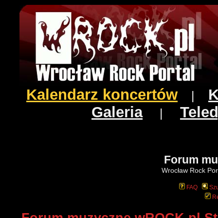
Kalendarz koncertów
K
|
Galeria
Teled
|
Forum mu
Wrocław Rock Port
FAQ
Szu
Re