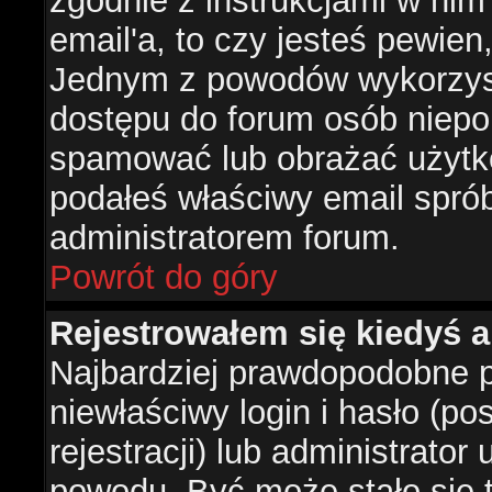
zgodnie z instrukcjami w nim 
email'a, to czy jesteś pewie
Jednym z powodów wykorzysta
dostępu do forum osób niepo
spamować lub obrażać użytko
podałeś właściwy email sprób
administratorem forum.
Powrót do góry
Rejestrowałem się kiedyś a
Najbardziej prawdopodobne p
niewłaściwy login i hasło (po
rejestracji) lub administrator
powodu. Być może stało się t