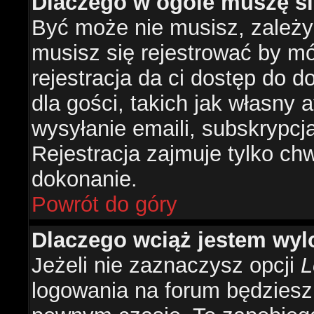
Dlaczego w ogóle muszę si
Być może nie musisz, zależy 
musisz się rejestrować by m
rejestracja da ci dostęp do 
dla gości, takich jak własny 
wysyłanie emaili, subskrypcj
Rejestracja zajmuje tylko ch
dokonanie.
Powrót do góry
Dlaczego wciąż jestem w
Jeżeli nie zaznaczysz opcji
L
logowania na forum będzies