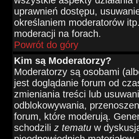
wszystkie aspekty działania 
uprawnień dostępu, usuwani
określaniem moderatorów itp
moderacji na forach.
Powrót do góry
Kim są Moderatorzy?
Moderatorzy są osobami (alb
jest doglądanie forum od cz
zmieniania treści lub usuwan
odblokowywania, przenoszeni
forum, które moderują. Gener
schodzili
z tematu
w dyskusja
nieodpowiednich materiałow.