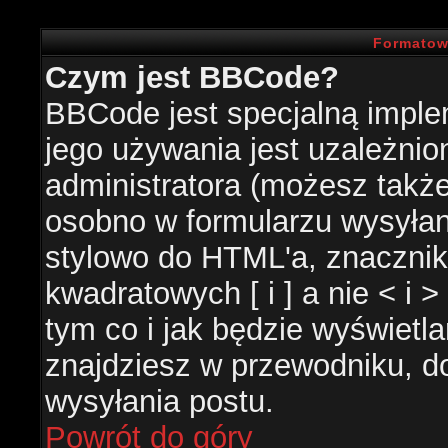
Formatow
Czym jest BBCode?
BBCode jest specjalną impl
jego używania jest uzależni
administratora (możesz takż
osobno w formularzu wysyła
stylowo do HTML'a, znacznik
kwadratowych [ i ] a nie < i 
tym co i jak będzie wyświetl
znajdziesz w przewodniku, do
wysyłania postu.
Powrót do góry