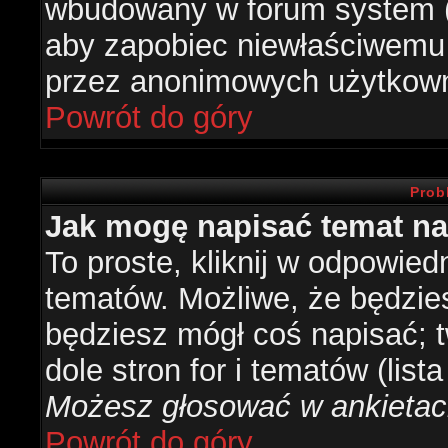
wbudowany w forum system (je
aby zapobiec niewłaściwemu
przez anonimowych użytkow
Powrót do góry
Prob
Jak mogę napisać temat n
To proste, kliknij w odpowied
tematów. Możliwe, że będzie
będziesz mógł coś napisać; 
dole stron for i tematów (list
Możesz głosować w ankietach
Powrót do góry