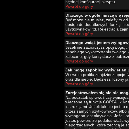
błędnej konfiguracji skryptu.
Powrót do góry
Dlaczego w ogóle muszę się rej
Być może nie musisz, zależy to od 
dostęp do dodatkowych funkcji nied
użytkowników itd. Rejestracja zajm
Powrót do góry
Dlaczego wciąż jestem wylogo
Jeżeli nie zaznaczysz opcji
Loguj 
zapobiega wykorzystaniu twojego 
zalecane, gdy korzystasz z publicz
Powrót do góry
Jak mogę zapobiec wyświetlani
W swoim profilu znajdziesz opcję
U
oraz dla siebie. Będziesz liczony j
Powrót do góry
Zarejestrowałem się ale nie mog
Na początek sprawdź czy wpisujesz
włączone są funkcje COPPA i klikn
instrukcjami. Jeżeli tak nie jest 
przez samych użytkowników, albo p
wymagana jest aktywacja. Jeżeli ot
jesteś pewien, że podałeś właściw
nieporządanych, które zechcą je s