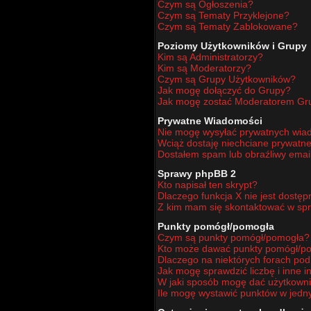
Czym są Ogłoszenia?
Czym są Tematy Przyklejone?
Czym są Tematy Zablokowane?
Poziomy Użytkowników i Grupy
Kim są Administratorzy?
Kim są Moderatorzy?
Czym są Grupy Użytkowników?
Jak mogę dołączyć do Grupy?
Jak mogę zostać Moderatorem Gr
Prywatne Wiadomości
Nie mogę wysyłać prywatnych wia
Wciąż dostaję niechciane prywatn
Dostałem spam lub obraźliwy email
Sprawy phpBB 2
Kto napisał ten skrypt?
Dlaczego funkcja X nie jest dostę
Z kim mam się skontaktować w sp
Punkty pomógł/pomogła
Czym są punkty pomógł/pomogła?
Kto może dawać punkty pomógł/p
Dlaczego na niektórych forach po
Jak mogę sprawdzić liczbę i inne i
W jaki sposób mogę dać użytkown
Ile mogę wystawić punktów w jed