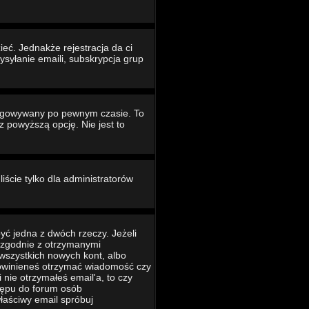
eć. Jednakże rejestracja da ci
ysyłanie emaili, subskrypcja grup
ogowywany po pewnym czasie. To
powyższą opcję. Nie jest to
iście tylko dla administratorów
yć jedna z dwóch rzeczy. Jeżeli
ć zgodnie z otrzymanymi
 wszystkich nowych kont, albo
 powinieneś otrzymać wiadomość czy
 nie otrzymałeś email'a, to czy
tępu do forum osób
łaściwy email spróbuj