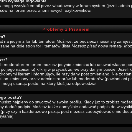
forum wymaga logowania
y mogą wysyłać email przez wbudowany w forum system (jeżeli admin g
esów na forum przez anonimowych użytkowników.
Problemy z Pisaniem
um?
mat na jedym z for lub tematów. Możliwe, że będziesz musiał się zarej
sane na dole stron for i tematów (lista
Możesz pisać nowe tematy, Może
ost?
 lub moderatorem forum możesz jedynie zmieniać lub usuwać własne pos
 po jego napisaniu) kliknij w przycisk
zmień
przy danym poście. Jeżeli k
drobnymi literami informujący, ile razy dany post zmieniano. Nie zostani
stał on zmieniony przez administratorów lub moderatorów (powinni oni po
e mogą usunąć postu, na który ktoś już odpowiedział.
ego postu?
sisz najpierw go stworzyć w swoim profilu. Kiedy już to zrobisz moż
 aby dodać podpis. Możesz także domyślnie dodawać podpis do wszystk
u (przy czym każdorazowo pisząc post możesz zadecydować o nie doda
yłania)