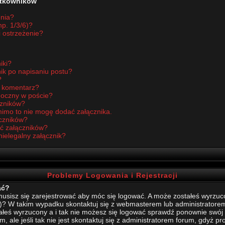
żytkowników
enia?
p. 1/3/6)?
i ostrzeżenie?
iki?
ik po napisaniu postu?
?
ć komentarz?
idoczny w poście?
czników?
imo to nie mogę dodać załącznika.
czników?
ć załączników?
nielegalny załącznik?
Problemy Logowania i Rejestracji
ać?
sisz się zarejestrować aby móc się logować. A może zostałeś wyrzucony
)? W takim wypadku skontaktuj się z webmasterem lub administratore
stałeś wyrzucony a i tak nie możesz się logować sprawdź ponownie swój l
, ale jeśli tak nie jest skontaktuj się z administratorem forum, gdyż p