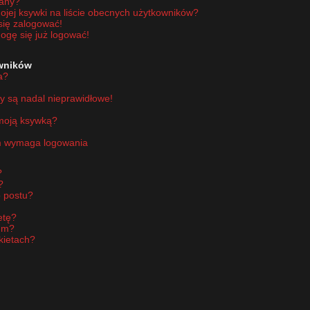
wany?
jej ksywki na liście obecnych użytkowników?
się zalogować!
ogę się już logować!
owników
a?
y są nadal nieprawidłowe!
 moją ksywką?
um wymaga logowania
?
?
 postu?
etę?
um?
kietach?