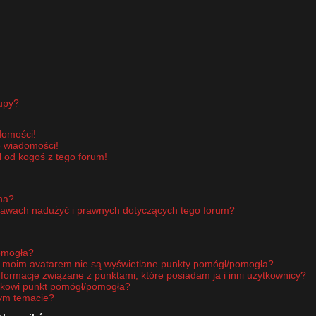
upy?
domości!
e wiadomości!
 od kogoś z tego forum!
pna?
rawach nadużyć i prawnych dotyczących tego forum?
omogła?
d moim avatarem nie są wyświetlane punkty pomógł/pomogła?
nformacje związane z punktami, które posiadam ja i inni użytkownicy?
ikowi punkt pomógł/pomogła?
nym temacie?