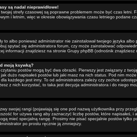
asy są nadal nieprawidłowe!
ia twojej strefy czasowej są poprawne problemem może być czas letni. 
wym i letnim, więc w okresie obowiązywania czasu letniego podane cz
to albo ponieważ administrator nie zainstalował twojego języka albo 
buj spytać się administratora forum, czy może zainstalować odpowiedni 
cej informacji znajdziesz na stronie Grupy phpBB (odnośnik znajdziesz 
od moją ksywką?
czytaniu postów mogą być dwa obrazki. Pierwszy jest związany z twoj
jak dużo napisałeś postów lub jaki masz na nich status. Pod nim moż
dla każdego jest inny. To od administratora zależy czy zechce udostępni
żesz z nich korzystać, to taka jest decyzja administratora i do niego m
wy swojej rangi (pojawiają się one pod nazwą użytkownika przy przeg
ększość for używa rang aby zaznaczyć liczbę postów, które napisałeś, i
ogą mieć specjalną rangę. Prosimy nie pisać specjalnie postów tylko p
inistrator po prostu ręcznie ją zmniejszy.