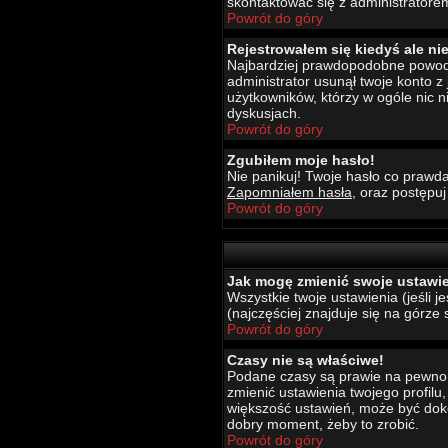
skontaktować się z administratore
Powrót do góry
Rejestrowałem się kiedyś ale ni
Najbardziej prawdopodobne powody t
administrator usunął twoje konto z
użytkowników, którzy w ogóle nic 
dyskusjach.
Powrót do góry
Zgubiłem moje hasło!
Nie panikuj! Twoje hasło co prawda
Zapomniałem hasła
, oraz postępu
Powrót do góry
Jak mogę zmienić swoje ustawi
Wszystkie twoje ustawienia (jeśli 
(najczęściej znajduje się na górze 
Powrót do góry
Czasy nie są właściwe!
Podane czasy są prawie na pewno wł
zmienić ustawienia twojego profilu
większość ustawień, może być dokon
dobry moment, żeby to zrobić.
Powrót do góry