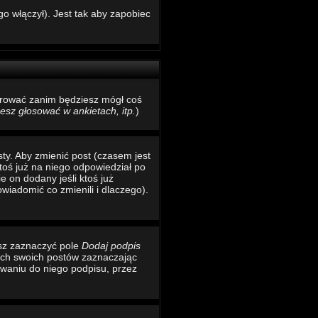
o włączył). Jest tak aby zapobiec
estrować zanim będziesz mógł coś
sz głosować w ankietach, itp.
)
ty. Aby zmienić post (czasem jest
toś już na niego odpowiedział po
e on dodany jeśli ktoś już
wiadomić co zmienili i dlaczego).
esz zaznaczyć pole
Dodaj podpis
ich swoich postów zaznaczając
waniu do niego podpisu, przez