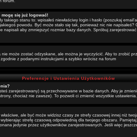
m forum.
e mogę się już logować!
akiego stanu to: wpisałeś niewłaściwy login i hasło (poszukaj email'a, 
 jakiegoś powodu. Być może stało się tak, ponieważ nic nie napisałeś?
nie napisali aby zmniejszyć rozmiar bazy danych. Spróbuj zarejestrowa
 nie może zostać odzyskane, ale można je wyczyścić. Aby to zrobić prze
j zgodnie z podanymi instrukcjami a szybko wrócisz na forum
Preferencje i Ustawienia Użytkowników
enia?
jesteś zarejestrowany) są przechowywane w bazie danych. Aby je zmieni
strony, chociaż nie zawsze). To pozwoli ci zmienić wszystkie ustawienia.
aściwe, ale być może widzisz czasy ze strefy czasowej innej niż twoja.
, wybierając strefę czasową odpowiednią dla twojego obszaru. Pamiętaj,
ana jedynie przez użytkowników zarejestrowanych. Jeśli więc jeszcze s