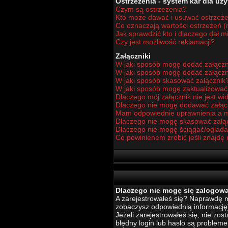
Ostrzeżenia - system kar dla u
Czym są ostrzeżenia?
Kto może dawać i usuwać ostrzeż
Co oznaczają wartości ostrzeżeń (n
Jak sprawdzić kto i dlaczego dał m
Czy jest możliwość reklamacji?
Załączniki
W jaki sposób mogę dodać załączn
W jaki sposób mogę dodać załączn
W jaki sposób skasować załącznik
W jaki sposób mogę zaktualizowa
Dlaczego mój załącznik nie jest w
Dlaczego nie mogę dodawać załą
Mam odpowiednie uprawnienia a m
Dlaczego nie mogę skasować załą
Dlaczego nie mogę ściągać/oglada
Co powinienem zrobić jeśli znajdę 
Dlaczego nie mogę się zalogow
A zarejestrowałeś się? Naprawdę mu
zobaczysz odpowiednią informację
Jeżeli zarejestrowałeś się, nie zo
błędny login lub hasło są problemem