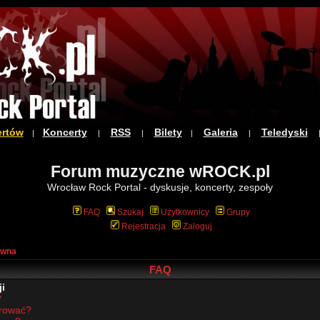
ertów
Koncerty
RSS
Bilety
Galeria
Teledyski
|
|
|
|
|
Forum muzyczne wROCK.pl
Wrocław Rock Portal - dyskusje, koncerty, zespoły
FAQ
Szukaj
Użytkownicy
Grupy
Rejestracja
Zaloguj
ówna
FAQ
i
?
trować?