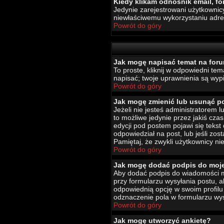
Kiedy klikam odnośnik email, 
Jedynie zarejestrowani użytkownic
niewłaściwemu wykorzystaniu adr
Powrót do góry
Jak mogę napisać temat na for
To proste, kliknij w odpowiedni te
napisać; twoje uprawnienia są wypi
Powrót do góry
Jak mogę zmienić lub usunąć p
Jeżeli nie jesteś administratorem
to możliwe jedynie przez jakiś czas
edycji pod postem pojawi się tekst 
odpowiedział na post, lub jeśli zo
Pamiętaj, że zwykli użytkownicy ni
Powrót do góry
Jak mogę dodać podpis do moj
Aby dodać podpis do wiadomości mu
przy formularzu wysyłania postu,
odpowiednią opcję w swoim profil
odznaczenie pola w formularzu wys
Powrót do góry
Jak mogę utworzyć ankietę?