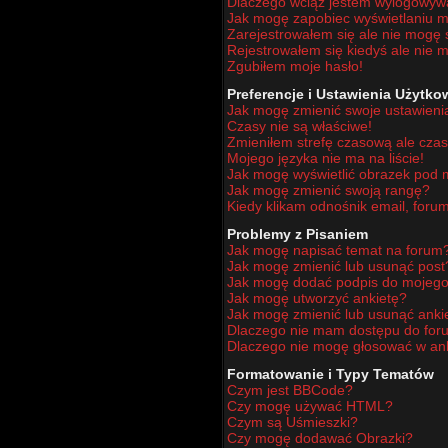
Dlaczego wciąż jestem wylogowy
Jak mogę zapobiec wyświetlaniu mo
Zarejestrowałem się ale nie mogę 
Rejestrowałem się kiedyś ale nie m
Zgubiłem moje hasło!
Preferencje i Ustawienia Użytk
Jak mogę zmienić swoje ustawieni
Czasy nie są właściwe!
Zmieniłem strefę czasową ale czas
Mojego języka nie ma na liście!
Jak mogę wyświetlić obrazek pod
Jak mogę zmienić swoją rangę?
Kiedy klikam odnośnik email, for
Problemy z Pisaniem
Jak mogę napisać temat na forum
Jak mogę zmienić lub usunąć post
Jak mogę dodać podpis do mojego
Jak mogę utworzyć ankietę?
Jak mogę zmienić lub usunąć anki
Dlaczego nie mam dostępu do for
Dlaczego nie mogę głosować w an
Formatowanie i Typy Tematów
Czym jest BBCode?
Czy mogę używać HTML?
Czym są Uśmieszki?
Czy mogę dodawać Obrazki?