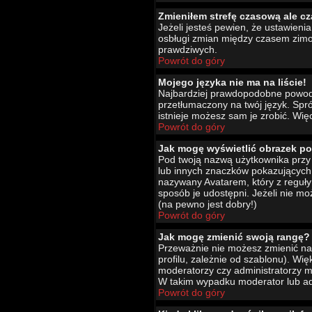
Zmieniłem strefę czasową ale cz
Jeżeli jesteś pewien, że ustawien
osbługi zmian między czasem zimo
prawdziwych.
Powrót do góry
Mojego języka nie ma na liście!
Najbardziej prawdopodobne powody 
przetłumaczony na twój język. Spró
istnieje możesz sam je zrobić. Wię
Powrót do góry
Jak mogę wyświetlić obrazek p
Pod twoją nazwą użytkownika przy 
lub innych znaczków pokazujących 
nazywany Avatarem, który z reguły 
sposób je udostępni. Jeżeli nie mo
(na pewno jest dobry!)
Powrót do góry
Jak mogę zmienić swoją rangę?
Przeważnie nie możesz zmienić naz
profilu, zależnie od szablonu). Wi
moderatorzy czy administratorzy m
W takim wypadku moderator lub adm
Powrót do góry