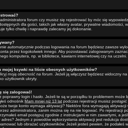
estrować?
administratora forum czy musisz się rejestrować by móc się wypowiedzi
ostępnych dla gości, takich jak własny avatar, prywatne wiadomości, w
uje tylko chwilę i naprawdę zalecamy jej dokonanie.
wywany?
mnie automatycznie
podczas logowania na forum będziesz zawsze wyl
konta przez kogokolwiek innego. Aby pozostawać zalogowanym zaznacz 
nego komputera, np. w bibliotece, kawiarni internetowej czy na uczelni.
u mojej ksywki na liście obecnych użytkowników?
kryj moją obecność na forum
. Jeżeli ją
włączysz
będziesz widoczny na l
ako użytkownik ukryty.
ę się zalogować!
 poprawny login i hasło. Jeżeli te są w porządku to problemem może b
ąłeś odnośnik
Mam mniej niż 13 lat
podczas rejestracji musisz postąpi
to może twoje konto wymaga aktywacji? Niektóre fora wymagają aktywacji
rzez administratora, zanim można się na nie logować. Po rejestracji
rzymałeś email postępuj zgodnie z instrukcjami w nim zawartymi, a jeśli
y adres? Jednym z powodów wykorzystania aktywacji jest redukcja dos
pamować lub obrażać użytkowników. Jeżeli jesteś pewien, że podałeś w