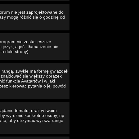
Forum nie jest zaprojektowane do
asy mogą różnić się o godzinę od
program nie został jeszcze
język, a jeśli tłumaczenie nie
na dole strony).
ą rangą, zwykle ma formę gwiazdek
e znajdować się większy obrazek
ć funkcje Avatartów i w jaki
ożesz kierować pytania o jej powód
lądaniu tematu, oraz w twoim
 aby wyróżnić konkretne osoby, np.
o to, aby otrzymać wyższą rangę.