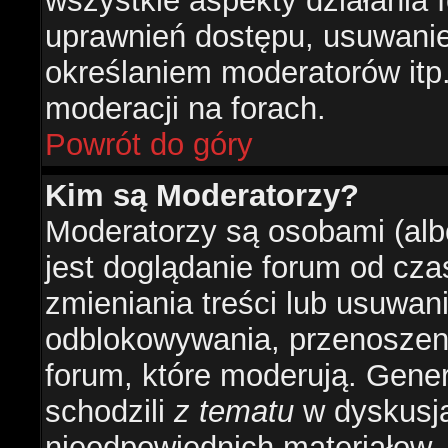
wszystkie aspekty działania 
uprawnień dostępu, usuwani
określaniem moderatorów itp
moderacji na forach.
Powrót do góry
Kim są Moderatorzy?
Moderatorzy są osobami (alb
jest doglądanie forum od cz
zmieniania treści lub usuwan
odblokowywania, przenoszeni
forum, które moderują. Gener
schodzili
z tematu
w dyskusja
nieodpowiednich materiałow.