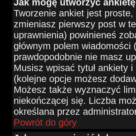
Jak mogę utworzyć ankiet
Tworzenie ankiet jest proste,
zmieniasz pierwszy post w te
uprawnienia) powinieneś zob
głównym polem wiadomości (je
prawdopodobnie nie masz upr
Musisz wpisać tytuł ankiety 
(kolejne opcje możesz doda
Możesz także wyznaczyć limi
niekończącej się. Liczba możl
określana przez administrato
Powrót do góry