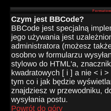
Formatow
Czym jest BBCode?
BBCode jest specjalną impl
jego używania jest uzależni
administratora (możesz takż
osobno w formularzu wysyła
stylowo do HTML'a, znacznik
kwadratowych [ i ] a nie < i 
tym co i jak będzie wyświetl
znajdziesz w przewodniku, do
wysyłania postu.
Powrót do góry