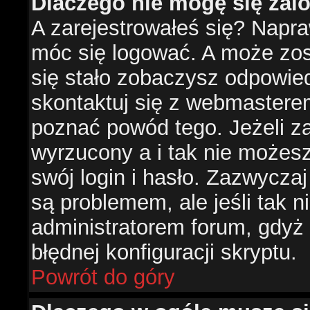
Dlaczego nie mogę się za
A zarejestrowałeś się? Napr
móc się logować. A może zost
się stało zobaczysz odpowie
skontaktuj się z webmastere
poznać powód tego. Jeżeli za
wyrzucony a i tak nie możes
swój login i hasło. Zazwyczaj
są problemem, ale jeśli tak ni
administratorem forum, gdyż
błędnej konfiguracji skryptu.
Powrót do góry