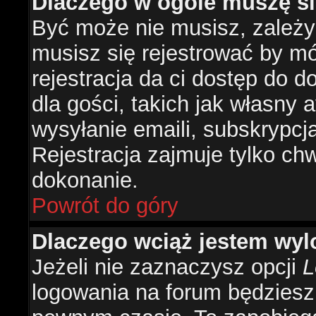
Dlaczego w ogóle muszę si
Być może nie musisz, zależy 
musisz się rejestrować by m
rejestracja da ci dostęp do 
dla gości, takich jak własny 
wysyłanie emaili, subskrypcj
Rejestracja zajmuje tylko ch
dokonanie.
Powrót do góry
Dlaczego wciąż jestem w
Jeżeli nie zaznaczysz opcji
L
logowania na forum będzies