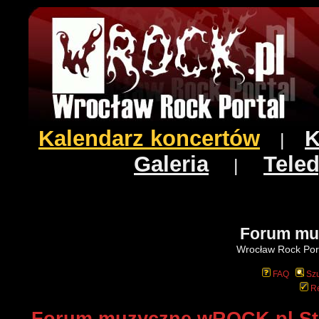
Kalendarz koncertów
K
|
Galeria
Teled
|
Forum mu
Wrocław Rock Port
FAQ
Szu
Re