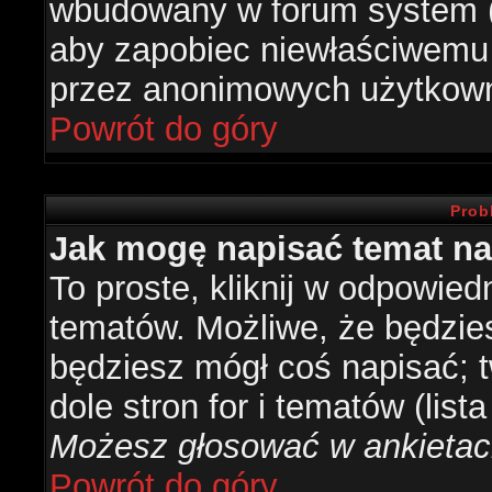
wbudowany w forum system (je
aby zapobiec niewłaściwemu
przez anonimowych użytkow
Powrót do góry
Prob
Jak mogę napisać temat n
To proste, kliknij w odpowied
tematów. Możliwe, że będzie
będziesz mógł coś napisać; 
dole stron for i tematów (list
Możesz głosować w ankietach
Powrót do góry