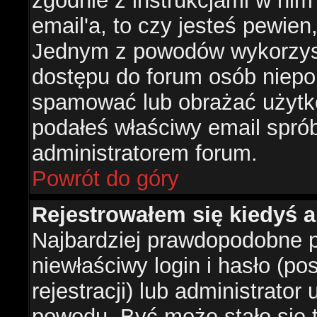
zgodnie z instrukcjami w nim 
email'a, to czy jesteś pewie
Jednym z powodów wykorzysta
dostępu do forum osób niepo
spamować lub obrażać użytko
podałeś właściwy email sprób
administratorem forum.
Powrót do góry
Rejestrowałem się kiedyś a
Najbardziej prawdopodobne p
niewłaściwy login i hasło (po
rejestracji) lub administrator
powodu. Być może stało się t