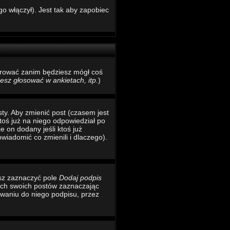
o włączył). Jest tak aby zapobiec
estrować zanim będziesz mógł coś
sz głosować w ankietach, itp.
)
ty. Aby zmienić post (czasem jest
toś już na niego odpowiedział po
e on dodany jeśli ktoś już
wiadomić co zmienili i dlaczego).
esz zaznaczyć pole
Dodaj podpis
ich swoich postów zaznaczając
waniu do niego podpisu, przez