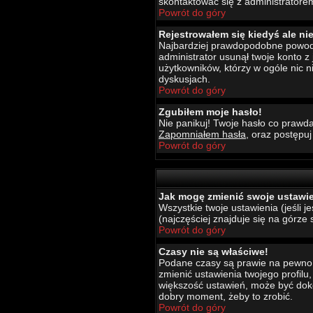
skontaktować się z administratore
Powrót do góry
Rejestrowałem się kiedyś ale ni
Najbardziej prawdopodobne powody t
administrator usunął twoje konto z
użytkowników, którzy w ogóle nic 
dyskusjach.
Powrót do góry
Zgubiłem moje hasło!
Nie panikuj! Twoje hasło co prawda
Zapomniałem hasła
, oraz postępu
Powrót do góry
Jak mogę zmienić swoje ustawi
Wszystkie twoje ustawienia (jeśli 
(najczęściej znajduje się na górze 
Powrót do góry
Czasy nie są właściwe!
Podane czasy są prawie na pewno wł
zmienić ustawienia twojego profilu
większość ustawień, może być dokon
dobry moment, żeby to zrobić.
Powrót do góry