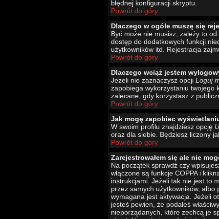
błędnej konfiguracji skryptu.
Powrót do góry
Dlaczego w ogóle muszę się rej
Być może nie musisz, zależy to od 
dostęp do dodatkowych funkcji nied
użytkowników itd. Rejestracja zajm
Powrót do góry
Dlaczego wciąż jestem wylogo
Jeżeli nie zaznaczysz opcji
Loguj 
zapobiega wykorzystaniu twojego 
zalecane, gdy korzystasz z publicz
Powrót do góry
Jak mogę zapobiec wyświetlani
W swoim profilu znajdziesz opcję
U
oraz dla siebie. Będziesz liczony j
Powrót do góry
Zarejestrowałem się ale nie mog
Na początek sprawdź czy wpisujesz
włączone są funkcje COPPA i klikn
instrukcjami. Jeżeli tak nie jest 
przez samych użytkowników, albo p
wymagana jest aktywacja. Jeżeli ot
jesteś pewien, że podałeś właściw
nieporządanych, które zechcą je s