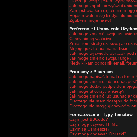
Dlaczego wciąż jestem wylogowy
Jak mogę zapobiec wyświetlaniu mo
Zarejestrowałem się ale nie mogę 
Rejestrowałem się kiedyś ale nie m
Zgubiłem moje hasło!
Preferencje i Ustawienia Użytk
Jak mogę zmienić swoje ustawieni
Czasy nie są właściwe!
Zmieniłem strefę czasową ale czas
Mojego języka nie ma na liście!
Jak mogę wyświetlić obrazek pod
Jak mogę zmienić swoją rangę?
Kiedy klikam odnośnik email, for
Problemy z Pisaniem
Jak mogę napisać temat na forum
Jak mogę zmienić lub usunąć post
Jak mogę dodać podpis do mojego
Jak mogę utworzyć ankietę?
Jak mogę zmienić lub usunąć anki
Dlaczego nie mam dostępu do for
Dlaczego nie mogę głosować w an
Formatowanie i Typy Tematów
Czym jest BBCode?
Czy mogę używać HTML?
Czym są Uśmieszki?
Czy mogę dodawać Obrazki?