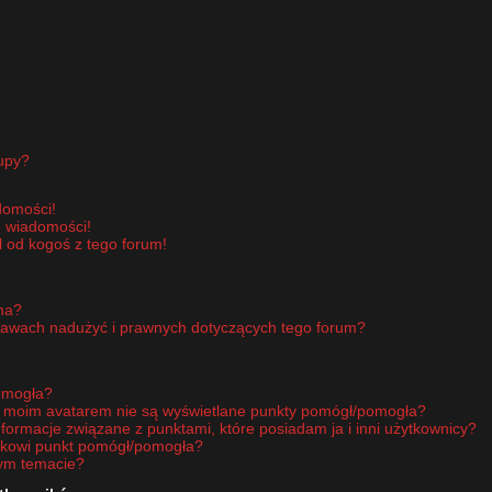
upy?
domości!
e wiadomości!
 od kogoś z tego forum!
pna?
rawach nadużyć i prawnych dotyczących tego forum?
omogła?
d moim avatarem nie są wyświetlane punkty pomógł/pomogła?
nformacje związane z punktami, które posiadam ja i inni użytkownicy?
ikowi punkt pomógł/pomogła?
nym temacie?