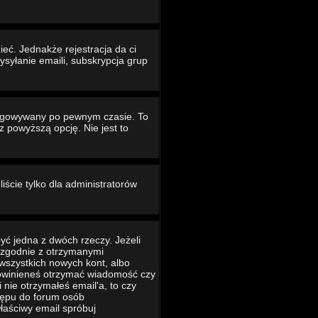
eć. Jednakże rejestracja da ci
ysyłanie emaili, subskrypcja grup
ogowywany po pewnym czasie. To
powyższą opcję. Nie jest to
iście tylko dla administratorów
yć jedna z dwóch rzeczy. Jeżeli
ć zgodnie z otrzymanymi
 wszystkich nowych kont, albo
 powinieneś otrzymać wiadomość czy
 nie otrzymałeś email'a, to czy
tępu do forum osób
łaściwy email spróbuj