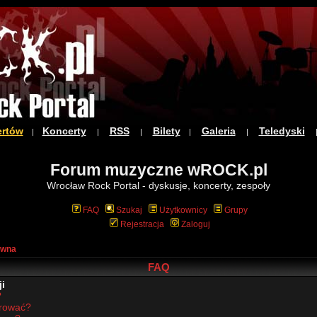
ertów
Koncerty
RSS
Bilety
Galeria
Teledyski
|
|
|
|
|
Forum muzyczne wROCK.pl
Wrocław Rock Portal - dyskusje, koncerty, zespoły
FAQ
Szukaj
Użytkownicy
Grupy
Rejestracja
Zaloguj
ówna
FAQ
i
?
trować?