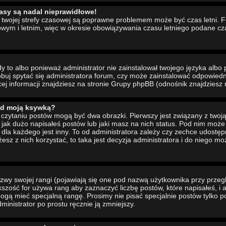
asy są nadal nieprawidłowe!
ia twojej strefy czasowej są poprawne problemem może być czas letni. 
wym i letnim, więc w okresie obowiązywania czasu letniego podane cz
to albo ponieważ administrator nie zainstalował twojego języka albo 
buj spytać się administratora forum, czy może zainstalować odpowiedni 
cej informacji znajdziesz na stronie Grupy phpBB (odnośnik znajdziesz 
od moją ksywką?
czytaniu postów mogą być dwa obrazki. Pierwszy jest związany z twoj
jak dużo napisałeś postów lub jaki masz na nich status. Pod nim moż
dla każdego jest inny. To od administratora zależy czy zechce udostępni
żesz z nich korzystać, to taka jest decyzja administratora i do niego m
wy swojej rangi (pojawiają się one pod nazwą użytkownika przy przeg
ększość for używa rang aby zaznaczyć liczbę postów, które napisałeś, i
ogą mieć specjalną rangę. Prosimy nie pisać specjalnie postów tylko p
inistrator po prostu ręcznie ją zmniejszy.