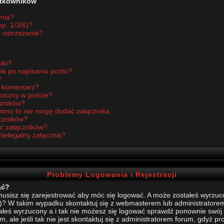
żytkowników
enia?
p. 1/3/6)?
i ostrzeżenie?
iki?
ik po napisaniu postu?
?
ć komentarz?
idoczny w poście?
czników?
imo to nie mogę dodać załącznika.
czników?
ć załączników?
nielegalny załącznik?
Problemy Logowania i Rejestracji
ać?
sisz się zarejestrować aby móc się logować. A może zostałeś wyrzucony
)? W takim wypadku skontaktuj się z webmasterem lub administratore
stałeś wyrzucony a i tak nie możesz się logować sprawdź ponownie swój l
, ale jeśli tak nie jest skontaktuj się z administratorem forum, gdyż p