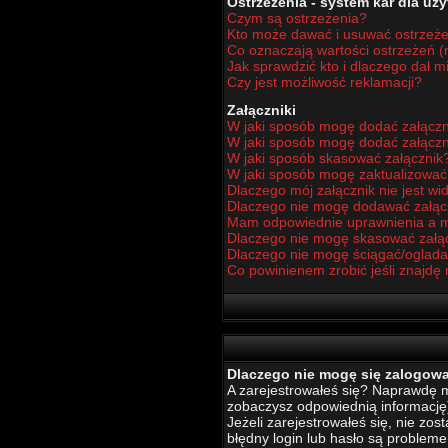
Ostrzeżenia - system kar dla u
Czym są ostrzeżenia?
Kto może dawać i usuwać ostrzeż
Co oznaczają wartości ostrzeżeń (n
Jak sprawdzić kto i dlaczego dał m
Czy jest możliwość reklamacji?
Załączniki
W jaki sposób mogę dodać załączn
W jaki sposób mogę dodać załączn
W jaki sposób skasować załącznik
W jaki sposób mogę zaktualizowa
Dlaczego mój załącznik nie jest w
Dlaczego nie mogę dodawać załą
Mam odpowiednie uprawnienia a m
Dlaczego nie mogę skasować załą
Dlaczego nie mogę ściągać/oglada
Co powinienem zrobić jeśli znajdę 
Dlaczego nie mogę się zalogow
A zarejestrowałeś się? Naprawdę mu
zobaczysz odpowiednią informację
Jeżeli zarejestrowałeś się, nie zo
błędny login lub hasło są problemem