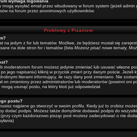
forum wymaga logowania
y mogą wysyłać email przez wbudowany w forum system (jeżeli admin g
esów na forum przez anonimowych użytkowników.
Problemy z Pisaniem
um?
mat na jedym z for lub tematów. Możliwe, że będziesz musiał się zarej
sane na dole stron for i tematów (lista
Możesz pisać nowe tematy, Może
ost?
 lub moderatorem forum możesz jedynie zmieniać lub usuwać własne pos
 po jego napisaniu) kliknij w przycisk
zmień
przy danym poście. Jeżeli k
drobnymi literami informujący, ile razy dany post zmieniano. Nie zostani
stał on zmieniony przez administratorów lub moderatorów (powinni oni po
e mogą usunąć postu, na który ktoś już odpowiedział.
ego postu?
sisz najpierw go stworzyć w swoim profilu. Kiedy już to zrobisz moż
 aby dodać podpis. Możesz także domyślnie dodawać podpis do wszystk
u (przy czym każdorazowo pisząc post możesz zadecydować o nie doda
yłania)