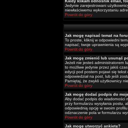
Kiedy klikam odnośnik email, 
Jedynie zarejestrowani użytkownic
niewłaściwemu wykorzystaniu adr
Powrót do góry
Jak mogę napisać temat na for
To proste, kliknij w odpowiedni te
napisać; twoje uprawnienia są wypi
Powrót do góry
Jak mogę zmienić lub usunąć p
Jeżeli nie jesteś administratorem
to możliwe jedynie przez jakiś czas
edycji pod postem pojawi się tekst 
odpowiedział na post, lub jeśli zo
Pamiętaj, że zwykli użytkownicy ni
Powrót do góry
Jak mogę dodać podpis do moj
Aby dodać podpis do wiadomości mu
przy formularzu wysyłania postu,
odpowiednią opcję w swoim profil
odznaczenie pola w formularzu wys
Powrót do góry
Jak mogę utworzyć ankietę?