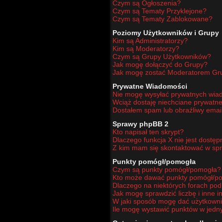
Czym są Ogłoszenia?
Czym są Tematy Przyklejone?
Czym są Tematy Zablokowane?
Poziomy Użytkowników i Grupy
Kim są Administratorzy?
Kim są Moderatorzy?
Czym są Grupy Użytkowników?
Jak mogę dołączyć do Grupy?
Jak mogę zostać Moderatorem Gr
Prywatne Wiadomości
Nie mogę wysyłać prywatnych wia
Wciąż dostaję niechciane prywatn
Dostałem spam lub obraźliwy email
Sprawy phpBB 2
Kto napisał ten skrypt?
Dlaczego funkcja X nie jest dostę
Z kim mam się skontaktować w sp
Punkty pomógł/pomogła
Czym są punkty pomógł/pomogła?
Kto może dawać punkty pomógł/p
Dlaczego na niektórych forach po
Jak mogę sprawdzić liczbę i inne i
W jaki sposób mogę dać użytkown
Ile mogę wystawić punktów w jed