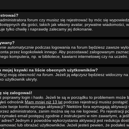
estrować?
administratora forum czy musisz się rejestrować by móc się wypowiedzi
ostępnych dla gości, takich jak własny avatar, prywatne wiadomości, w
uje tylko chwilę i naprawdę zalecamy jej dokonanie.
wywany?
mnie automatycznie
podczas logowania na forum będziesz zawsze wyl
konta przez kogokolwiek innego. Aby pozostawać zalogowanym zaznacz 
nego komputera, np. w bibliotece, kawiarni internetowej czy na uczelni.
u mojej ksywki na liście obecnych użytkowników?
kryj moją obecność na forum
. Jeżeli ją
włączysz
będziesz widoczny na l
ako użytkownik ukryty.
ę się zalogować!
 poprawny login i hasło. Jeżeli te są w porządku to problemem może b
ąłeś odnośnik
Mam mniej niż 13 lat
podczas rejestracji musisz postąpi
to może twoje konto wymaga aktywacji? Niektóre fora wymagają aktywacji
rzez administratora, zanim można się na nie logować. Po rejestracji
rzymałeś email postępuj zgodnie z instrukcjami w nim zawartymi, a jeśli
y adres? Jednym z powodów wykorzystania aktywacji jest redukcja dos
pamować lub obrażać użytkowników. Jeżeli jesteś pewien, że podałeś w