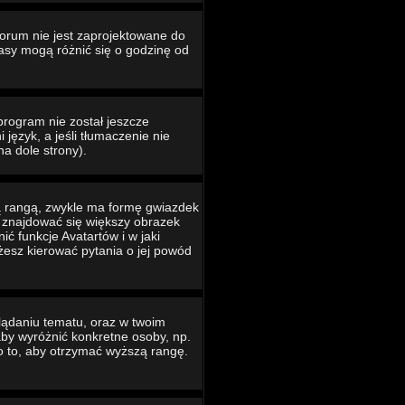
Forum nie jest zaprojektowane do
asy mogą różnić się o godzinę od
program nie został jeszcze
język, a jeśli tłumaczenie nie
na dole strony).
ą rangą, zwykle ma formę gwiazdek
e znajdować się większy obrazek
ć funkcje Avatartów i w jaki
ożesz kierować pytania o jej powód
lądaniu tematu, oraz w twoim
 aby wyróżnić konkretne osoby, np.
o to, aby otrzymać wyższą rangę.