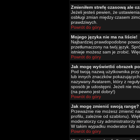
Zmieniłem strefę czasową ale cz
Jeżeli jesteś pewien, że ustawien
osbługi zmian między czasem zimo
prawdziwych.
Powrót do góry
Mojego języka nie ma na liście!
Najbardziej prawdopodobne powody 
przetłumaczony na twój język. Spró
istnieje możesz sam je zrobić. Wię
Powrót do góry
Jak mogę wyświetlić obrazek p
Pod twoją nazwą użytkownika przy 
lub innych znaczków pokazujących 
nazywany Avatarem, który z reguły 
sposób je udostępni. Jeżeli nie mo
(na pewno jest dobry!)
Powrót do góry
Jak mogę zmienić swoją rangę?
Przeważnie nie możesz zmienić naz
profilu, zależnie od szablonu). Wi
moderatorzy czy administratorzy m
W takim wypadku moderator lub adm
Powrót do góry