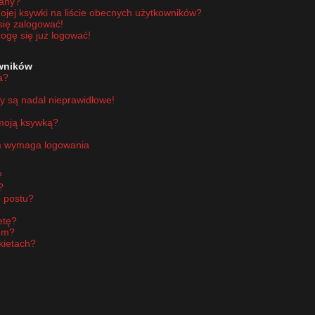
wany?
jej ksywki na liście obecnych użytkowników?
się zalogować!
ogę się już logować!
owników
a?
y są nadal nieprawidłowe!
 moją ksywką?
um wymaga logowania
?
?
 postu?
etę?
um?
kietach?