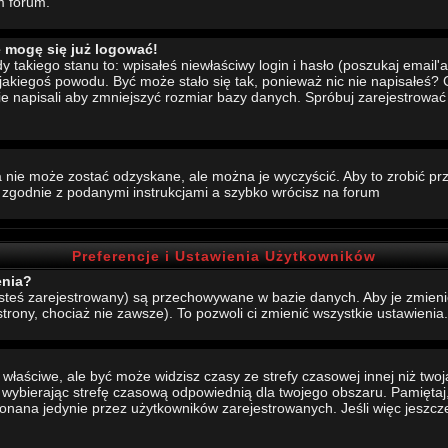
m forum.
e mogę się już logować!
akiego stanu to: wpisałeś niewłaściwy login i hasło (poszukaj email'a, 
 jakiegoś powodu. Być może stało się tak, ponieważ nic nie napisałeś?
nie napisali aby zmniejszyć rozmiar bazy danych. Spróbuj zarejestrowa
 nie może zostać odzyskane, ale można je wyczyścić. Aby to zrobić prze
j zgodnie z podanymi instrukcjami a szybko wrócisz na forum
Preferencje i Ustawienia Użytkowników
enia?
jesteś zarejestrowany) są przechowywane w bazie danych. Aby je zmieni
strony, chociaż nie zawsze). To pozwoli ci zmienić wszystkie ustawienia.
aściwe, ale być może widzisz czasy ze strefy czasowej innej niż twoja.
, wybierając strefę czasową odpowiednią dla twojego obszaru. Pamiętaj,
ana jedynie przez użytkowników zarejestrowanych. Jeśli więc jeszcze s