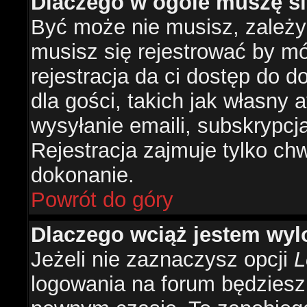
Dlaczego w ogóle muszę si
Być może nie musisz, zależy 
musisz się rejestrować by m
rejestracja da ci dostęp do 
dla gości, takich jak własny 
wysyłanie emaili, subskrypcj
Rejestracja zajmuje tylko ch
dokonanie.
Powrót do góry
Dlaczego wciąż jestem w
Jeżeli nie zaznaczysz opcji
L
logowania na forum będzies