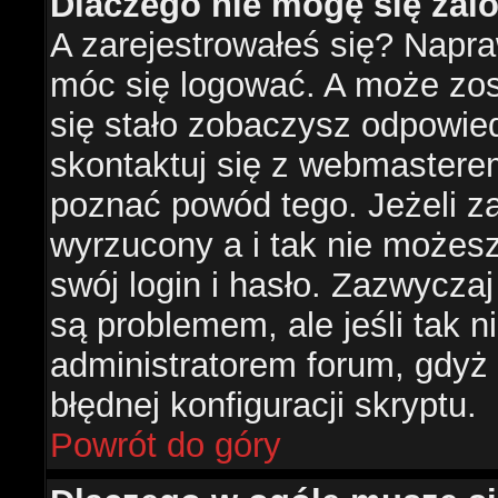
Dlaczego nie mogę się za
A zarejestrowałeś się? Napr
móc się logować. A może zost
się stało zobaczysz odpowie
skontaktuj się z webmastere
poznać powód tego. Jeżeli za
wyrzucony a i tak nie możes
swój login i hasło. Zazwyczaj
są problemem, ale jeśli tak ni
administratorem forum, gdyż
błędnej konfiguracji skryptu.
Powrót do góry