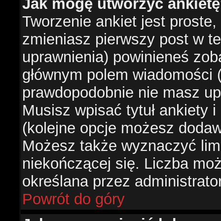
Jak mogę utworzyć ankiet
Tworzenie ankiet jest proste,
zmieniasz pierwszy post w te
uprawnienia) powinieneś zob
głównym polem wiadomości (je
prawdopodobnie nie masz upr
Musisz wpisać tytuł ankiety 
(kolejne opcje możesz doda
Możesz także wyznaczyć limi
niekończącej się. Liczba możl
określana przez administrato
Powrót do góry