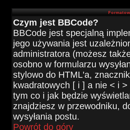
Formatow
Czym jest BBCode?
BBCode jest specjalną impl
jego używania jest uzależni
administratora (możesz takż
osobno w formularzu wysyła
stylowo do HTML'a, znacznik
kwadratowych [ i ] a nie < i 
tym co i jak będzie wyświetl
znajdziesz w przewodniku, do
wysyłania postu.
Powrót do góry