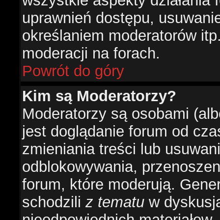
wszystkie aspekty działania 
uprawnień dostępu, usuwani
określaniem moderatorów itp
moderacji na forach.
Powrót do góry
Kim są Moderatorzy?
Moderatorzy są osobami (alb
jest doglądanie forum od cz
zmieniania treści lub usuwan
odblokowywania, przenoszeni
forum, które moderują. Gener
schodzili
z tematu
w dyskusja
nieodpowiednich materiałow.