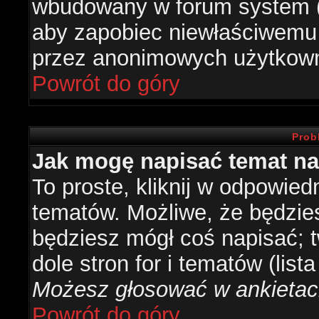
wbudowany w forum system (je
aby zapobiec niewłaściwemu
przez anonimowych użytkow
Powrót do góry
Prob
Jak mogę napisać temat n
To proste, kliknij w odpowied
tematów. Możliwe, że będzie
będziesz mógł coś napisać; 
dole stron for i tematów (list
Możesz głosować w ankietach
Powrót do góry