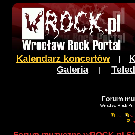
Kalendarz koncertów
K
|
Galeria
Teled
|
Forum mu
Wrocław Rock Port
FAQ
Szu
Re