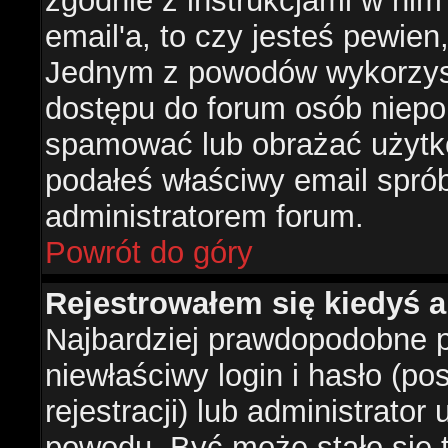
zgodnie z instrukcjami w nim 
email'a, to czy jesteś pewie
Jednym z powodów wykorzysta
dostępu do forum osób niepo
spamować lub obrażać użytko
podałeś właściwy email sprób
administratorem forum.
Powrót do góry
Rejestrowałem się kiedyś a
Najbardziej prawdopodobne p
niewłaściwy login i hasło (po
rejestracji) lub administrator
powodu. Być może stało się t