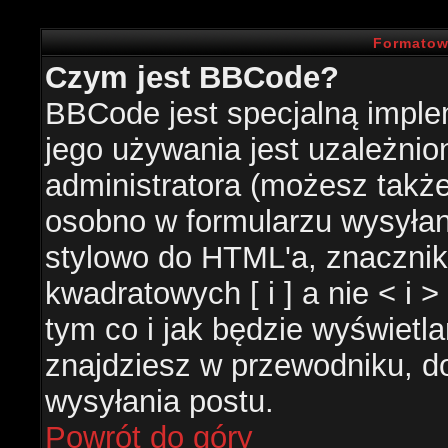
Formatow
Czym jest BBCode?
BBCode jest specjalną impl
jego używania jest uzależni
administratora (możesz takż
osobno w formularzu wysyła
stylowo do HTML'a, znacznik
kwadratowych [ i ] a nie < i 
tym co i jak będzie wyświetl
znajdziesz w przewodniku, do
wysyłania postu.
Powrót do góry