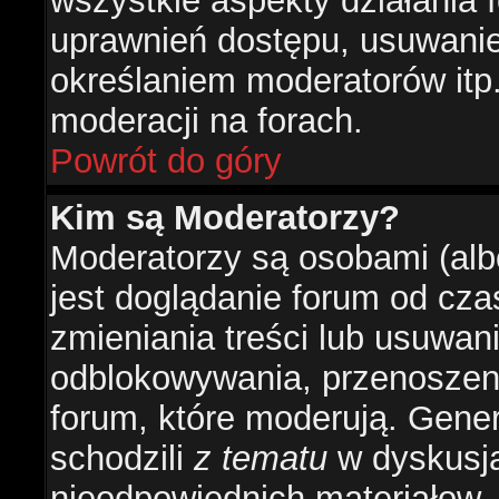
wszystkie aspekty działania 
uprawnień dostępu, usuwani
określaniem moderatorów itp
moderacji na forach.
Powrót do góry
Kim są Moderatorzy?
Moderatorzy są osobami (alb
jest doglądanie forum od cz
zmieniania treści lub usuwan
odblokowywania, przenoszeni
forum, które moderują. Gener
schodzili
z tematu
w dyskusja
nieodpowiednich materiałow.