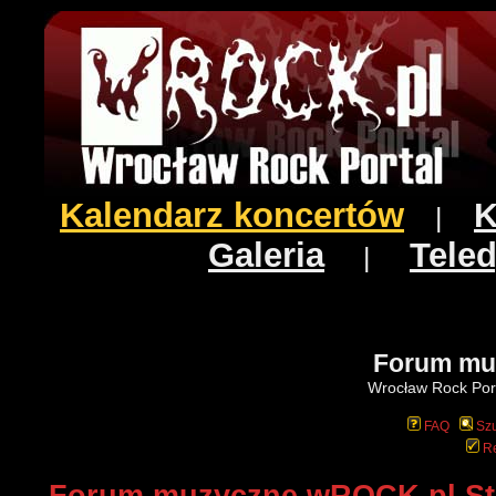
Kalendarz koncertów
K
|
Galeria
Teled
|
Forum mu
Wrocław Rock Port
FAQ
Szu
Re