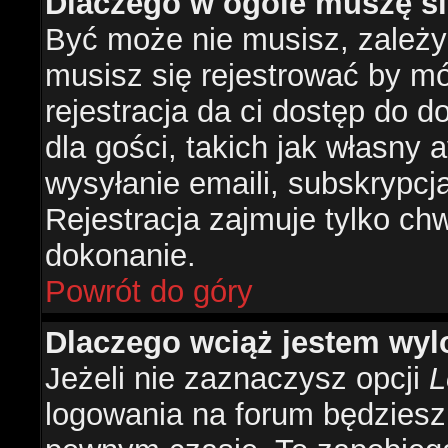
Dlaczego w ogóle muszę si
Być może nie musisz, zależy 
musisz się rejestrować by m
rejestracja da ci dostęp do 
dla gości, takich jak własny 
wysyłanie emaili, subskrypcj
Rejestracja zajmuje tylko ch
dokonanie.
Powrót do góry
Dlaczego wciąż jestem w
Jeżeli nie zaznaczysz opcji
L
logowania na forum będzies