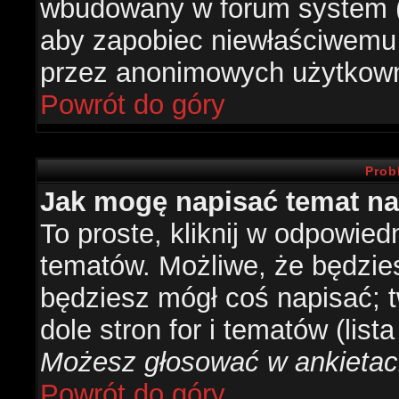
wbudowany w forum system (je
aby zapobiec niewłaściwemu
przez anonimowych użytkow
Powrót do góry
Prob
Jak mogę napisać temat n
To proste, kliknij w odpowied
tematów. Możliwe, że będzie
będziesz mógł coś napisać; 
dole stron for i tematów (list
Możesz głosować w ankietach
Powrót do góry