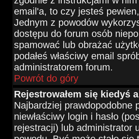
zgodnie z instrukcjami w nim 
email'a, to czy jesteś pewie
Jednym z powodów wykorzysta
dostępu do forum osób niepo
spamować lub obrażać użytko
podałeś właściwy email sprób
administratorem forum.
Powrót do góry
Rejestrowałem się kiedyś a
Najbardziej prawdopodobne p
niewłaściwy login i hasło (po
rejestracji) lub administrator
powodu. Być może stało się t