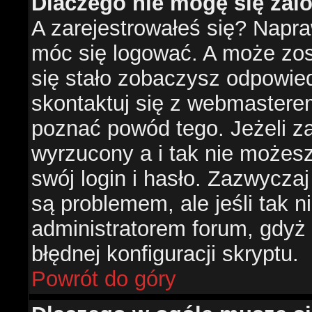
Dlaczego nie mogę się za
A zarejestrowałeś się? Napr
móc się logować. A może zost
się stało zobaczysz odpowie
skontaktuj się z webmastere
poznać powód tego. Jeżeli za
wyrzucony a i tak nie możes
swój login i hasło. Zazwyczaj
są problemem, ale jeśli tak ni
administratorem forum, gdyż
błędnej konfiguracji skryptu.
Powrót do góry