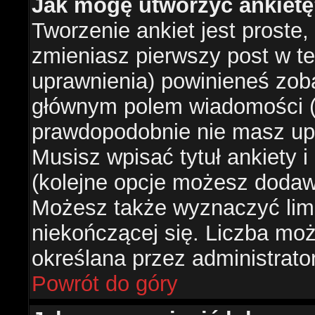
Jak mogę utworzyć ankiet
Tworzenie ankiet jest proste,
zmieniasz pierwszy post w te
uprawnienia) powinieneś zob
głównym polem wiadomości (je
prawdopodobnie nie masz upr
Musisz wpisać tytuł ankiety 
(kolejne opcje możesz doda
Możesz także wyznaczyć limi
niekończącej się. Liczba możl
określana przez administrato
Powrót do góry