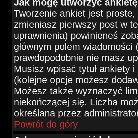
Jak mogę utworzyć ankiet
Tworzenie ankiet jest proste,
zmieniasz pierwszy post w te
uprawnienia) powinieneś zob
głównym polem wiadomości (je
prawdopodobnie nie masz upr
Musisz wpisać tytuł ankiety 
(kolejne opcje możesz doda
Możesz także wyznaczyć limi
niekończącej się. Liczba możl
określana przez administrato
Powrót do góry