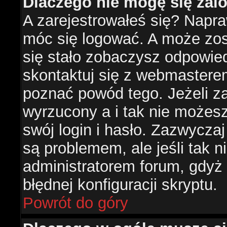
Dlaczego nie mogę się za
A zarejestrowałeś się? Napr
móc się logować. A może zost
się stało zobaczysz odpowie
skontaktuj się z webmastere
poznać powód tego. Jeżeli za
wyrzucony a i tak nie możes
swój login i hasło. Zazwyczaj
są problemem, ale jeśli tak ni
administratorem forum, gdyż
błędnej konfiguracji skryptu.
Powrót do góry