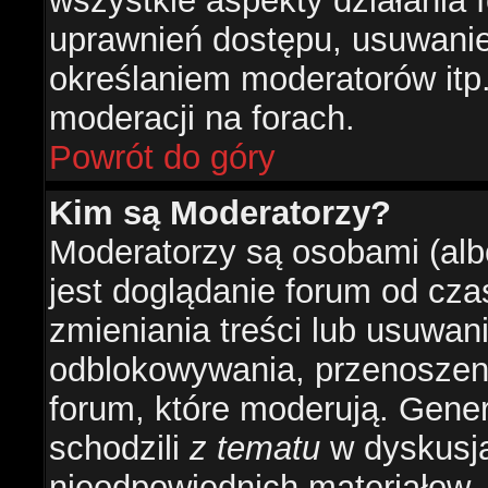
wszystkie aspekty działania 
uprawnień dostępu, usuwani
określaniem moderatorów itp
moderacji na forach.
Powrót do góry
Kim są Moderatorzy?
Moderatorzy są osobami (alb
jest doglądanie forum od cz
zmieniania treści lub usuwan
odblokowywania, przenoszeni
forum, które moderują. Gener
schodzili
z tematu
w dyskusja
nieodpowiednich materiałow.