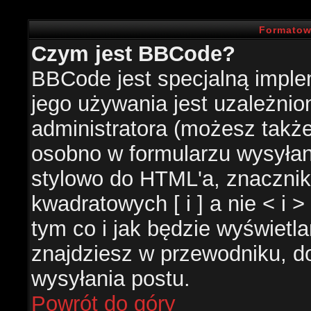
Formatow
Czym jest BBCode?
BBCode jest specjalną impl
jego używania jest uzależni
administratora (możesz takż
osobno w formularzu wysyła
stylowo do HTML'a, znacznik
kwadratowych [ i ] a nie < i 
tym co i jak będzie wyświetl
znajdziesz w przewodniku, do
wysyłania postu.
Powrót do góry