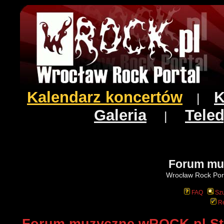
Kalendarz koncertów
K
|
Galeria
Teled
|
Forum mu
Wrocław Rock Port
FAQ
Szu
Re