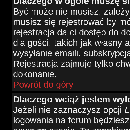
Dlaczego w ogóle muszę si
Być może nie musisz, zależy 
musisz się rejestrować by m
rejestracja da ci dostęp do 
dla gości, takich jak własny 
wysyłanie emaili, subskrypcj
Rejestracja zajmuje tylko ch
dokonanie.
Powrót do góry
Dlaczego wciąż jestem w
Jeżeli nie zaznaczysz opcji
L
logowania na forum będzies