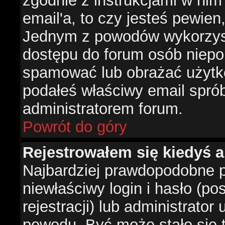
zgodnie z instrukcjami w nim 
email'a, to czy jesteś pewie
Jednym z powodów wykorzysta
dostępu do forum osób niepo
spamować lub obrażać użytko
podałeś właściwy email sprób
administratorem forum.
Powrót do góry
Rejestrowałem się kiedyś a
Najbardziej prawdopodobne p
niewłaściwy login i hasło (po
rejestracji) lub administrator
powodu. Być może stało się t