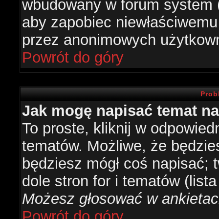
wbudowany w forum system (je
aby zapobiec niewłaściwemu
przez anonimowych użytkow
Powrót do góry
Prob
Jak mogę napisać temat n
To proste, kliknij w odpowied
tematów. Możliwe, że będzie
będziesz mógł coś napisać; 
dole stron for i tematów (list
Możesz głosować w ankietach
Powrót do góry