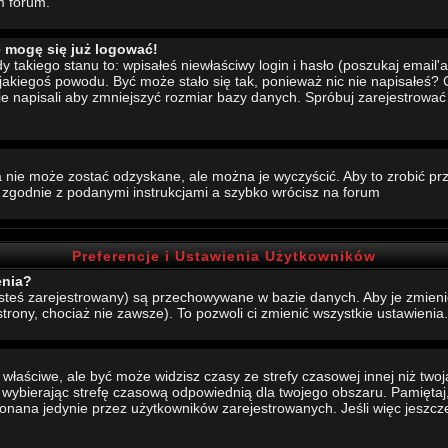
m forum.
e mogę się już logować!
akiego stanu to: wpisałeś niewłaściwy login i hasło (poszukaj email'a, 
 jakiegoś powodu. Być może stało się tak, ponieważ nic nie napisałeś?
nie napisali aby zmniejszyć rozmiar bazy danych. Spróbuj zarejestrowa
 nie może zostać odzyskane, ale można je wyczyścić. Aby to zrobić prze
j zgodnie z podanymi instrukcjami a szybko wrócisz na forum
Preferencje i Ustawienia Użytkowników
enia?
jesteś zarejestrowany) są przechowywane w bazie danych. Aby je zmieni
strony, chociaż nie zawsze). To pozwoli ci zmienić wszystkie ustawienia.
aściwe, ale być może widzisz czasy ze strefy czasowej innej niż twoja.
, wybierając strefę czasową odpowiednią dla twojego obszaru. Pamiętaj,
ana jedynie przez użytkowników zarejestrowanych. Jeśli więc jeszcze s