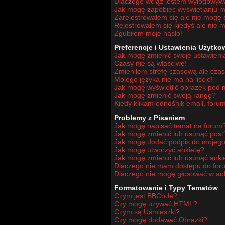
Dlaczego wciąż jestem wylogowy
Jak mogę zapobiec wyświetlaniu mo
Zarejestrowałem się ale nie mogę 
Rejestrowałem się kiedyś ale nie m
Zgubiłem moje hasło!
Preferencje i Ustawienia Użytk
Jak mogę zmienić swoje ustawieni
Czasy nie są właściwe!
Zmieniłem strefę czasową ale czas
Mojego języka nie ma na liście!
Jak mogę wyświetlić obrazek pod
Jak mogę zmienić swoją rangę?
Kiedy klikam odnośnik email, for
Problemy z Pisaniem
Jak mogę napisać temat na forum
Jak mogę zmienić lub usunąć post
Jak mogę dodać podpis do mojego
Jak mogę utworzyć ankietę?
Jak mogę zmienić lub usunąć anki
Dlaczego nie mam dostępu do for
Dlaczego nie mogę głosować w an
Formatowanie i Typy Tematów
Czym jest BBCode?
Czy mogę używać HTML?
Czym są Uśmieszki?
Czy mogę dodawać Obrazki?