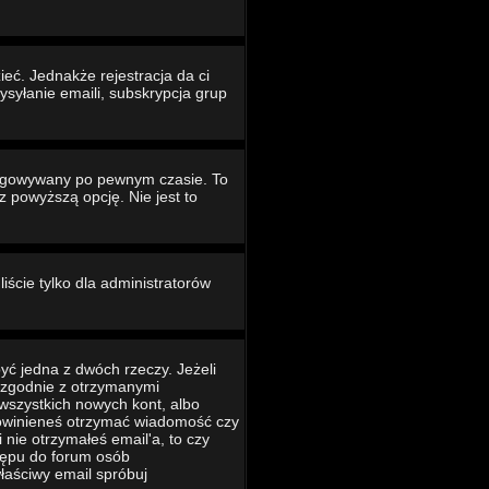
eć. Jednakże rejestracja da ci
ysyłanie emaili, subskrypcja grup
ogowywany po pewnym czasie. To
powyższą opcję. Nie jest to
iście tylko dla administratorów
yć jedna z dwóch rzeczy. Jeżeli
ć zgodnie z otrzymanymi
 wszystkich nowych kont, albo
 powinieneś otrzymać wiadomość czy
 nie otrzymałeś email'a, to czy
tępu do forum osób
łaściwy email spróbuj