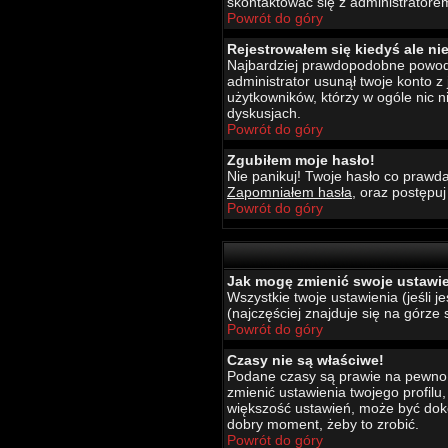
skontaktować się z administratore
Powrót do góry
Rejestrowałem się kiedyś ale ni
Najbardziej prawdopodobne powody t
administrator usunął twoje konto z
użytkowników, którzy w ogóle nic 
dyskusjach.
Powrót do góry
Zgubiłem moje hasło!
Nie panikuj! Twoje hasło co prawda
Zapomniałem hasła
, oraz postępu
Powrót do góry
Jak mogę zmienić swoje ustawi
Wszystkie twoje ustawienia (jeśli 
(najczęściej znajduje się na górze 
Powrót do góry
Czasy nie są właściwe!
Podane czasy są prawie na pewno wł
zmienić ustawienia twojego profilu
większość ustawień, może być dokon
dobry moment, żeby to zrobić.
Powrót do góry