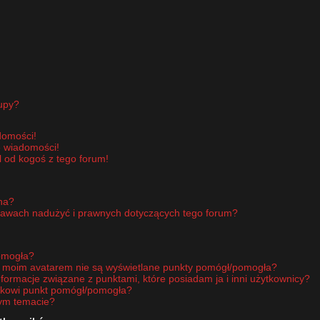
upy?
domości!
e wiadomości!
 od kogoś z tego forum!
pna?
rawach nadużyć i prawnych dotyczących tego forum?
omogła?
d moim avatarem nie są wyświetlane punkty pomógł/pomogła?
nformacje związane z punktami, które posiadam ja i inni użytkownicy?
ikowi punkt pomógł/pomogła?
nym temacie?