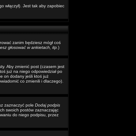
o włączył). Jest tak aby zapobiec
estrować zanim będziesz mógł coś
sz głosować w ankietach, itp.
)
ty. Aby zmienić post (czasem jest
toś już na niego odpowiedział po
e on dodany jeśli ktoś już
wiadomić co zmienili i dlaczego).
esz zaznaczyć pole
Dodaj podpis
ich swoich postów zaznaczając
waniu do niego podpisu, przez