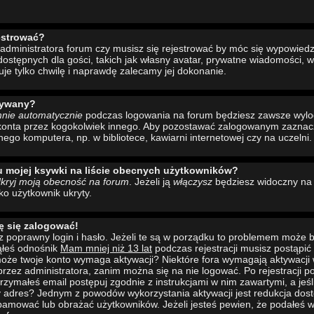
estrować?
administratora forum czy musisz się rejestrować by móc się wypowiedzi
ostępnych dla gości, takich jak własny avatar, prywatne wiadomości, w
uje tylko chwilę i naprawdę zalecamy jej dokonanie.
wywany?
mnie automatycznie
podczas logowania na forum będziesz zawsze wyl
konta przez kogokolwiek innego. Aby pozostawać zalogowanym zaznacz 
nego komputera, np. w bibliotece, kawiarni internetowej czy na uczelni.
u mojej ksywki na liście obecnych użytkowników?
kryj moją obecność na forum
. Jeżeli ją
włączysz
będziesz widoczny na l
ako użytkownik ukryty.
ę się zalogować!
 poprawny login i hasło. Jeżeli te są w porządku to problemem może b
ąłeś odnośnik
Mam mniej niż 13 lat
podczas rejestracji musisz postąpi
to może twoje konto wymaga aktywacji? Niektóre fora wymagają aktywacji
rzez administratora, zanim można się na nie logować. Po rejestracji
rzymałeś email postępuj zgodnie z instrukcjami w nim zawartymi, a jeśli
y adres? Jednym z powodów wykorzystania aktywacji jest redukcja dos
pamować lub obrażać użytkowników. Jeżeli jesteś pewien, że podałeś w