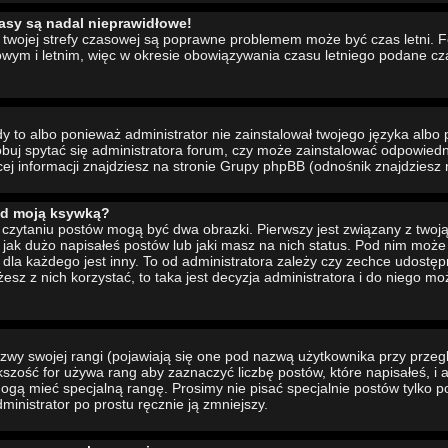
asy są nadal nieprawidłowe!
ia twojej strefy czasowej są poprawne problemem może być czas letni. 
wym i letnim, więc w okresie obowiązywania czasu letniego podane cz
to albo ponieważ administrator nie zainstalował twojego języka albo 
buj spytać się administratora forum, czy może zainstalować odpowiedni 
cej informacji znajdziesz na stronie Grupy phpBB (odnośnik znajdziesz 
od moją ksywką?
czytaniu postów mogą być dwa obrazki. Pierwszy jest związany z twoj
jak dużo napisałeś postów lub jaki masz na nich status. Pod nim moż
dla każdego jest inny. To od administratora zależy czy zechce udostępni
żesz z nich korzystać, to taka jest decyzja administratora i do niego m
wy swojej rangi (pojawiają się one pod nazwą użytkownika przy przeg
ększość for używa rang aby zaznaczyć liczbę postów, które napisałeś, i
ogą mieć specjalną rangę. Prosimy nie pisać specjalnie postów tylko p
inistrator po prostu ręcznie ją zmniejszy.