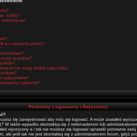
żytkowników
enia?
p. 1/3/6)?
i ostrzeżenie?
iki?
ik po napisaniu postu?
?
ć komentarz?
idoczny w poście?
czników?
imo to nie mogę dodać załącznika.
czników?
ć załączników?
nielegalny załącznik?
Problemy Logowania i Rejestracji
ać?
sisz się zarejestrować aby móc się logować. A może zostałeś wyrzucony
)? W takim wypadku skontaktuj się z webmasterem lub administratore
stałeś wyrzucony a i tak nie możesz się logować sprawdź ponownie swój l
, ale jeśli tak nie jest skontaktuj się z administratorem forum, gdyż p