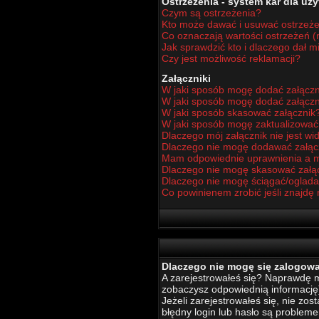
Ostrzeżenia - system kar dla u
Czym są ostrzeżenia?
Kto może dawać i usuwać ostrzeż
Co oznaczają wartości ostrzeżeń (n
Jak sprawdzić kto i dlaczego dał m
Czy jest możliwość reklamacji?
Załączniki
W jaki sposób mogę dodać załączn
W jaki sposób mogę dodać załączn
W jaki sposób skasować załącznik
W jaki sposób mogę zaktualizowa
Dlaczego mój załącznik nie jest w
Dlaczego nie mogę dodawać załą
Mam odpowiednie uprawnienia a m
Dlaczego nie mogę skasować załą
Dlaczego nie mogę ściągać/oglada
Co powinienem zrobić jeśli znajdę 
Dlaczego nie mogę się zalogow
A zarejestrowałeś się? Naprawdę mu
zobaczysz odpowiednią informację
Jeżeli zarejestrowałeś się, nie zo
błędny login lub hasło są problemem