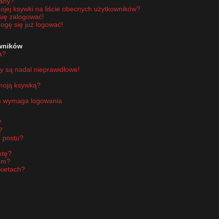
wany?
jej ksywki na liście obecnych użytkowników?
się zalogować!
ogę się już logować!
owników
a?
y są nadal nieprawidłowe!
 moją ksywką?
um wymaga logowania
?
?
 postu?
etę?
um?
kietach?