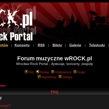
ertów
Koncerty
RSS
Bilety
Galeria
Teledyski
|
|
|
|
|
Forum muzyczne wROCK.pl
Wrocław Rock Portal - dyskusje, koncerty, zespoły
FAQ
Szukaj
Użytkownicy
Grupy
Rejestracja
Zaloguj
ówna
FAQ
i
?
trować?