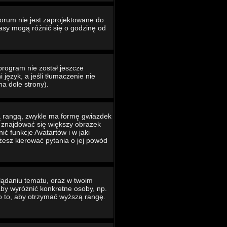
Forum nie jest zaprojektowane do
asy mogą różnić się o godzinę od
program nie został jeszcze
język, a jeśli tłumaczenie nie
na dole strony).
ą rangą, zwykle ma formę gwiazdek
e znajdować się większy obrazek
ć funkcje Avatartów i w jaki
ożesz kierować pytania o jej powód
lądaniu tematu, oraz w twoim
 aby wyróżnić konkretne osoby, np.
o to, aby otrzymać wyższą rangę.