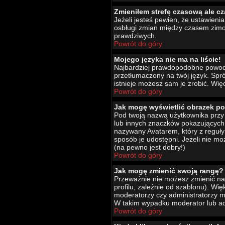
Zmieniłem strefę czasową ale cz
Jeżeli jesteś pewien, że ustawien
osbługi zmian między czasem zimo
prawdziwych.
Powrót do góry
Mojego języka nie ma na liście!
Najbardziej prawdopodobne powody 
przetłumaczony na twój język. Spró
istnieje możesz sam je zrobić. Wię
Powrót do góry
Jak mogę wyświetlić obrazek p
Pod twoją nazwą użytkownika przy 
lub innych znaczków pokazujących 
nazywany Avatarem, który z reguły 
sposób je udostępni. Jeżeli nie mo
(na pewno jest dobry!)
Powrót do góry
Jak mogę zmienić swoją rangę?
Przeważnie nie możesz zmienić naz
profilu, zależnie od szablonu). Wi
moderatorzy czy administratorzy m
W takim wypadku moderator lub adm
Powrót do góry