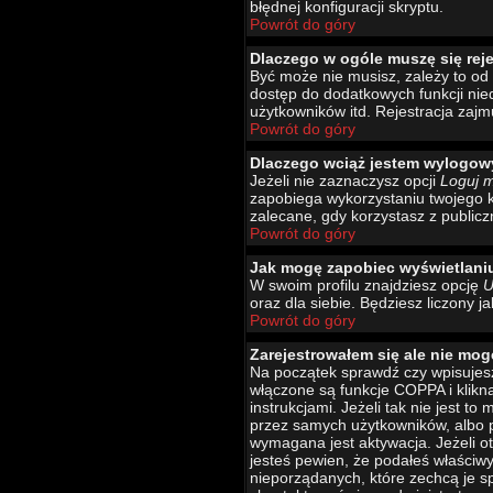
błędnej konfiguracji skryptu.
Powrót do góry
Dlaczego w ogóle muszę się rej
Być może nie musisz, zależy to od 
dostęp do dodatkowych funkcji nied
użytkowników itd. Rejestracja zajm
Powrót do góry
Dlaczego wciąż jestem wylogo
Jeżeli nie zaznaczysz opcji
Loguj 
zapobiega wykorzystaniu twojego 
zalecane, gdy korzystasz z publicz
Powrót do góry
Jak mogę zapobiec wyświetlani
W swoim profilu znajdziesz opcję
U
oraz dla siebie. Będziesz liczony j
Powrót do góry
Zarejestrowałem się ale nie mog
Na początek sprawdź czy wpisujesz
włączone są funkcje COPPA i klikn
instrukcjami. Jeżeli tak nie jest 
przez samych użytkowników, albo p
wymagana jest aktywacja. Jeżeli ot
jesteś pewien, że podałeś właściw
nieporządanych, które zechcą je s