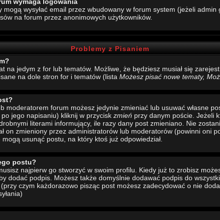
forum wymaga logowania
y mogą wysyłać email przez wbudowany w forum system (jeżeli admin g
esów na forum przez anonimowych użytkowników.
Problemy z Pisaniem
um?
mat na jedym z for lub tematów. Możliwe, że będziesz musiał się zarej
sane na dole stron for i tematów (lista
Możesz pisać nowe tematy, Może
ost?
 lub moderatorem forum możesz jedynie zmieniać lub usuwać własne pos
 po jego napisaniu) kliknij w przycisk
zmień
przy danym poście. Jeżeli k
drobnymi literami informujący, ile razy dany post zmieniano. Nie zostani
stał on zmieniony przez administratorów lub moderatorów (powinni oni po
e mogą usunąć postu, na który ktoś już odpowiedział.
ego postu?
sisz najpierw go stworzyć w swoim profilu. Kiedy już to zrobisz moż
 aby dodać podpis. Możesz także domyślnie dodawać podpis do wszystk
u (przy czym każdorazowo pisząc post możesz zadecydować o nie doda
yłania)