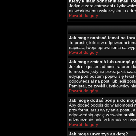
Kiedy klikam odnośnik email, 
Jedynie zarejestrowani użytkownic
niewłaściwemu wykorzystaniu adr
Powrót do góry
Jak mogę napisać temat na for
To proste, kliknij w odpowiedni te
napisać; twoje uprawnienia są wypi
Powrót do góry
Jak mogę zmienić lub usunąć p
Jeżeli nie jesteś administratorem
to możliwe jedynie przez jakiś czas
edycji pod postem pojawi się tekst 
odpowiedział na post, lub jeśli zo
Pamiętaj, że zwykli użytkownicy ni
Powrót do góry
Jak mogę dodać podpis do moj
Aby dodać podpis do wiadomości mu
przy formularzu wysyłania postu,
odpowiednią opcję w swoim profil
odznaczenie pola w formularzu wys
Powrót do góry
Jak mogę utworzyć ankietę?