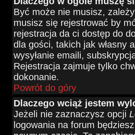
Dlaczego w ogóle muszę si
Być może nie musisz, zależy 
musisz się rejestrować by m
rejestracja da ci dostęp do 
dla gości, takich jak własny 
wysyłanie emaili, subskrypcj
Rejestracja zajmuje tylko ch
dokonanie.
Powrót do góry
Dlaczego wciąż jestem w
Jeżeli nie zaznaczysz opcji
L
logowania na forum będzies