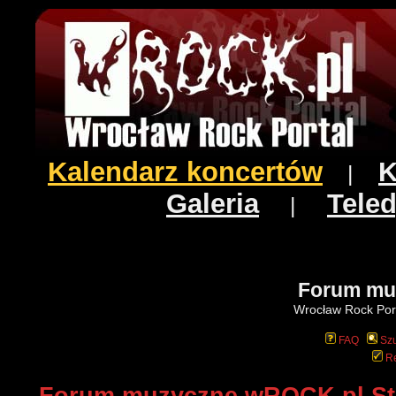
Kalendarz koncertów
K
|
Galeria
Teled
|
Forum mu
Wrocław Rock Port
FAQ
Szu
Re