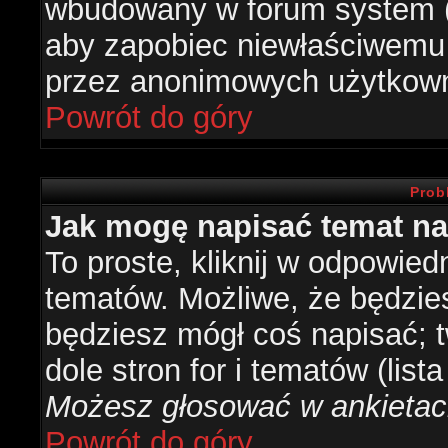
wbudowany w forum system (je
aby zapobiec niewłaściwemu
przez anonimowych użytkow
Powrót do góry
Prob
Jak mogę napisać temat n
To proste, kliknij w odpowied
tematów. Możliwe, że będzie
będziesz mógł coś napisać; 
dole stron for i tematów (list
Możesz głosować w ankietach
Powrót do góry