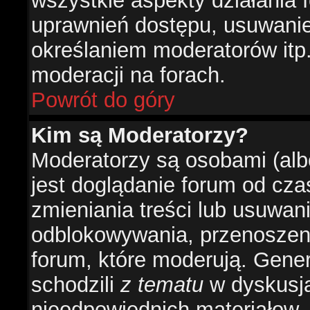
wszystkie aspekty działania 
uprawnień dostępu, usuwani
określaniem moderatorów itp
moderacji na forach.
Powrót do góry
Kim są Moderatorzy?
Moderatorzy są osobami (alb
jest doglądanie forum od cz
zmieniania treści lub usuwan
odblokowywania, przenoszeni
forum, które moderują. Gener
schodzili
z tematu
w dyskusja
nieodpowiednich materiałow.