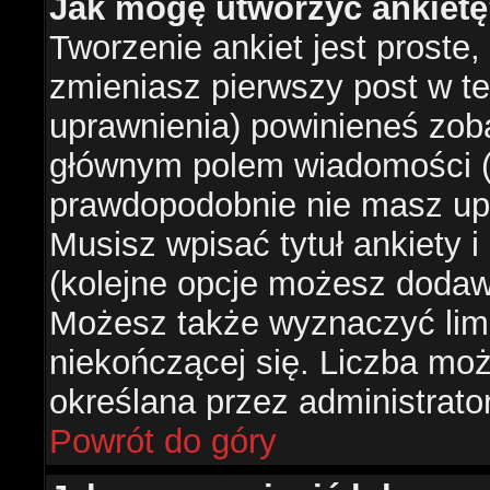
Jak mogę utworzyć ankiet
Tworzenie ankiet jest proste,
zmieniasz pierwszy post w te
uprawnienia) powinieneś zob
głównym polem wiadomości (je
prawdopodobnie nie masz upr
Musisz wpisać tytuł ankiety 
(kolejne opcje możesz doda
Możesz także wyznaczyć limi
niekończącej się. Liczba możl
określana przez administrato
Powrót do góry