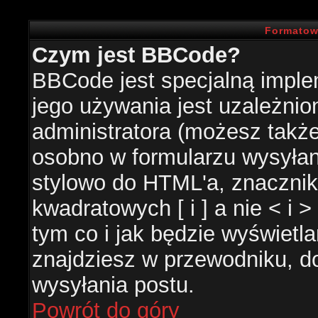
Formatow
Czym jest BBCode?
BBCode jest specjalną impl
jego używania jest uzależni
administratora (możesz takż
osobno w formularzu wysyła
stylowo do HTML'a, znacznik
kwadratowych [ i ] a nie < i 
tym co i jak będzie wyświetl
znajdziesz w przewodniku, do
wysyłania postu.
Powrót do góry