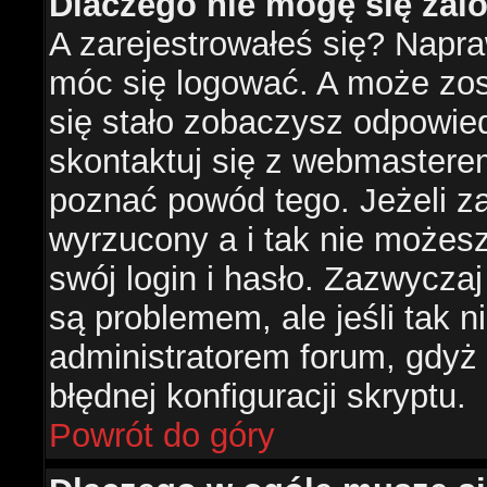
Dlaczego nie mogę się za
A zarejestrowałeś się? Napr
móc się logować. A może zost
się stało zobaczysz odpowie
skontaktuj się z webmastere
poznać powód tego. Jeżeli za
wyrzucony a i tak nie możes
swój login i hasło. Zazwyczaj
są problemem, ale jeśli tak ni
administratorem forum, gdyż
błędnej konfiguracji skryptu.
Powrót do góry