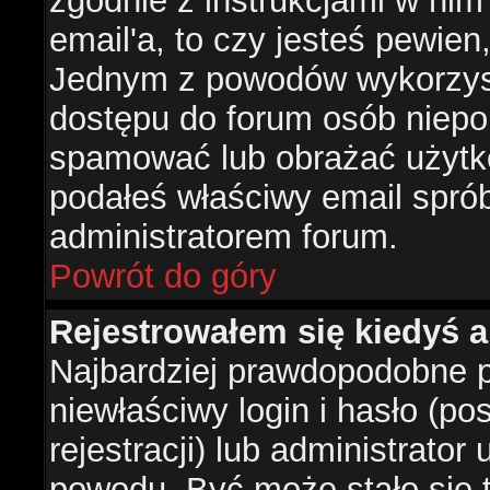
zgodnie z instrukcjami w nim 
email'a, to czy jesteś pewie
Jednym z powodów wykorzysta
dostępu do forum osób niepo
spamować lub obrażać użytko
podałeś właściwy email sprób
administratorem forum.
Powrót do góry
Rejestrowałem się kiedyś a
Najbardziej prawdopodobne p
niewłaściwy login i hasło (po
rejestracji) lub administrator
powodu. Być może stało się t