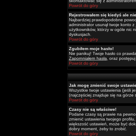
skontaktować się z administratore
Powrót do góry
Rejestrowałem się kiedyś ale ni
Najbardziej prawdopodobne powody t
administrator usunął twoje konto z
użytkowników, którzy w ogóle nic 
dyskusjach.
Powrót do góry
Zgubiłem moje hasło!
Nie panikuj! Twoje hasło co prawda
Zapomniałem hasła
, oraz postępu
Powrót do góry
Jak mogę zmienić swoje ustawi
Wszystkie twoje ustawienia (jeśli 
(najczęściej znajduje się na górze 
Powrót do góry
Czasy nie są właściwe!
Podane czasy są prawie na pewno wł
zmienić ustawienia twojego profilu
większość ustawień, może być dokon
dobry moment, żeby to zrobić.
Powrót do góry