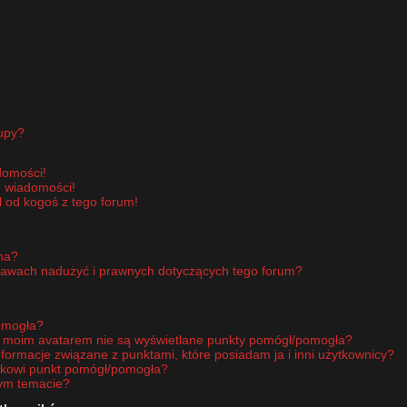
upy?
domości!
e wiadomości!
 od kogoś z tego forum!
pna?
rawach nadużyć i prawnych dotyczących tego forum?
omogła?
d moim avatarem nie są wyświetlane punkty pomógł/pomogła?
nformacje związane z punktami, które posiadam ja i inni użytkownicy?
ikowi punkt pomógł/pomogła?
nym temacie?