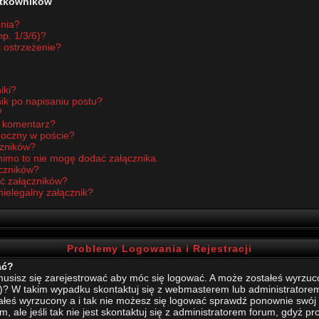
żytkowników
enia?
p. 1/3/6)?
i ostrzeżenie?
iki?
ik po napisaniu postu?
?
ć komentarz?
idoczny w poście?
czników?
imo to nie mogę dodać załącznika.
czników?
ć załączników?
nielegalny załącznik?
Problemy Logowania i Rejestracji
ać?
sisz się zarejestrować aby móc się logować. A może zostałeś wyrzucony
)? W takim wypadku skontaktuj się z webmasterem lub administratore
stałeś wyrzucony a i tak nie możesz się logować sprawdź ponownie swój l
, ale jeśli tak nie jest skontaktuj się z administratorem forum, gdyż p