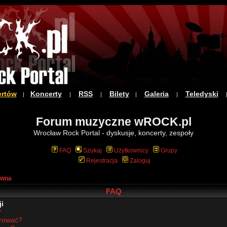
ertów
Koncerty
RSS
Bilety
Galeria
Teledyski
|
|
|
|
|
Forum muzyczne wROCK.pl
Wrocław Rock Portal - dyskusje, koncerty, zespoły
FAQ
Szukaj
Użytkownicy
Grupy
Rejestracja
Zaloguj
ówna
FAQ
i
?
trować?