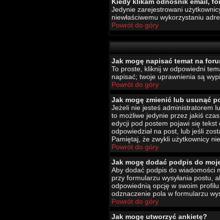
Kiedy klikam odnośnik email, 
Jedynie zarejestrowani użytkownic
niewłaściwemu wykorzystaniu adr
Powrót do góry
Jak mogę napisać temat na for
To proste, kliknij w odpowiedni te
napisać; twoje uprawnienia są wypi
Powrót do góry
Jak mogę zmienić lub usunąć p
Jeżeli nie jesteś administratorem
to możliwe jedynie przez jakiś czas
edycji pod postem pojawi się tekst 
odpowiedział na post, lub jeśli zo
Pamiętaj, że zwykli użytkownicy ni
Powrót do góry
Jak mogę dodać podpis do moj
Aby dodać podpis do wiadomości mu
przy formularzu wysyłania postu,
odpowiednią opcję w swoim profil
odznaczenie pola w formularzu wys
Powrót do góry
Jak mogę utworzyć ankietę?