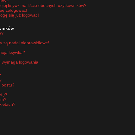
wany?
jej ksywki na liście obecnych użytkowników?
się zalogować!
ogę się już logować!
owników
a?
y są nadal nieprawidłowe!
 moją ksywką?
um wymaga logowania
?
?
 postu?
etę?
um?
kietach?