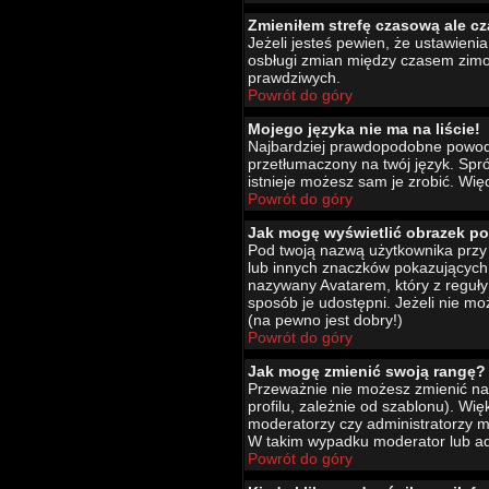
Zmieniłem strefę czasową ale cz
Jeżeli jesteś pewien, że ustawien
osbługi zmian między czasem zimo
prawdziwych.
Powrót do góry
Mojego języka nie ma na liście!
Najbardziej prawdopodobne powody 
przetłumaczony na twój język. Spró
istnieje możesz sam je zrobić. Wię
Powrót do góry
Jak mogę wyświetlić obrazek p
Pod twoją nazwą użytkownika przy 
lub innych znaczków pokazujących 
nazywany Avatarem, który z reguły 
sposób je udostępni. Jeżeli nie mo
(na pewno jest dobry!)
Powrót do góry
Jak mogę zmienić swoją rangę?
Przeważnie nie możesz zmienić naz
profilu, zależnie od szablonu). Wi
moderatorzy czy administratorzy m
W takim wypadku moderator lub adm
Powrót do góry