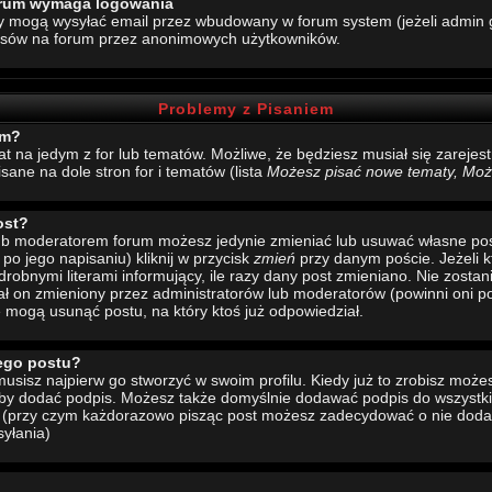
forum wymaga logowania
y mogą wysyłać email przez wbudowany w forum system (jeżeli admin g
esów na forum przez anonimowych użytkowników.
Problemy z Pisaniem
um?
mat na jedym z for lub tematów. Możliwe, że będziesz musiał się zarej
sane na dole stron for i tematów (lista
Możesz pisać nowe tematy, Może
ost?
 lub moderatorem forum możesz jedynie zmieniać lub usuwać własne pos
 po jego napisaniu) kliknij w przycisk
zmień
przy danym poście. Jeżeli k
drobnymi literami informujący, ile razy dany post zmieniano. Nie zostani
stał on zmieniony przez administratorów lub moderatorów (powinni oni po
e mogą usunąć postu, na który ktoś już odpowiedział.
ego postu?
sisz najpierw go stworzyć w swoim profilu. Kiedy już to zrobisz moż
 aby dodać podpis. Możesz także domyślnie dodawać podpis do wszystk
u (przy czym każdorazowo pisząc post możesz zadecydować o nie doda
yłania)