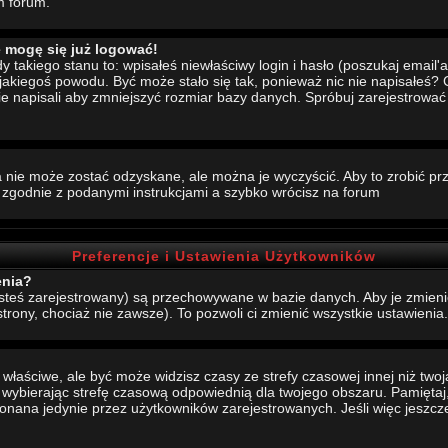
m forum.
e mogę się już logować!
akiego stanu to: wpisałeś niewłaściwy login i hasło (poszukaj email'a, 
 jakiegoś powodu. Być może stało się tak, ponieważ nic nie napisałeś?
nie napisali aby zmniejszyć rozmiar bazy danych. Spróbuj zarejestrowa
 nie może zostać odzyskane, ale można je wyczyścić. Aby to zrobić prze
j zgodnie z podanymi instrukcjami a szybko wrócisz na forum
Preferencje i Ustawienia Użytkowników
enia?
jesteś zarejestrowany) są przechowywane w bazie danych. Aby je zmieni
strony, chociaż nie zawsze). To pozwoli ci zmienić wszystkie ustawienia.
aściwe, ale być może widzisz czasy ze strefy czasowej innej niż twoja.
, wybierając strefę czasową odpowiednią dla twojego obszaru. Pamiętaj,
ana jedynie przez użytkowników zarejestrowanych. Jeśli więc jeszcze s