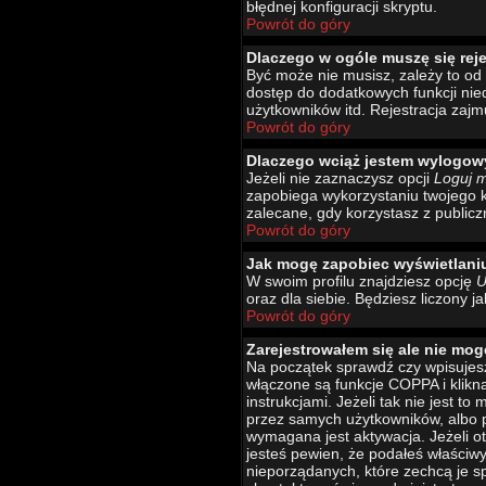
błędnej konfiguracji skryptu.
Powrót do góry
Dlaczego w ogóle muszę się rej
Być może nie musisz, zależy to od 
dostęp do dodatkowych funkcji nied
użytkowników itd. Rejestracja zajm
Powrót do góry
Dlaczego wciąż jestem wylogo
Jeżeli nie zaznaczysz opcji
Loguj 
zapobiega wykorzystaniu twojego 
zalecane, gdy korzystasz z publicz
Powrót do góry
Jak mogę zapobiec wyświetlani
W swoim profilu znajdziesz opcję
U
oraz dla siebie. Będziesz liczony j
Powrót do góry
Zarejestrowałem się ale nie mog
Na początek sprawdź czy wpisujesz
włączone są funkcje COPPA i klikn
instrukcjami. Jeżeli tak nie jest 
przez samych użytkowników, albo p
wymagana jest aktywacja. Jeżeli ot
jesteś pewien, że podałeś właściw
nieporządanych, które zechcą je s