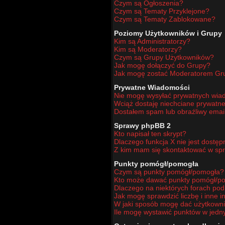
Czym są Ogłoszenia?
Czym są Tematy Przyklejone?
Czym są Tematy Zablokowane?
Poziomy Użytkowników i Grupy
Kim są Administratorzy?
Kim są Moderatorzy?
Czym są Grupy Użytkowników?
Jak mogę dołączyć do Grupy?
Jak mogę zostać Moderatorem Gr
Prywatne Wiadomości
Nie mogę wysyłać prywatnych wia
Wciąż dostaję niechciane prywatn
Dostałem spam lub obraźliwy email
Sprawy phpBB 2
Kto napisał ten skrypt?
Dlaczego funkcja X nie jest dostę
Z kim mam się skontaktować w sp
Punkty pomógł/pomogła
Czym są punkty pomógł/pomogła?
Kto może dawać punkty pomógł/p
Dlaczego na niektórych forach po
Jak mogę sprawdzić liczbę i inne i
W jaki sposób mogę dać użytkown
Ile mogę wystawić punktów w jed