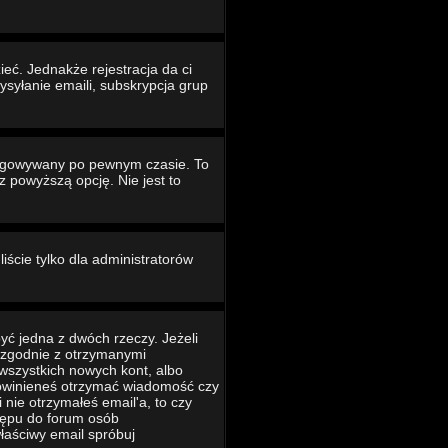
eć. Jednakże rejestracja da ci
ysyłanie emaili, subskrypcja grup
ogowywany po pewnym czasie. To
powyższą opcję. Nie jest to
iście tylko dla administratorów
yć jedna z dwóch rzeczy. Jeżeli
ć zgodnie z otrzymanymi
 wszystkich nowych kont, albo
 powinieneś otrzymać wiadomość czy
 nie otrzymałeś email'a, to czy
tępu do forum osób
łaściwy email spróbuj