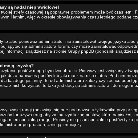
asy są nadal nieprawidłowe!
ia twojej strefy czasowej są poprawne problemem może być czas letni. 
wym i letnim, więc w okresie obowiązywania czasu letniego podane cz
to albo ponieważ administrator nie zainstalował twojego języka albo 
buj spytać się administratora forum, czy może zainstalować odpowiedni 
cej informacji znajdziesz na stronie Grupy phpBB (odnośnik znajdziesz 
od moją ksywką?
czytaniu postów mogą być dwa obrazki. Pierwszy jest związany z twoj
jak dużo napisałeś postów lub jaki masz na nich status. Pod nim moż
dla każdego jest inny. To od administratora zależy czy zechce udostępni
żesz z nich korzystać, to taka jest decyzja administratora i do niego m
wy swojej rangi (pojawiają się one pod nazwą użytkownika przy przeg
ększość for używa rang aby zaznaczyć liczbę postów, które napisałeś, i
ogą mieć specjalną rangę. Prosimy nie pisać specjalnie postów tylko p
inistrator po prostu ręcznie ją zmniejszy.