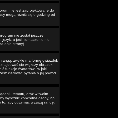
Forum nie jest zaprojektowane do
asy mogą różnić się o godzinę od
program nie został jeszcze
język, a jeśli tłumaczenie nie
na dole strony).
ą rangą, zwykle ma formę gwiazdek
e znajdować się większy obrazek
ć funkcje Avatartów i w jaki
ożesz kierować pytania o jej powód
lądaniu tematu, oraz w twoim
 aby wyróżnić konkretne osoby, np.
o to, aby otrzymać wyższą rangę.