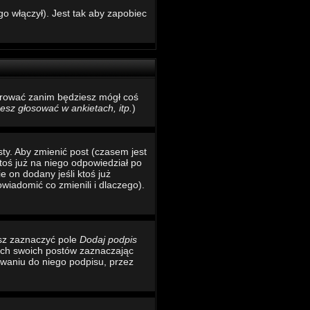
o włączył). Jest tak aby zapobiec
estrować zanim będziesz mógł coś
sz głosować w ankietach, itp.
)
ty. Aby zmienić post (czasem jest
toś już na niego odpowiedział po
e on dodany jeśli ktoś już
wiadomić co zmienili i dlaczego).
esz zaznaczyć pole
Dodaj podpis
ich swoich postów zaznaczając
waniu do niego podpisu, przez