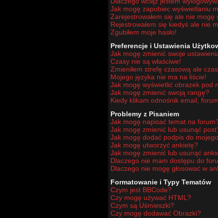
Dlaczego wciąż jestem wylogowy
Jak mogę zapobiec wyświetlaniu mo
Zarejestrowałem się ale nie mogę 
Rejestrowałem się kiedyś ale nie m
Zgubiłem moje hasło!
Preferencje i Ustawienia Użytk
Jak mogę zmienić swoje ustawieni
Czasy nie są właściwe!
Zmieniłem strefę czasową ale czas
Mojego języka nie ma na liście!
Jak mogę wyświetlić obrazek pod
Jak mogę zmienić swoją rangę?
Kiedy klikam odnośnik email, for
Problemy z Pisaniem
Jak mogę napisać temat na forum
Jak mogę zmienić lub usunąć post
Jak mogę dodać podpis do mojego
Jak mogę utworzyć ankietę?
Jak mogę zmienić lub usunąć anki
Dlaczego nie mam dostępu do for
Dlaczego nie mogę głosować w an
Formatowanie i Typy Tematów
Czym jest BBCode?
Czy mogę używać HTML?
Czym są Uśmieszki?
Czy mogę dodawać Obrazki?