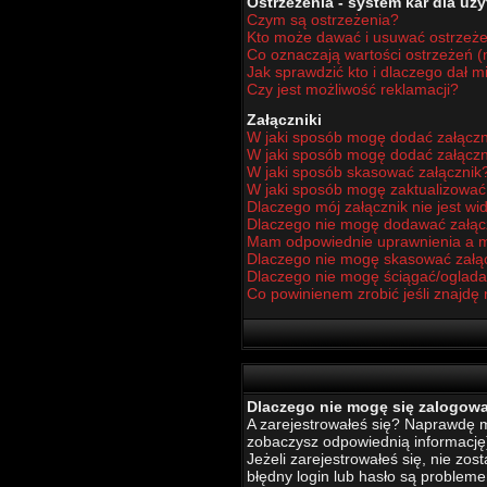
Ostrzeżenia - system kar dla u
Czym są ostrzeżenia?
Kto może dawać i usuwać ostrzeż
Co oznaczają wartości ostrzeżeń (n
Jak sprawdzić kto i dlaczego dał m
Czy jest możliwość reklamacji?
Załączniki
W jaki sposób mogę dodać załączn
W jaki sposób mogę dodać załączn
W jaki sposób skasować załącznik
W jaki sposób mogę zaktualizowa
Dlaczego mój załącznik nie jest w
Dlaczego nie mogę dodawać załą
Mam odpowiednie uprawnienia a m
Dlaczego nie mogę skasować załą
Dlaczego nie mogę ściągać/oglada
Co powinienem zrobić jeśli znajdę 
Dlaczego nie mogę się zalogow
A zarejestrowałeś się? Naprawdę mu
zobaczysz odpowiednią informację
Jeżeli zarejestrowałeś się, nie zo
błędny login lub hasło są problemem