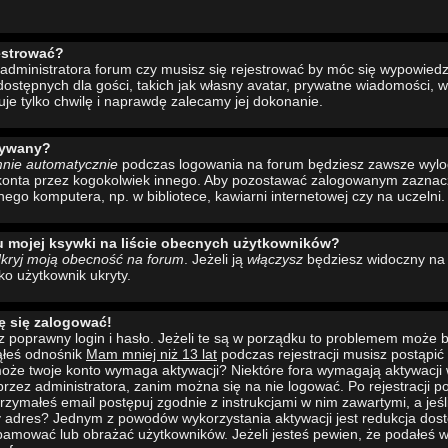
estrować?
administratora forum czy musisz się rejestrować by móc się wypowiedzi
ostępnych dla gości, takich jak własny avatar, prywatne wiadomości, w
uje tylko chwilę i naprawdę zalecamy jej dokonanie.
wywany?
mnie automatycznie
podczas logowania na forum będziesz zawsze wyl
konta przez kogokolwiek innego. Aby pozostawać zalogowanym zaznacz 
nego komputera, np. w bibliotece, kawiarni internetowej czy na uczelni.
u mojej ksywki na liście obecnych użytkowników?
kryj moją obecność na forum
. Jeżeli ją
włączysz
będziesz widoczny na l
ako użytkownik ukryty.
ę się zalogować!
 poprawny login i hasło. Jeżeli te są w porządku to problemem może b
ąłeś odnośnik
Mam mniej niż 13 lat
podczas rejestracji musisz postąpi
to może twoje konto wymaga aktywacji? Niektóre fora wymagają aktywacji
rzez administratora, zanim można się na nie logować. Po rejestracji
rzymałeś email postępuj zgodnie z instrukcjami w nim zawartymi, a jeśli
y adres? Jednym z powodów wykorzystania aktywacji jest redukcja dos
pamować lub obrażać użytkowników. Jeżeli jesteś pewien, że podałeś w