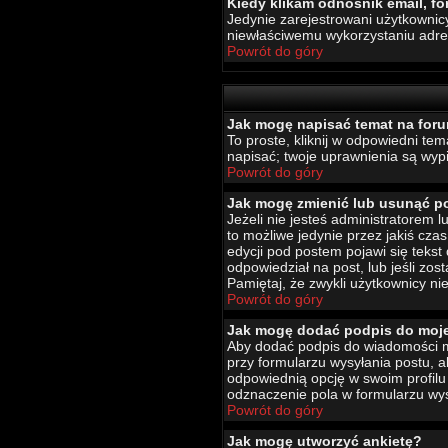
Kiedy klikam odnośnik email, 
Jedynie zarejestrowani użytkownic
niewłaściwemu wykorzystaniu adr
Powrót do góry
Jak mogę napisać temat na for
To proste, kliknij w odpowiedni te
napisać; twoje uprawnienia są wypi
Powrót do góry
Jak mogę zmienić lub usunąć p
Jeżeli nie jesteś administratorem
to możliwe jedynie przez jakiś czas
edycji pod postem pojawi się tekst 
odpowiedział na post, lub jeśli zo
Pamiętaj, że zwykli użytkownicy ni
Powrót do góry
Jak mogę dodać podpis do moj
Aby dodać podpis do wiadomości mu
przy formularzu wysyłania postu,
odpowiednią opcję w swoim profil
odznaczenie pola w formularzu wys
Powrót do góry
Jak mogę utworzyć ankietę?