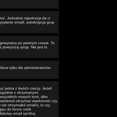
eć. Jednakże rejestracja da ci
ysyłanie emaili, subskrypcja grup
ogowywany po pewnym czasie. To
powyższą opcję. Nie jest to
iście tylko dla administratorów
yć jedna z dwóch rzeczy. Jeżeli
ć zgodnie z otrzymanymi
 wszystkich nowych kont, albo
 powinieneś otrzymać wiadomość czy
 nie otrzymałeś email'a, to czy
tępu do forum osób
łaściwy email spróbuj