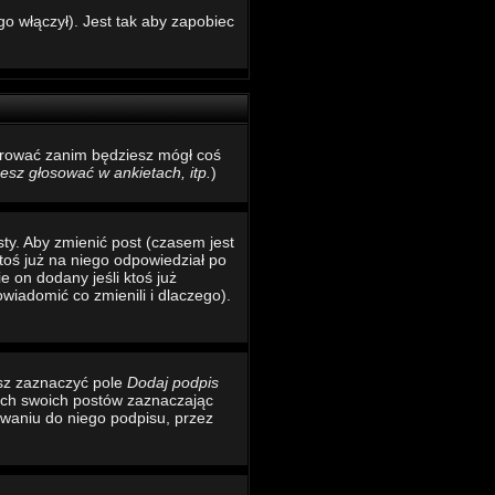
o włączył). Jest tak aby zapobiec
estrować zanim będziesz mógł coś
sz głosować w ankietach, itp.
)
ty. Aby zmienić post (czasem jest
toś już na niego odpowiedział po
e on dodany jeśli ktoś już
wiadomić co zmienili i dlaczego).
esz zaznaczyć pole
Dodaj podpis
ich swoich postów zaznaczając
waniu do niego podpisu, przez