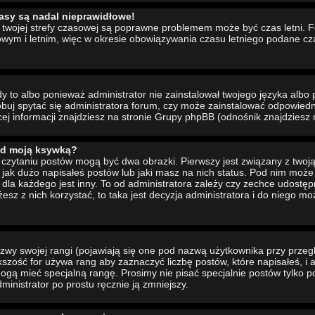
asy są nadal nieprawidłowe!
ia twojej strefy czasowej są poprawne problemem może być czas letni. 
wym i letnim, więc w okresie obowiązywania czasu letniego podane cz
to albo ponieważ administrator nie zainstalował twojego języka albo 
buj spytać się administratora forum, czy może zainstalować odpowiedni 
cej informacji znajdziesz na stronie Grupy phpBB (odnośnik znajdziesz 
od moją ksywką?
czytaniu postów mogą być dwa obrazki. Pierwszy jest związany z twoj
jak dużo napisałeś postów lub jaki masz na nich status. Pod nim moż
dla każdego jest inny. To od administratora zależy czy zechce udostępni
żesz z nich korzystać, to taka jest decyzja administratora i do niego m
wy swojej rangi (pojawiają się one pod nazwą użytkownika przy przeg
ększość for używa rang aby zaznaczyć liczbę postów, które napisałeś, i
ogą mieć specjalną rangę. Prosimy nie pisać specjalnie postów tylko p
inistrator po prostu ręcznie ją zmniejszy.