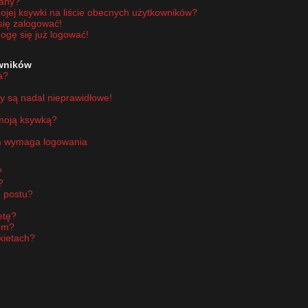
wany?
jej ksywki na liście obecnych użytkowników?
się zalogować!
ogę się już logować!
owników
a?
y są nadal nieprawidłowe!
 moją ksywką?
um wymaga logowania
?
?
 postu?
etę?
um?
kietach?