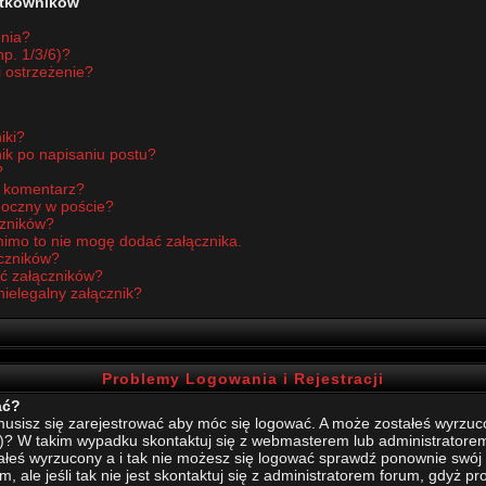
żytkowników
enia?
p. 1/3/6)?
i ostrzeżenie?
iki?
ik po napisaniu postu?
?
ć komentarz?
idoczny w poście?
czników?
imo to nie mogę dodać załącznika.
czników?
ć załączników?
nielegalny załącznik?
Problemy Logowania i Rejestracji
ać?
sisz się zarejestrować aby móc się logować. A może zostałeś wyrzucony
)? W takim wypadku skontaktuj się z webmasterem lub administratore
stałeś wyrzucony a i tak nie możesz się logować sprawdź ponownie swój l
, ale jeśli tak nie jest skontaktuj się z administratorem forum, gdyż p