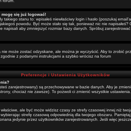
m forum.
e mogę się już logować!
akiego stanu to: wpisałeś niewłaściwy login i hasło (poszukaj email'a, 
 jakiegoś powodu. Być może stało się tak, ponieważ nic nie napisałeś?
nie napisali aby zmniejszyć rozmiar bazy danych. Spróbuj zarejestrowa
 nie może zostać odzyskane, ale można je wyczyścić. Aby to zrobić prze
j zgodnie z podanymi instrukcjami a szybko wrócisz na forum
Preferencje i Ustawienia Użytkowników
enia?
jesteś zarejestrowany) są przechowywane w bazie danych. Aby je zmieni
strony, chociaż nie zawsze). To pozwoli ci zmienić wszystkie ustawienia.
aściwe, ale być może widzisz czasy ze strefy czasowej innej niż twoja.
, wybierając strefę czasową odpowiednią dla twojego obszaru. Pamiętaj,
ana jedynie przez użytkowników zarejestrowanych. Jeśli więc jeszcze s