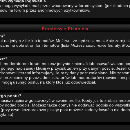
forum wymaga logowania
y mogą wysyłać email przez wbudowany w forum system (jeżeli admin g
esów na forum przez anonimowych użytkowników.
Problemy z Pisaniem
um?
mat na jedym z for lub tematów. Możliwe, że będziesz musiał się zarej
sane na dole stron for i tematów (lista
Możesz pisać nowe tematy, Może
ost?
 lub moderatorem forum możesz jedynie zmieniać lub usuwać własne pos
 po jego napisaniu) kliknij w przycisk
zmień
przy danym poście. Jeżeli k
drobnymi literami informujący, ile razy dany post zmieniano. Nie zostani
stał on zmieniony przez administratorów lub moderatorów (powinni oni po
e mogą usunąć postu, na który ktoś już odpowiedział.
ego postu?
sisz najpierw go stworzyć w swoim profilu. Kiedy już to zrobisz moż
 aby dodać podpis. Możesz także domyślnie dodawać podpis do wszystk
u (przy czym każdorazowo pisząc post możesz zadecydować o nie doda
yłania)