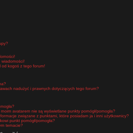
upy?
domości!
e wiadomości!
 od kogoś z tego forum!
pna?
rawach nadużyć i prawnych dotyczących tego forum?
omogła?
d moim avatarem nie są wyświetlane punkty pomógł/pomogła?
nformacje związane z punktami, które posiadam ja i inni użytkownicy?
ikowi punkt pomógł/pomogła?
nym temacie?