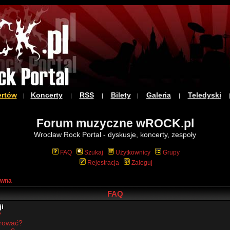
ertów
Koncerty
RSS
Bilety
Galeria
Teledyski
|
|
|
|
|
Forum muzyczne wROCK.pl
Wrocław Rock Portal - dyskusje, koncerty, zespoły
FAQ
Szukaj
Użytkownicy
Grupy
Rejestracja
Zaloguj
ówna
FAQ
i
?
trować?