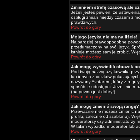
Zmieniłem strefę czasową ale cz
Jeżeli jesteś pewien, że ustawien
osbługi zmian między czasem zimo
prawdziwych.
Powrót do góry
Mojego języka nie ma na liście!
Najbardziej prawdopodobne powody 
przetłumaczony na twój język. Spró
istnieje możesz sam je zrobić. Wię
Powrót do góry
Jak mogę wyświetlić obrazek p
Pod twoją nazwą użytkownika przy 
lub innych znaczków pokazujących 
nazywany Avatarem, który z reguły 
sposób je udostępni. Jeżeli nie mo
(na pewno jest dobry!)
Powrót do góry
Jak mogę zmienić swoją rangę?
Przeważnie nie możesz zmienić naz
profilu, zależnie od szablonu). Wi
moderatorzy czy administratorzy m
W takim wypadku moderator lub adm
Powrót do góry