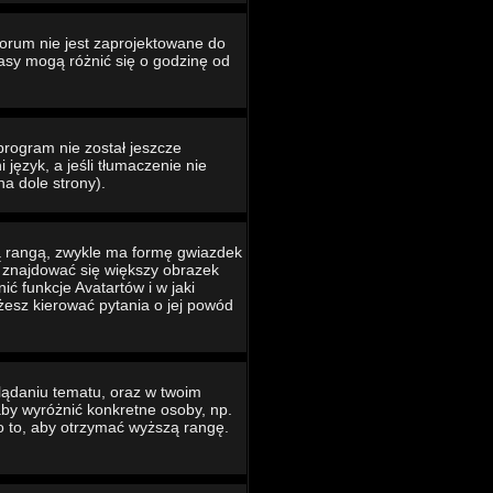
Forum nie jest zaprojektowane do
asy mogą różnić się o godzinę od
program nie został jeszcze
język, a jeśli tłumaczenie nie
na dole strony).
ą rangą, zwykle ma formę gwiazdek
e znajdować się większy obrazek
ć funkcje Avatartów i w jaki
ożesz kierować pytania o jej powód
lądaniu tematu, oraz w twoim
 aby wyróżnić konkretne osoby, np.
o to, aby otrzymać wyższą rangę.