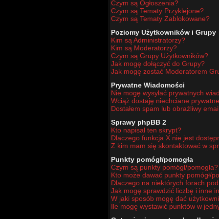
Czym są Ogłoszenia?
Czym są Tematy Przyklejone?
Czym są Tematy Zablokowane?
Poziomy Użytkowników i Grupy
Kim są Administratorzy?
Kim są Moderatorzy?
Czym są Grupy Użytkowników?
Jak mogę dołączyć do Grupy?
Jak mogę zostać Moderatorem Gr
Prywatne Wiadomości
Nie mogę wysyłać prywatnych wia
Wciąż dostaję niechciane prywatn
Dostałem spam lub obraźliwy email
Sprawy phpBB 2
Kto napisał ten skrypt?
Dlaczego funkcja X nie jest dostę
Z kim mam się skontaktować w sp
Punkty pomógł/pomogła
Czym są punkty pomógł/pomogła?
Kto może dawać punkty pomógł/p
Dlaczego na niektórych forach po
Jak mogę sprawdzić liczbę i inne i
W jaki sposób mogę dać użytkown
Ile mogę wystawić punktów w jed