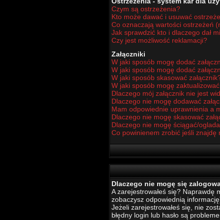
Ostrzeżenia - system kar dla u
Czym są ostrzeżenia?
Kto może dawać i usuwać ostrzeż
Co oznaczają wartości ostrzeżeń (n
Jak sprawdzić kto i dlaczego dał m
Czy jest możliwość reklamacji?
Załączniki
W jaki sposób mogę dodać załączn
W jaki sposób mogę dodać załączn
W jaki sposób skasować załącznik
W jaki sposób mogę zaktualizowa
Dlaczego mój załącznik nie jest w
Dlaczego nie mogę dodawać załą
Mam odpowiednie uprawnienia a m
Dlaczego nie mogę skasować załą
Dlaczego nie mogę ściągać/oglada
Co powinienem zrobić jeśli znajdę 
Dlaczego nie mogę się zalogow
A zarejestrowałeś się? Naprawdę mu
zobaczysz odpowiednią informację
Jeżeli zarejestrowałeś się, nie zo
błędny login lub hasło są problemem