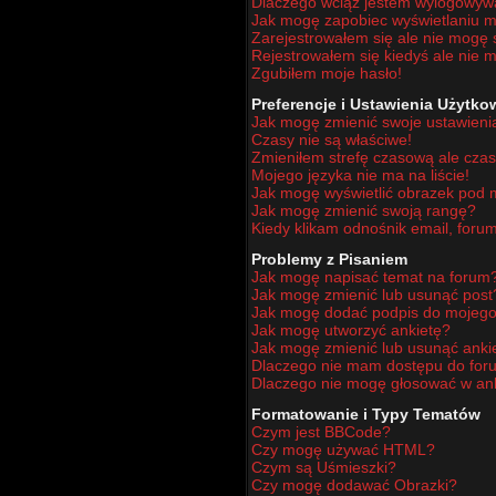
Dlaczego wciąż jestem wylogowy
Jak mogę zapobiec wyświetlaniu mo
Zarejestrowałem się ale nie mogę 
Rejestrowałem się kiedyś ale nie m
Zgubiłem moje hasło!
Preferencje i Ustawienia Użytk
Jak mogę zmienić swoje ustawieni
Czasy nie są właściwe!
Zmieniłem strefę czasową ale czas
Mojego języka nie ma na liście!
Jak mogę wyświetlić obrazek pod
Jak mogę zmienić swoją rangę?
Kiedy klikam odnośnik email, for
Problemy z Pisaniem
Jak mogę napisać temat na forum
Jak mogę zmienić lub usunąć post
Jak mogę dodać podpis do mojego
Jak mogę utworzyć ankietę?
Jak mogę zmienić lub usunąć anki
Dlaczego nie mam dostępu do for
Dlaczego nie mogę głosować w an
Formatowanie i Typy Tematów
Czym jest BBCode?
Czy mogę używać HTML?
Czym są Uśmieszki?
Czy mogę dodawać Obrazki?