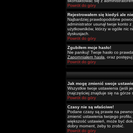
skontaktować się z administratore
Powrót do góry
Rejestrowałem się kiedyś ale ni
Najbardziej prawdopodobne powody t
administrator usunął twoje konto z
użytkowników, którzy w ogóle nic 
dyskusjach.
Powrót do góry
Zgubiłem moje hasło!
Nie panikuj! Twoje hasło co prawda
Zapomniałem hasła
, oraz postępu
Powrót do góry
Jak mogę zmienić swoje ustawi
Wszystkie twoje ustawienia (jeśli 
(najczęściej znajduje się na górze 
Powrót do góry
Czasy nie są właściwe!
Podane czasy są prawie na pewno wł
zmienić ustawienia twojego profilu
większość ustawień, może być dokon
dobry moment, żeby to zrobić.
Powrót do góry