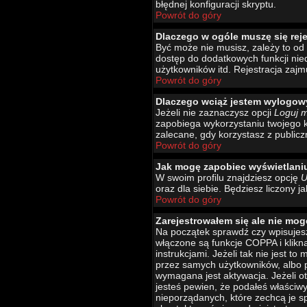
błędnej konfiguracji skryptu.
Powrót do góry
Dlaczego w ogóle muszę się rej
Być może nie musisz, zależy to od 
dostęp do dodatkowych funkcji nied
użytkowników itd. Rejestracja zajm
Powrót do góry
Dlaczego wciąż jestem wylogo
Jeżeli nie zaznaczysz opcji
Loguj 
zapobiega wykorzystaniu twojego 
zalecane, gdy korzystasz z publicz
Powrót do góry
Jak mogę zapobiec wyświetlani
W swoim profilu znajdziesz opcję
U
oraz dla siebie. Będziesz liczony j
Powrót do góry
Zarejestrowałem się ale nie mog
Na początek sprawdź czy wpisujesz
włączone są funkcje COPPA i klikn
instrukcjami. Jeżeli tak nie jest 
przez samych użytkowników, albo p
wymagana jest aktywacja. Jeżeli ot
jesteś pewien, że podałeś właściw
nieporządanych, które zechcą je s