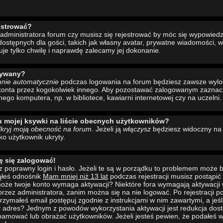
estrować?
administratora forum czy musisz się rejestrować by móc się wypowiedzi
ostępnych dla gości, takich jak własny avatar, prywatne wiadomości, w
uje tylko chwilę i naprawdę zalecamy jej dokonanie.
wywany?
mnie automatycznie
podczas logowania na forum będziesz zawsze wyl
konta przez kogokolwiek innego. Aby pozostawać zalogowanym zaznacz 
nego komputera, np. w bibliotece, kawiarni internetowej czy na uczelni.
u mojej ksywki na liście obecnych użytkowników?
kryj moją obecność na forum
. Jeżeli ją
włączysz
będziesz widoczny na l
ako użytkownik ukryty.
ę się zalogować!
 poprawny login i hasło. Jeżeli te są w porządku to problemem może b
ąłeś odnośnik
Mam mniej niż 13 lat
podczas rejestracji musisz postąpi
to może twoje konto wymaga aktywacji? Niektóre fora wymagają aktywacji
rzez administratora, zanim można się na nie logować. Po rejestracji
rzymałeś email postępuj zgodnie z instrukcjami w nim zawartymi, a jeśli
y adres? Jednym z powodów wykorzystania aktywacji jest redukcja dos
pamować lub obrażać użytkowników. Jeżeli jesteś pewien, że podałeś w