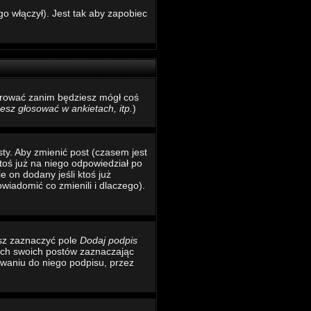
o włączył). Jest tak aby zapobiec
estrować zanim będziesz mógł coś
sz głosować w ankietach, itp.
)
ty. Aby zmienić post (czasem jest
toś już na niego odpowiedział po
e on dodany jeśli ktoś już
wiadomić co zmienili i dlaczego).
esz zaznaczyć pole
Dodaj podpis
ich swoich postów zaznaczając
waniu do niego podpisu, przez