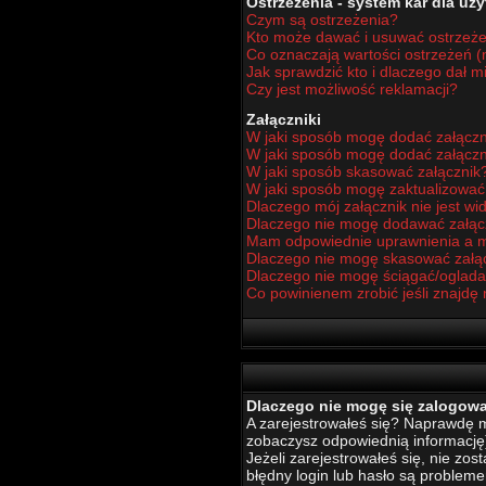
Ostrzeżenia - system kar dla u
Czym są ostrzeżenia?
Kto może dawać i usuwać ostrzeż
Co oznaczają wartości ostrzeżeń (n
Jak sprawdzić kto i dlaczego dał m
Czy jest możliwość reklamacji?
Załączniki
W jaki sposób mogę dodać załączn
W jaki sposób mogę dodać załączn
W jaki sposób skasować załącznik
W jaki sposób mogę zaktualizowa
Dlaczego mój załącznik nie jest w
Dlaczego nie mogę dodawać załą
Mam odpowiednie uprawnienia a m
Dlaczego nie mogę skasować załą
Dlaczego nie mogę ściągać/oglada
Co powinienem zrobić jeśli znajdę 
Dlaczego nie mogę się zalogow
A zarejestrowałeś się? Naprawdę mu
zobaczysz odpowiednią informację
Jeżeli zarejestrowałeś się, nie zo
błędny login lub hasło są problemem