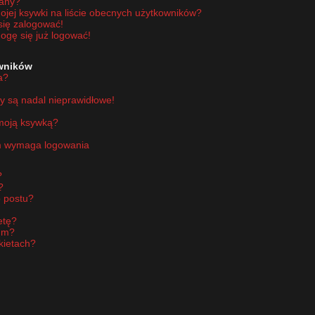
wany?
jej ksywki na liście obecnych użytkowników?
się zalogować!
ogę się już logować!
owników
a?
y są nadal nieprawidłowe!
 moją ksywką?
um wymaga logowania
?
?
 postu?
etę?
um?
kietach?