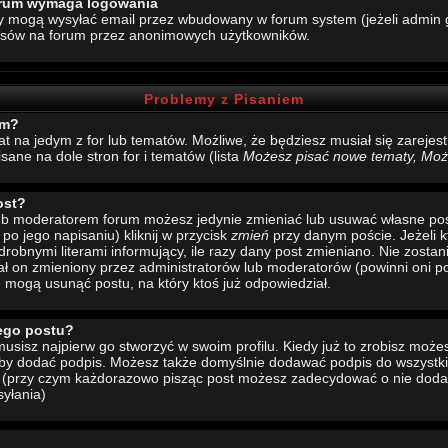
forum wymaga logowania
y mogą wysyłać email przez wbudowany w forum system (jeżeli admin g
esów na forum przez anonimowych użytkowników.
Problemy z Pisaniem
um?
mat na jedym z for lub tematów. Możliwe, że będziesz musiał się zarej
sane na dole stron for i tematów (lista
Możesz pisać nowe tematy, Może
ost?
 lub moderatorem forum możesz jedynie zmieniać lub usuwać własne pos
 po jego napisaniu) kliknij w przycisk
zmień
przy danym poście. Jeżeli k
drobnymi literami informujący, ile razy dany post zmieniano. Nie zostani
stał on zmieniony przez administratorów lub moderatorów (powinni oni po
e mogą usunąć postu, na który ktoś już odpowiedział.
ego postu?
sisz najpierw go stworzyć w swoim profilu. Kiedy już to zrobisz moż
 aby dodać podpis. Możesz także domyślnie dodawać podpis do wszystk
u (przy czym każdorazowo pisząc post możesz zadecydować o nie doda
yłania)