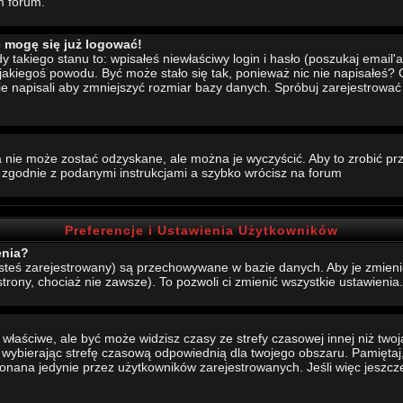
m forum.
e mogę się już logować!
akiego stanu to: wpisałeś niewłaściwy login i hasło (poszukaj email'a, 
 jakiegoś powodu. Być może stało się tak, ponieważ nic nie napisałeś?
nie napisali aby zmniejszyć rozmiar bazy danych. Spróbuj zarejestrowa
 nie może zostać odzyskane, ale można je wyczyścić. Aby to zrobić prze
j zgodnie z podanymi instrukcjami a szybko wrócisz na forum
Preferencje i Ustawienia Użytkowników
enia?
jesteś zarejestrowany) są przechowywane w bazie danych. Aby je zmieni
strony, chociaż nie zawsze). To pozwoli ci zmienić wszystkie ustawienia.
aściwe, ale być może widzisz czasy ze strefy czasowej innej niż twoja.
, wybierając strefę czasową odpowiednią dla twojego obszaru. Pamiętaj,
ana jedynie przez użytkowników zarejestrowanych. Jeśli więc jeszcze s