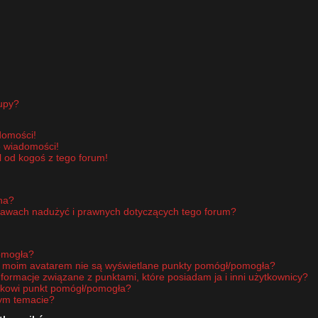
upy?
domości!
e wiadomości!
 od kogoś z tego forum!
pna?
rawach nadużyć i prawnych dotyczących tego forum?
omogła?
d moim avatarem nie są wyświetlane punkty pomógł/pomogła?
nformacje związane z punktami, które posiadam ja i inni użytkownicy?
ikowi punkt pomógł/pomogła?
nym temacie?