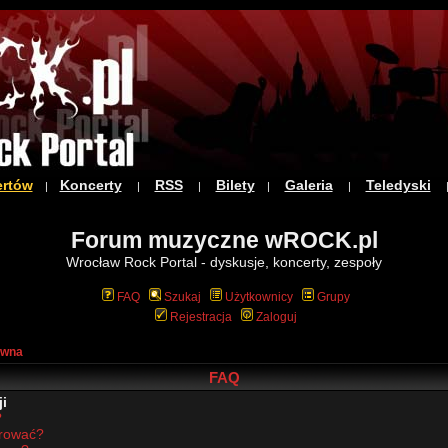
ertów
Koncerty
RSS
Bilety
Galeria
Teledyski
|
|
|
|
|
Forum muzyczne wROCK.pl
Wrocław Rock Portal - dyskusje, koncerty, zespoły
FAQ
Szukaj
Użytkownicy
Grupy
Rejestracja
Zaloguj
ówna
FAQ
i
?
trować?