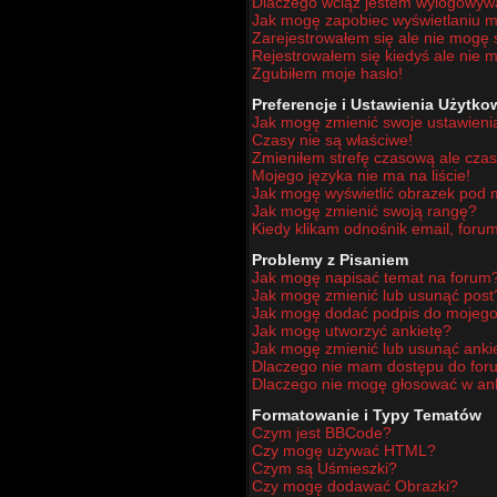
Dlaczego wciąż jestem wylogowy
Jak mogę zapobiec wyświetlaniu mo
Zarejestrowałem się ale nie mogę 
Rejestrowałem się kiedyś ale nie m
Zgubiłem moje hasło!
Preferencje i Ustawienia Użytk
Jak mogę zmienić swoje ustawieni
Czasy nie są właściwe!
Zmieniłem strefę czasową ale czas
Mojego języka nie ma na liście!
Jak mogę wyświetlić obrazek pod
Jak mogę zmienić swoją rangę?
Kiedy klikam odnośnik email, for
Problemy z Pisaniem
Jak mogę napisać temat na forum
Jak mogę zmienić lub usunąć post
Jak mogę dodać podpis do mojego
Jak mogę utworzyć ankietę?
Jak mogę zmienić lub usunąć anki
Dlaczego nie mam dostępu do for
Dlaczego nie mogę głosować w an
Formatowanie i Typy Tematów
Czym jest BBCode?
Czy mogę używać HTML?
Czym są Uśmieszki?
Czy mogę dodawać Obrazki?