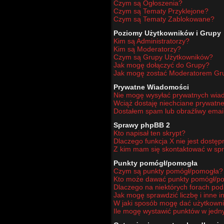
Czym są Ogłoszenia?
Czym są Tematy Przyklejone?
Czym są Tematy Zablokowane?
Poziomy Użytkowników i Grupy
Kim są Administratorzy?
Kim są Moderatorzy?
Czym są Grupy Użytkowników?
Jak mogę dołączyć do Grupy?
Jak mogę zostać Moderatorem Gr
Prywatne Wiadomości
Nie mogę wysyłać prywatnych wia
Wciąż dostaję niechciane prywatn
Dostałem spam lub obraźliwy email
Sprawy phpBB 2
Kto napisał ten skrypt?
Dlaczego funkcja X nie jest dostę
Z kim mam się skontaktować w sp
Punkty pomógł/pomogła
Czym są punkty pomógł/pomogła?
Kto może dawać punkty pomógł/p
Dlaczego na niektórych forach po
Jak mogę sprawdzić liczbę i inne i
W jaki sposób mogę dać użytkown
Ile mogę wystawić punktów w jed