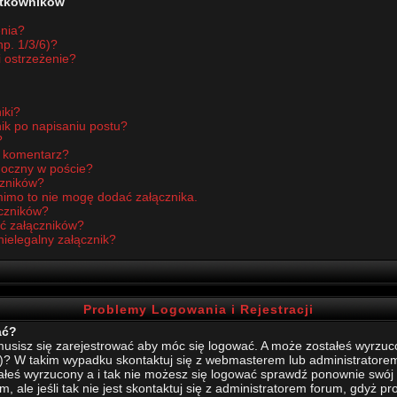
żytkowników
enia?
p. 1/3/6)?
i ostrzeżenie?
iki?
ik po napisaniu postu?
?
ć komentarz?
idoczny w poście?
czników?
imo to nie mogę dodać załącznika.
czników?
ć załączników?
nielegalny załącznik?
Problemy Logowania i Rejestracji
ać?
sisz się zarejestrować aby móc się logować. A może zostałeś wyrzucony
)? W takim wypadku skontaktuj się z webmasterem lub administratore
stałeś wyrzucony a i tak nie możesz się logować sprawdź ponownie swój l
, ale jeśli tak nie jest skontaktuj się z administratorem forum, gdyż p