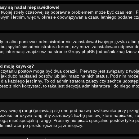
asy są nadal nieprawidłowe!
ia twojej strefy czasowej są poprawne problemem może być czas letni. 
wym i letnim, więc w okresie obowiązywania czasu letniego podane cz
to albo ponieważ administrator nie zainstalował twojego języka albo 
buj spytać się administratora forum, czy może zainstalować odpowiedni 
cej informacji znajdziesz na stronie Grupy phpBB (odnośnik znajdziesz 
od moją ksywką?
czytaniu postów mogą być dwa obrazki. Pierwszy jest związany z twoj
jak dużo napisałeś postów lub jaki masz na nich status. Pod nim moż
dla każdego jest inny. To od administratora zależy czy zechce udostępni
żesz z nich korzystać, to taka jest decyzja administratora i do niego m
wy swojej rangi (pojawiają się one pod nazwą użytkownika przy przeg
ększość for używa rang aby zaznaczyć liczbę postów, które napisałeś, i
ogą mieć specjalną rangę. Prosimy nie pisać specjalnie postów tylko p
inistrator po prostu ręcznie ją zmniejszy.