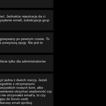
eć. Jednakże rejestracja da ci
ysyłanie emaili, subskrypcja grup
ogowywany po pewnym czasie. To
powyższą opcję. Nie jest to
iście tylko dla administratorów
yć jedna z dwóch rzeczy. Jeżeli
ć zgodnie z otrzymanymi
 wszystkich nowych kont, albo
 powinieneś otrzymać wiadomość czy
 nie otrzymałeś email'a, to czy
tępu do forum osób
łaściwy email spróbuj