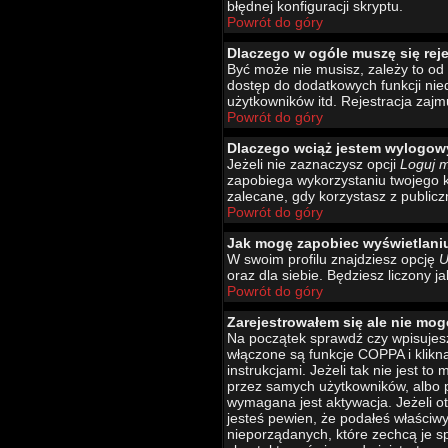
błędnej konfiguracji skryptu.
Powrót do góry
Dlaczego w ogóle muszę się rej
Być może nie musisz, zależy to od 
dostęp do dodatkowych funkcji nied
użytkowników itd. Rejestracja zajm
Powrót do góry
Dlaczego wciąż jestem wylogo
Jeżeli nie zaznaczysz opcji
Loguj 
zapobiega wykorzystaniu twojego 
zalecane, gdy korzystasz z publicz
Powrót do góry
Jak mogę zapobiec wyświetlani
W swoim profilu znajdziesz opcję
U
oraz dla siebie. Będziesz liczony j
Powrót do góry
Zarejestrowałem się ale nie mog
Na początek sprawdź czy wpisujesz
włączone są funkcje COPPA i klikn
instrukcjami. Jeżeli tak nie jest 
przez samych użytkowników, albo p
wymagana jest aktywacja. Jeżeli ot
jesteś pewien, że podałeś właściw
nieporządanych, które zechcą je s