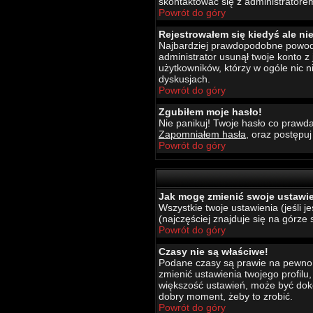
skontaktować się z administratore
Powrót do góry
Rejestrowałem się kiedyś ale ni
Najbardziej prawdopodobne powody t
administrator usunął twoje konto z
użytkowników, którzy w ogóle nic 
dyskusjach.
Powrót do góry
Zgubiłem moje hasło!
Nie panikuj! Twoje hasło co prawda
Zapomniałem hasła
, oraz postępu
Powrót do góry
Jak mogę zmienić swoje ustawi
Wszystkie twoje ustawienia (jeśli 
(najczęściej znajduje się na górze 
Powrót do góry
Czasy nie są właściwe!
Podane czasy są prawie na pewno wł
zmienić ustawienia twojego profilu
większość ustawień, może być dokon
dobry moment, żeby to zrobić.
Powrót do góry