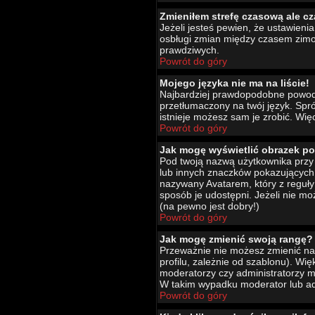
Zmieniłem strefę czasową ale cz
Jeżeli jesteś pewien, że ustawien
osbługi zmian między czasem zimo
prawdziwych.
Powrót do góry
Mojego języka nie ma na liście!
Najbardziej prawdopodobne powody 
przetłumaczony na twój język. Spró
istnieje możesz sam je zrobić. Wię
Powrót do góry
Jak mogę wyświetlić obrazek p
Pod twoją nazwą użytkownika przy 
lub innych znaczków pokazujących 
nazywany Avatarem, który z reguły 
sposób je udostępni. Jeżeli nie mo
(na pewno jest dobry!)
Powrót do góry
Jak mogę zmienić swoją rangę?
Przeważnie nie możesz zmienić naz
profilu, zależnie od szablonu). Wi
moderatorzy czy administratorzy m
W takim wypadku moderator lub adm
Powrót do góry