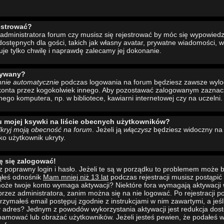
estrować?
administratora forum czy musisz się rejestrować by móc się wypowiedzi
ostępnych dla gości, takich jak własny avatar, prywatne wiadomości, w
uje tylko chwilę i naprawdę zalecamy jej dokonanie.
wywany?
mnie automatycznie
podczas logowania na forum będziesz zawsze wyl
konta przez kogokolwiek innego. Aby pozostawać zalogowanym zaznacz 
nego komputera, np. w bibliotece, kawiarni internetowej czy na uczelni.
u mojej ksywki na liście obecnych użytkowników?
kryj moją obecność na forum
. Jeżeli ją
włączysz
będziesz widoczny na l
ako użytkownik ukryty.
ę się zalogować!
 poprawny login i hasło. Jeżeli te są w porządku to problemem może b
ąłeś odnośnik
Mam mniej niż 13 lat
podczas rejestracji musisz postąpi
to może twoje konto wymaga aktywacji? Niektóre fora wymagają aktywacji
rzez administratora, zanim można się na nie logować. Po rejestracji
rzymałeś email postępuj zgodnie z instrukcjami w nim zawartymi, a jeśli
y adres? Jednym z powodów wykorzystania aktywacji jest redukcja dos
pamować lub obrażać użytkowników. Jeżeli jesteś pewien, że podałeś w