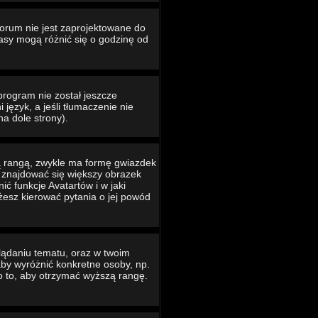
Forum nie jest zaprojektowane do
asy mogą różnić się o godzinę od
program nie został jeszcze
język, a jeśli tłumaczenie nie
na dole strony).
ą rangą, zwykle ma formę gwiazdek
e znajdować się większy obrazek
ć funkcje Avatartów i w jaki
ożesz kierować pytania o jej powód
lądaniu tematu, oraz w twoim
 aby wyróżnić konkretne osoby, np.
o to, aby otrzymać wyższą rangę.