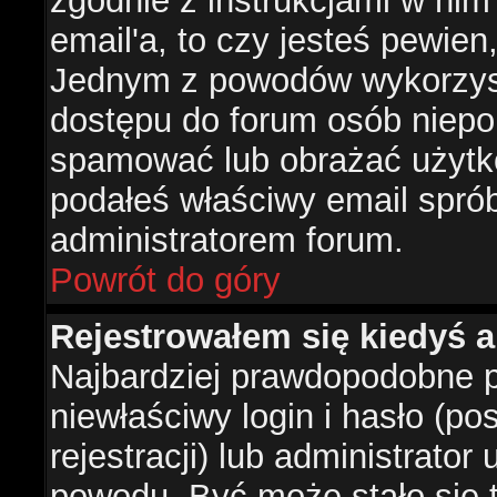
zgodnie z instrukcjami w nim 
email'a, to czy jesteś pewie
Jednym z powodów wykorzysta
dostępu do forum osób niepo
spamować lub obrażać użytko
podałeś właściwy email sprób
administratorem forum.
Powrót do góry
Rejestrowałem się kiedyś a
Najbardziej prawdopodobne p
niewłaściwy login i hasło (po
rejestracji) lub administrator
powodu. Być może stało się t