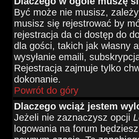
Dlaczego w ogóle muszę si
Być może nie musisz, zależy 
musisz się rejestrować by m
rejestracja da ci dostęp do 
dla gości, takich jak własny 
wysyłanie emaili, subskrypcj
Rejestracja zajmuje tylko ch
dokonanie.
Powrót do góry
Dlaczego wciąż jestem w
Jeżeli nie zaznaczysz opcji
L
logowania na forum będzies