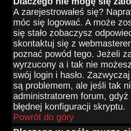
Dlaczego nie mogę się za
A zarejestrowałeś się? Napr
móc się logować. A może zost
się stało zobaczysz odpowie
skontaktuj się z webmastere
poznać powód tego. Jeżeli za
wyrzucony a i tak nie możes
swój login i hasło. Zazwyczaj
są problemem, ale jeśli tak ni
administratorem forum, gdyż
błędnej konfiguracji skryptu.
Powrót do góry