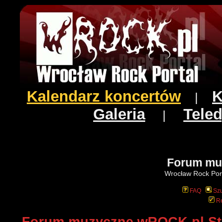
Kalendarz koncertów
K
|
Galeria
Teled
|
Forum mu
Wrocław Rock Port
FAQ
Szu
Re