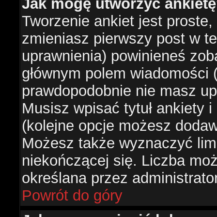
Jak mogę utworzyć ankiet
Tworzenie ankiet jest proste,
zmieniasz pierwszy post w te
uprawnienia) powinieneś zob
głównym polem wiadomości (je
prawdopodobnie nie masz upr
Musisz wpisać tytuł ankiety 
(kolejne opcje możesz doda
Możesz także wyznaczyć limi
niekończącej się. Liczba możl
określana przez administrato
Powrót do góry