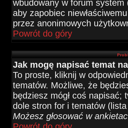
wbudowany w forum system (je
aby zapobiec niewłaściwemu
przez anonimowych użytkow
Powrót do góry
Prob
Jak mogę napisać temat n
To proste, kliknij w odpowied
tematów. Możliwe, że będzie
będziesz mógł coś napisać; 
dole stron for i tematów (list
Możesz głosować w ankietach
Powrót do góry