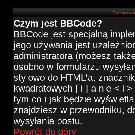
Formatow
Czym jest BBCode?
BBCode jest specjalną impl
jego używania jest uzależni
administratora (możesz takż
osobno w formularzu wysyła
stylowo do HTML'a, znacznik
kwadratowych [ i ] a nie < i 
tym co i jak będzie wyświetl
znajdziesz w przewodniku, do
wysyłania postu.
Powrót do góry