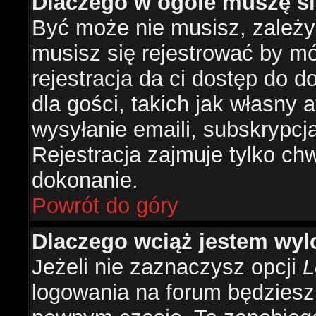
Dlaczego w ogóle muszę si
Być może nie musisz, zależy 
musisz się rejestrować by m
rejestracja da ci dostęp do 
dla gości, takich jak własny 
wysyłanie emaili, subskrypcj
Rejestracja zajmuje tylko ch
dokonanie.
Powrót do góry
Dlaczego wciąż jestem w
Jeżeli nie zaznaczysz opcji
L
logowania na forum będzies