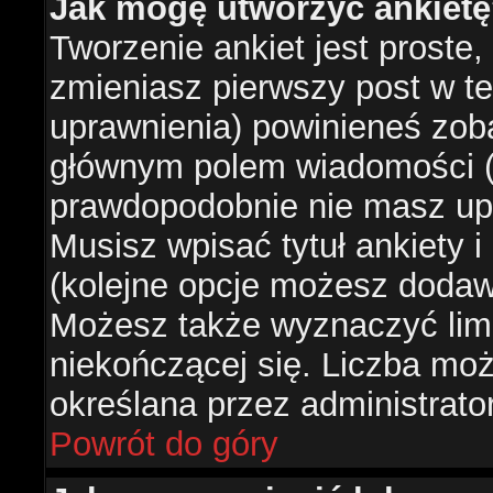
Jak mogę utworzyć ankiet
Tworzenie ankiet jest proste,
zmieniasz pierwszy post w te
uprawnienia) powinieneś zob
głównym polem wiadomości (je
prawdopodobnie nie masz upr
Musisz wpisać tytuł ankiety 
(kolejne opcje możesz doda
Możesz także wyznaczyć limi
niekończącej się. Liczba możl
określana przez administrato
Powrót do góry