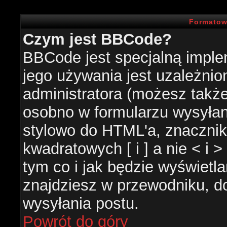
Formatow
Czym jest BBCode?
BBCode jest specjalną impl
jego używania jest uzależni
administratora (możesz takż
osobno w formularzu wysyła
stylowo do HTML'a, znacznik
kwadratowych [ i ] a nie < i 
tym co i jak będzie wyświetl
znajdziesz w przewodniku, do
wysyłania postu.
Powrót do góry