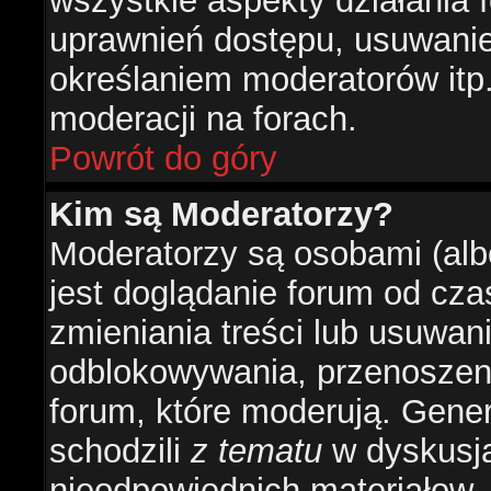
wszystkie aspekty działania 
uprawnień dostępu, usuwani
określaniem moderatorów itp
moderacji na forach.
Powrót do góry
Kim są Moderatorzy?
Moderatorzy są osobami (alb
jest doglądanie forum od cz
zmieniania treści lub usuwan
odblokowywania, przenoszeni
forum, które moderują. Gener
schodzili
z tematu
w dyskusja
nieodpowiednich materiałow.