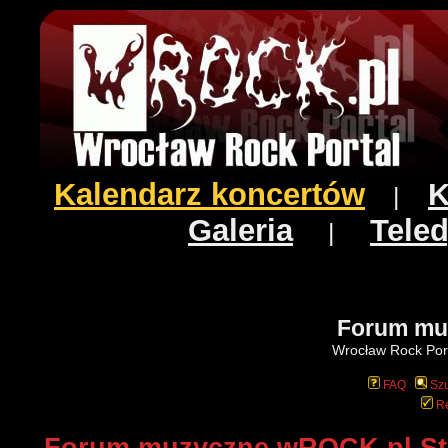
Kalendarz koncertów
K
|
Galeria
Teled
|
Forum mu
Wrocław Rock Port
FAQ
Szu
Re