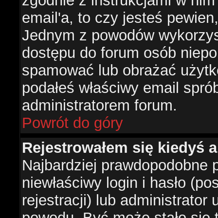
zgodnie z instrukcjami w nim 
email'a, to czy jesteś pewie
Jednym z powodów wykorzysta
dostępu do forum osób niepo
spamować lub obrażać użytko
podałeś właściwy email sprób
administratorem forum.
Powrót do góry
Rejestrowałem się kiedyś a
Najbardziej prawdopodobne p
niewłaściwy login i hasło (po
rejestracji) lub administrator
powodu. Być może stało się t