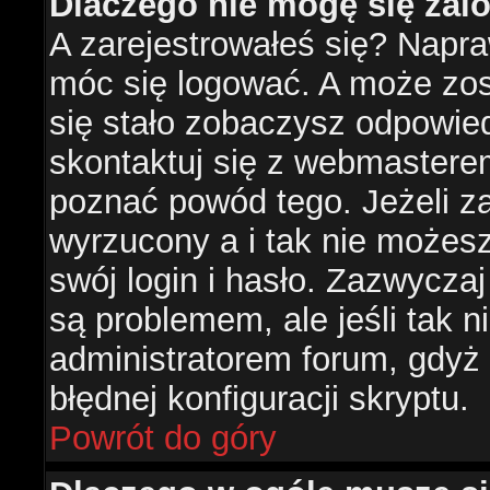
Dlaczego nie mogę się za
A zarejestrowałeś się? Napr
móc się logować. A może zost
się stało zobaczysz odpowie
skontaktuj się z webmastere
poznać powód tego. Jeżeli za
wyrzucony a i tak nie możes
swój login i hasło. Zazwyczaj
są problemem, ale jeśli tak ni
administratorem forum, gdyż
błędnej konfiguracji skryptu.
Powrót do góry