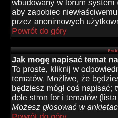
wbudowany w forum system (je
aby zapobiec niewłaściwemu
przez anonimowych użytkow
Powrót do góry
Prob
Jak mogę napisać temat n
To proste, kliknij w odpowied
tematów. Możliwe, że będzie
będziesz mógł coś napisać; 
dole stron for i tematów (list
Możesz głosować w ankietach
Powrót do góry