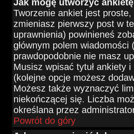
Jak mogę utworzyć ankiet
Tworzenie ankiet jest proste,
zmieniasz pierwszy post w te
uprawnienia) powinieneś zob
głównym polem wiadomości (je
prawdopodobnie nie masz upr
Musisz wpisać tytuł ankiety 
(kolejne opcje możesz doda
Możesz także wyznaczyć limi
niekończącej się. Liczba możl
określana przez administrato
Powrót do góry