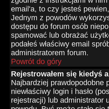
zgodnie z instrukcjami w nim 
email'a, to czy jesteś pewie
Jednym z powodów wykorzysta
dostępu do forum osób niepo
spamować lub obrażać użytko
podałeś właściwy email sprób
administratorem forum.
Powrót do góry
Rejestrowałem się kiedyś a
Najbardziej prawdopodobne p
niewłaściwy login i hasło (po
rejestracji) lub administrator
powodu. Być może stało się t