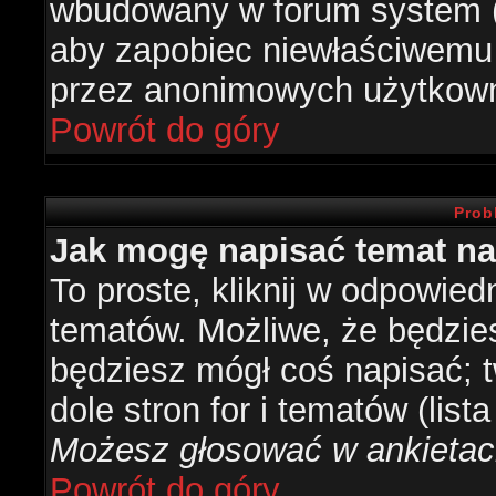
wbudowany w forum system (je
aby zapobiec niewłaściwemu
przez anonimowych użytkow
Powrót do góry
Prob
Jak mogę napisać temat n
To proste, kliknij w odpowied
tematów. Możliwe, że będzie
będziesz mógł coś napisać; 
dole stron for i tematów (list
Możesz głosować w ankietach
Powrót do góry