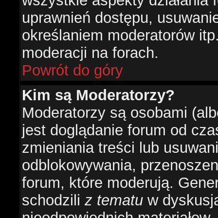
wszystkie aspekty działania 
uprawnień dostępu, usuwani
określaniem moderatorów itp
moderacji na forach.
Powrót do góry
Kim są Moderatorzy?
Moderatorzy są osobami (alb
jest doglądanie forum od cz
zmieniania treści lub usuwan
odblokowywania, przenoszeni
forum, które moderują. Gener
schodzili
z tematu
w dyskusja
nieodpowiednich materiałow.