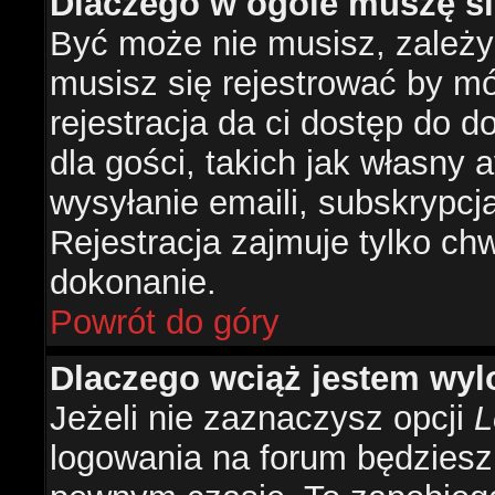
Dlaczego w ogóle muszę si
Być może nie musisz, zależy 
musisz się rejestrować by m
rejestracja da ci dostęp do 
dla gości, takich jak własny 
wysyłanie emaili, subskrypcj
Rejestracja zajmuje tylko ch
dokonanie.
Powrót do góry
Dlaczego wciąż jestem w
Jeżeli nie zaznaczysz opcji
L
logowania na forum będzies