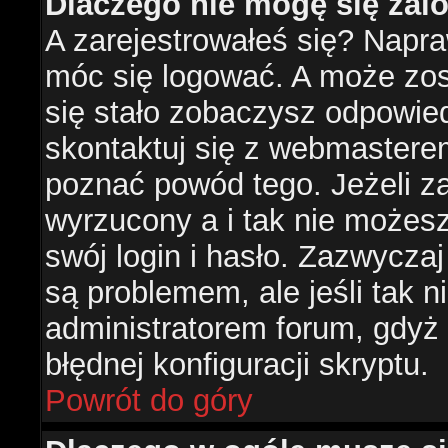
Dlaczego nie mogę się za
A zarejestrowałeś się? Napr
móc się logować. A może zost
się stało zobaczysz odpowie
skontaktuj się z webmastere
poznać powód tego. Jeżeli za
wyrzucony a i tak nie możes
swój login i hasło. Zazwyczaj
są problemem, ale jeśli tak ni
administratorem forum, gdyż
błędnej konfiguracji skryptu.
Powrót do góry