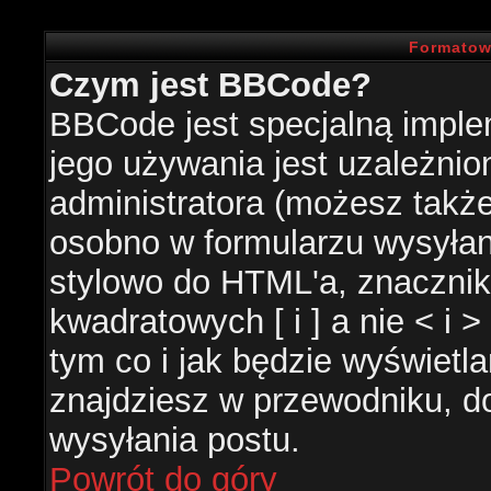
Formatow
Czym jest BBCode?
BBCode jest specjalną impl
jego używania jest uzależni
administratora (możesz takż
osobno w formularzu wysyła
stylowo do HTML'a, znacznik
kwadratowych [ i ] a nie < i 
tym co i jak będzie wyświetl
znajdziesz w przewodniku, do
wysyłania postu.
Powrót do góry