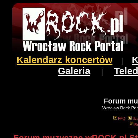
Kalendarz koncertów
K
|
Galeria
Teled
|
Forum mu
Wrocław Rock Port
FAQ
Szu
Re