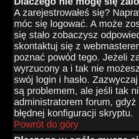
Dlaczego nie mogę się za
A zarejestrowałeś się? Napr
móc się logować. A może zost
się stało zobaczysz odpowie
skontaktuj się z webmastere
poznać powód tego. Jeżeli za
wyrzucony a i tak nie możes
swój login i hasło. Zazwyczaj
są problemem, ale jeśli tak ni
administratorem forum, gdyż
błędnej konfiguracji skryptu.
Powrót do góry