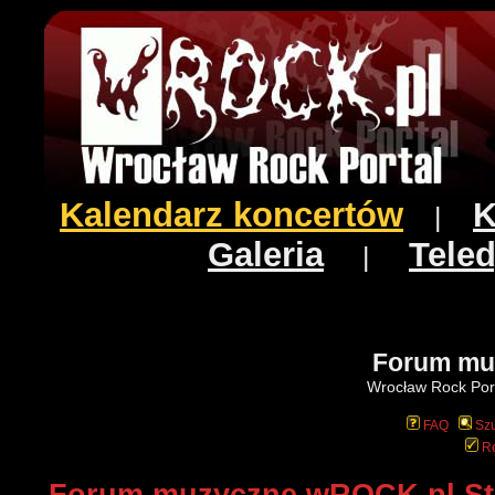
Kalendarz koncertów
K
|
Galeria
Teled
|
Forum mu
Wrocław Rock Port
FAQ
Szu
Re