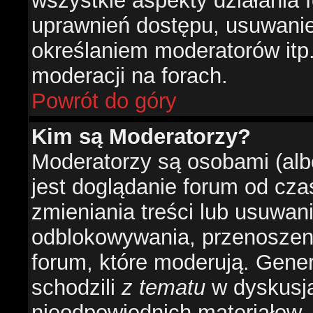
wszystkie aspekty działania 
uprawnień dostępu, usuwani
określaniem moderatorów itp
moderacji na forach.
Powrót do góry
Kim są Moderatorzy?
Moderatorzy są osobami (alb
jest doglądanie forum od cz
zmieniania treści lub usuwan
odblokowywania, przenoszeni
forum, które moderują. Gener
schodzili
z tematu
w dyskusja
nieodpowiednich materiałow.