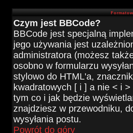
Formatow
Czym jest BBCode?
BBCode jest specjalną impl
jego używania jest uzależni
administratora (możesz takż
osobno w formularzu wysyła
stylowo do HTML'a, znacznik
kwadratowych [ i ] a nie < i 
tym co i jak będzie wyświetl
znajdziesz w przewodniku, do
wysyłania postu.
Powrót do góry