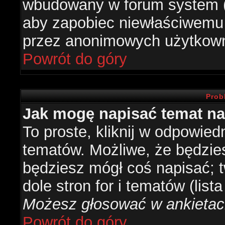
wbudowany w forum system (je
aby zapobiec niewłaściwemu
przez anonimowych użytkow
Powrót do góry
Prob
Jak mogę napisać temat n
To proste, kliknij w odpowied
tematów. Możliwe, że będzie
będziesz mógł coś napisać; 
dole stron for i tematów (list
Możesz głosować w ankietach
Powrót do góry