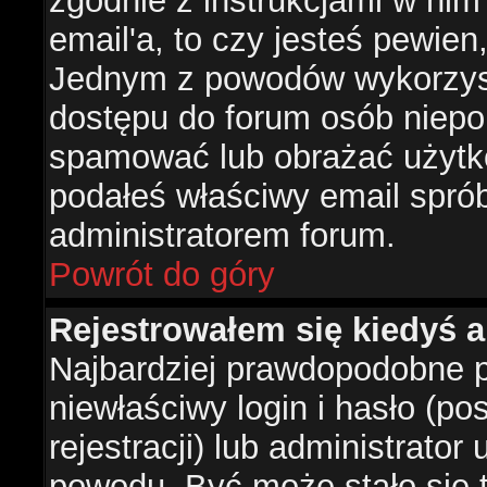
zgodnie z instrukcjami w nim 
email'a, to czy jesteś pewie
Jednym z powodów wykorzysta
dostępu do forum osób niepo
spamować lub obrażać użytko
podałeś właściwy email sprób
administratorem forum.
Powrót do góry
Rejestrowałem się kiedyś a
Najbardziej prawdopodobne p
niewłaściwy login i hasło (po
rejestracji) lub administrator
powodu. Być może stało się t