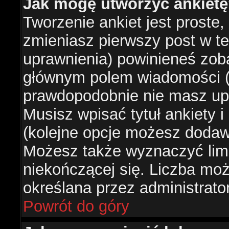
Jak mogę utworzyć ankiet
Tworzenie ankiet jest proste,
zmieniasz pierwszy post w te
uprawnienia) powinieneś zob
głównym polem wiadomości (je
prawdopodobnie nie masz upr
Musisz wpisać tytuł ankiety 
(kolejne opcje możesz doda
Możesz także wyznaczyć limi
niekończącej się. Liczba możl
określana przez administrato
Powrót do góry