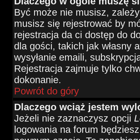
Dlaczego w ogóle muszę si
Być może nie musisz, zależy 
musisz się rejestrować by m
rejestracja da ci dostęp do 
dla gości, takich jak własny 
wysyłanie emaili, subskrypcj
Rejestracja zajmuje tylko ch
dokonanie.
Powrót do góry
Dlaczego wciąż jestem w
Jeżeli nie zaznaczysz opcji
L
logowania na forum będzies