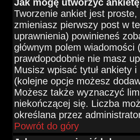
Jak mogę utworzyć ankiet
Tworzenie ankiet jest proste,
zmieniasz pierwszy post w te
uprawnienia) powinieneś zob
głównym polem wiadomości (je
prawdopodobnie nie masz upr
Musisz wpisać tytuł ankiety 
(kolejne opcje możesz doda
Możesz także wyznaczyć limi
niekończącej się. Liczba możl
określana przez administrato
Powrót do góry