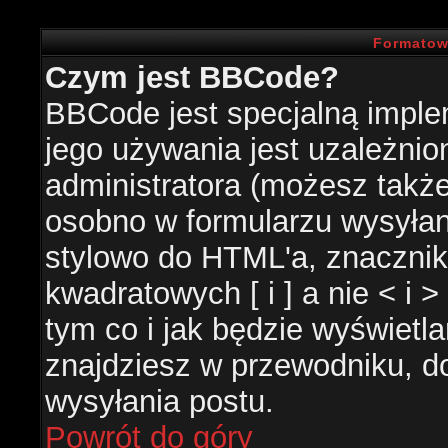
Formatow
Czym jest BBCode?
BBCode jest specjalną impl
jego używania jest uzależni
administratora (możesz takż
osobno w formularzu wysyła
stylowo do HTML'a, znacznik
kwadratowych [ i ] a nie < i 
tym co i jak będzie wyświetl
znajdziesz w przewodniku, do
wysyłania postu.
Powrót do góry