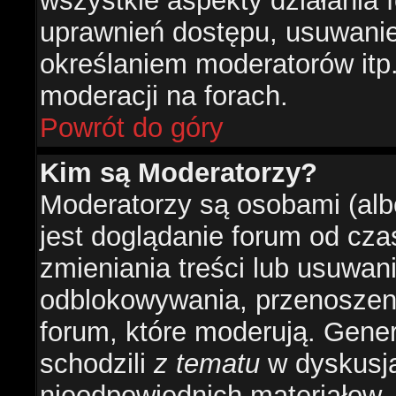
wszystkie aspekty działania 
uprawnień dostępu, usuwani
określaniem moderatorów itp
moderacji na forach.
Powrót do góry
Kim są Moderatorzy?
Moderatorzy są osobami (alb
jest doglądanie forum od cz
zmieniania treści lub usuwan
odblokowywania, przenoszeni
forum, które moderują. Gener
schodzili
z tematu
w dyskusja
nieodpowiednich materiałow.