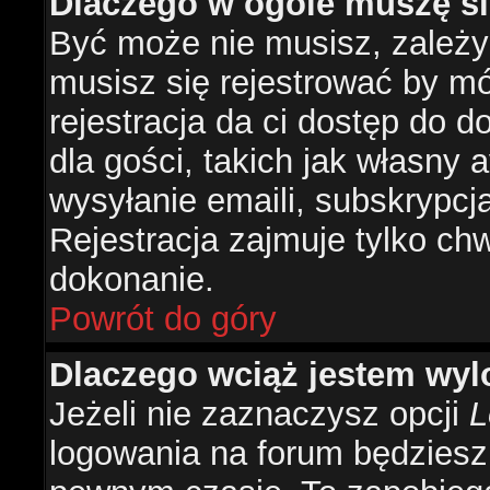
Dlaczego w ogóle muszę si
Być może nie musisz, zależy 
musisz się rejestrować by m
rejestracja da ci dostęp do 
dla gości, takich jak własny 
wysyłanie emaili, subskrypcj
Rejestracja zajmuje tylko ch
dokonanie.
Powrót do góry
Dlaczego wciąż jestem w
Jeżeli nie zaznaczysz opcji
L
logowania na forum będzies