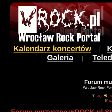
Kalendarz koncertów
K
|
Galeria
Teled
|
Forum mu
Wrocław Rock Port
FAQ
Szu
Re