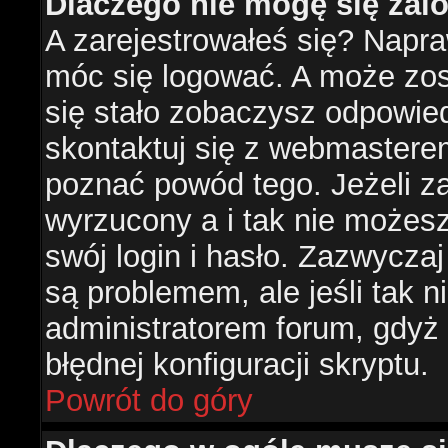
Dlaczego nie mogę się za
A zarejestrowałeś się? Napr
móc się logować. A może zost
się stało zobaczysz odpowie
skontaktuj się z webmastere
poznać powód tego. Jeżeli za
wyrzucony a i tak nie możes
swój login i hasło. Zazwyczaj
są problemem, ale jeśli tak ni
administratorem forum, gdyż
błędnej konfiguracji skryptu.
Powrót do góry