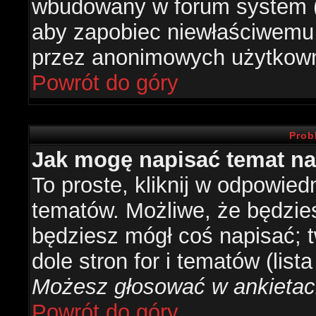
wbudowany w forum system (je
aby zapobiec niewłaściwemu
przez anonimowych użytkow
Powrót do góry
Prob
Jak mogę napisać temat n
To proste, kliknij w odpowied
tematów. Możliwe, że będzie
będziesz mógł coś napisać; 
dole stron for i tematów (list
Możesz głosować w ankietach
Powrót do góry