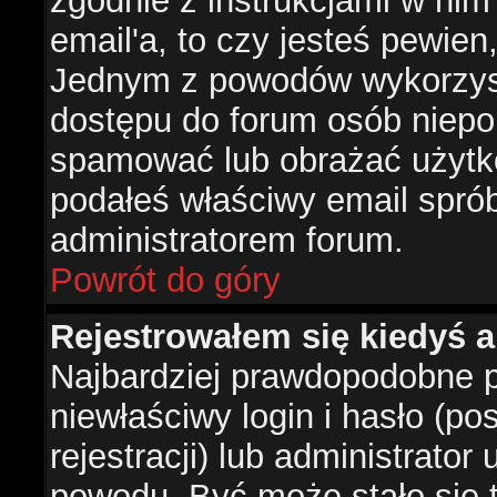
zgodnie z instrukcjami w nim 
email'a, to czy jesteś pewie
Jednym z powodów wykorzysta
dostępu do forum osób niepo
spamować lub obrażać użytko
podałeś właściwy email sprób
administratorem forum.
Powrót do góry
Rejestrowałem się kiedyś a
Najbardziej prawdopodobne p
niewłaściwy login i hasło (po
rejestracji) lub administrator
powodu. Być może stało się t