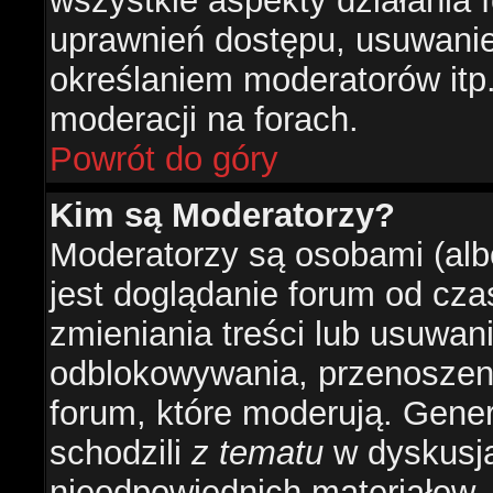
wszystkie aspekty działania 
uprawnień dostępu, usuwani
określaniem moderatorów itp
moderacji na forach.
Powrót do góry
Kim są Moderatorzy?
Moderatorzy są osobami (alb
jest doglądanie forum od cz
zmieniania treści lub usuwan
odblokowywania, przenoszeni
forum, które moderują. Gener
schodzili
z tematu
w dyskusja
nieodpowiednich materiałow.