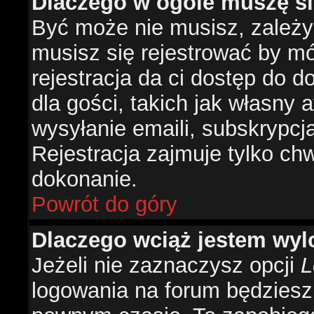
Dlaczego w ogóle muszę si
Być może nie musisz, zależy 
musisz się rejestrować by m
rejestracja da ci dostęp do 
dla gości, takich jak własny 
wysyłanie emaili, subskrypcj
Rejestracja zajmuje tylko ch
dokonanie.
Powrót do góry
Dlaczego wciąż jestem w
Jeżeli nie zaznaczysz opcji
L
logowania na forum będzies