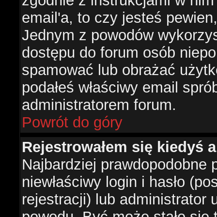
zgodnie z instrukcjami w nim 
email'a, to czy jesteś pewie
Jednym z powodów wykorzysta
dostępu do forum osób niepo
spamować lub obrażać użytko
podałeś właściwy email sprób
administratorem forum.
Powrót do góry
Rejestrowałem się kiedyś a
Najbardziej prawdopodobne p
niewłaściwy login i hasło (po
rejestracji) lub administrator
powodu. Być może stało się t