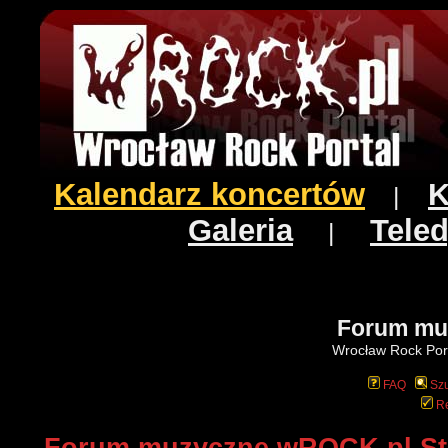
Kalendarz koncertów
K
|
Galeria
Teled
|
Forum mu
Wrocław Rock Port
FAQ
Szu
Re