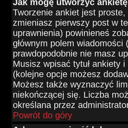
Jak mogę utworzyć ankiet
Tworzenie ankiet jest proste,
zmieniasz pierwszy post w te
uprawnienia) powinieneś zob
głównym polem wiadomości (je
prawdopodobnie nie masz upr
Musisz wpisać tytuł ankiety 
(kolejne opcje możesz doda
Możesz także wyznaczyć limi
niekończącej się. Liczba możl
określana przez administrato
Powrót do góry