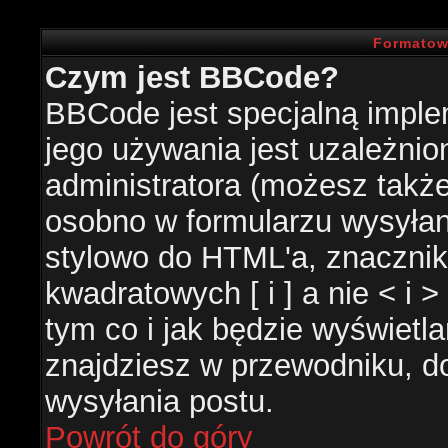
Formatow
Czym jest BBCode?
BBCode jest specjalną impl
jego używania jest uzależni
administratora (możesz takż
osobno w formularzu wysyła
stylowo do HTML'a, znacznik
kwadratowych [ i ] a nie < i 
tym co i jak będzie wyświetl
znajdziesz w przewodniku, do
wysyłania postu.
Powrót do góry