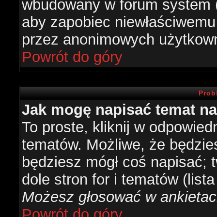
wbudowany w forum system (je
aby zapobiec niewłaściwemu
przez anonimowych użytkow
Powrót do góry
Prob
Jak mogę napisać temat n
To proste, kliknij w odpowied
tematów. Możliwe, że będzie
będziesz mógł coś napisać; 
dole stron for i tematów (list
Możesz głosować w ankietach
Powrót do góry