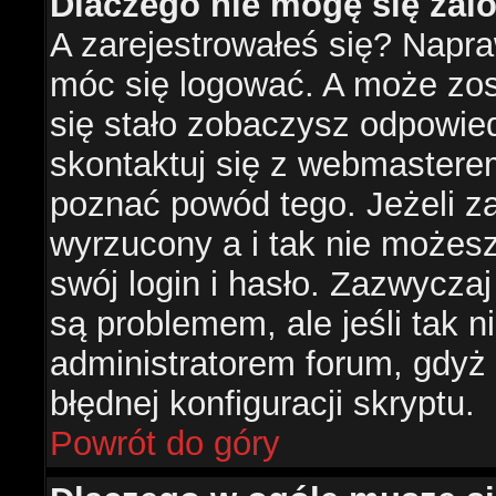
Dlaczego nie mogę się za
A zarejestrowałeś się? Napr
móc się logować. A może zost
się stało zobaczysz odpowie
skontaktuj się z webmastere
poznać powód tego. Jeżeli za
wyrzucony a i tak nie możes
swój login i hasło. Zazwyczaj
są problemem, ale jeśli tak ni
administratorem forum, gdyż
błędnej konfiguracji skryptu.
Powrót do góry