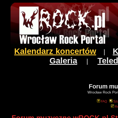
Kalendarz koncertów
K
|
Galeria
Teled
|
Forum mu
Wrocław Rock Port
FAQ
Szu
Re