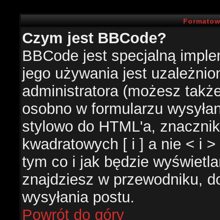
Formatow
Czym jest BBCode?
BBCode jest specjalną impl
jego używania jest uzależni
administratora (możesz takż
osobno w formularzu wysyła
stylowo do HTML'a, znacznik
kwadratowych [ i ] a nie < i 
tym co i jak będzie wyświetl
znajdziesz w przewodniku, do
wysyłania postu.
Powrót do góry