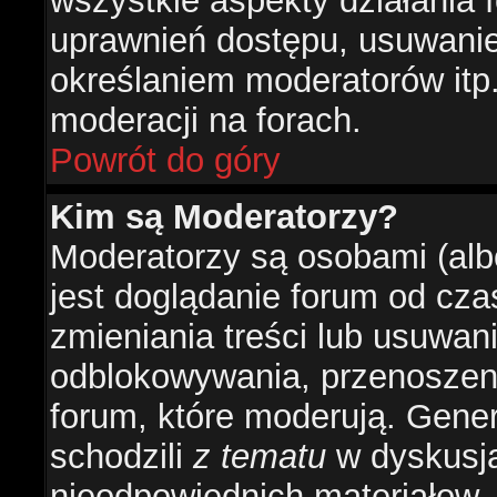
wszystkie aspekty działania 
uprawnień dostępu, usuwani
określaniem moderatorów itp
moderacji na forach.
Powrót do góry
Kim są Moderatorzy?
Moderatorzy są osobami (alb
jest doglądanie forum od cz
zmieniania treści lub usuwan
odblokowywania, przenoszeni
forum, które moderują. Gener
schodzili
z tematu
w dyskusja
nieodpowiednich materiałow.