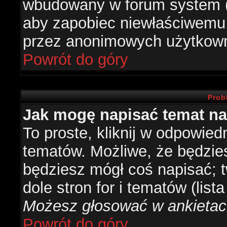
wbudowany w forum system (je
aby zapobiec niewłaściwemu
przez anonimowych użytkow
Powrót do góry
Prob
Jak mogę napisać temat n
To proste, kliknij w odpowied
tematów. Możliwe, że będzie
będziesz mógł coś napisać; 
dole stron for i tematów (list
Możesz głosować w ankietach
Powrót do góry