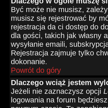
Dlaczego w ogóle muszę si
Być może nie musisz, zależy 
musisz się rejestrować by m
rejestracja da ci dostęp do 
dla gości, takich jak własny 
wysyłanie emaili, subskrypcj
Rejestracja zajmuje tylko ch
dokonanie.
Powrót do góry
Dlaczego wciąż jestem w
Jeżeli nie zaznaczysz opcji
L
logowania na forum będzies