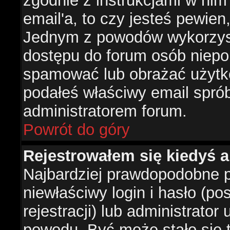
zgodnie z instrukcjami w nim 
email'a, to czy jesteś pewie
Jednym z powodów wykorzysta
dostępu do forum osób niepo
spamować lub obrażać użytko
podałeś właściwy email sprób
administratorem forum.
Powrót do góry
Rejestrowałem się kiedyś a
Najbardziej prawdopodobne p
niewłaściwy login i hasło (po
rejestracji) lub administrator
powodu. Być może stało się t