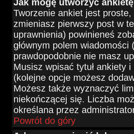
Jak mogę utworzyć ankiet
Tworzenie ankiet jest proste,
zmieniasz pierwszy post w te
uprawnienia) powinieneś zob
głównym polem wiadomości (je
prawdopodobnie nie masz upr
Musisz wpisać tytuł ankiety 
(kolejne opcje możesz doda
Możesz także wyznaczyć limi
niekończącej się. Liczba możl
określana przez administrato
Powrót do góry