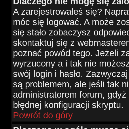
Dlaczego nie mogę się za
A zarejestrowałeś się? Napr
móc się logować. A może zost
się stało zobaczysz odpowie
skontaktuj się z webmastere
poznać powód tego. Jeżeli za
wyrzucony a i tak nie możes
swój login i hasło. Zazwyczaj
są problemem, ale jeśli tak ni
administratorem forum, gdyż
błędnej konfiguracji skryptu.
Powrót do góry