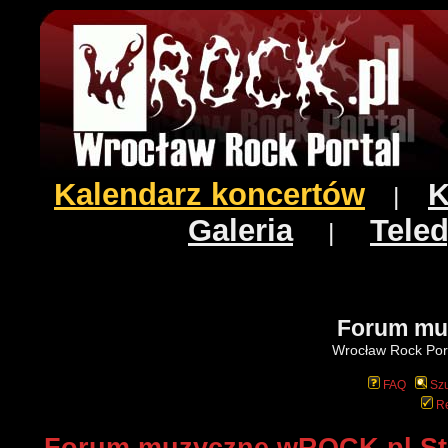
Kalendarz koncertów
K
|
Galeria
Teled
|
Forum mu
Wrocław Rock Port
FAQ
Szu
Re