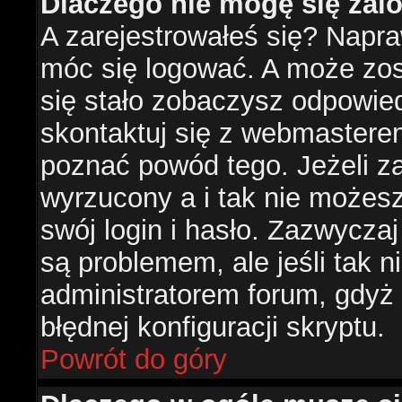
Dlaczego nie mogę się za
A zarejestrowałeś się? Napr
móc się logować. A może zost
się stało zobaczysz odpowie
skontaktuj się z webmastere
poznać powód tego. Jeżeli za
wyrzucony a i tak nie możes
swój login i hasło. Zazwyczaj
są problemem, ale jeśli tak ni
administratorem forum, gdyż
błędnej konfiguracji skryptu.
Powrót do góry