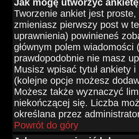
Jak mogę utworzyć ankiet
Tworzenie ankiet jest proste,
zmieniasz pierwszy post w te
uprawnienia) powinieneś zob
głównym polem wiadomości (je
prawdopodobnie nie masz upr
Musisz wpisać tytuł ankiety 
(kolejne opcje możesz doda
Możesz także wyznaczyć limi
niekończącej się. Liczba możl
określana przez administrato
Powrót do góry