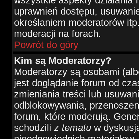
wszystkie aspekty działania 
uprawnień dostępu, usuwani
określaniem moderatorów itp
moderacji na forach.
Powrót do góry
Kim są Moderatorzy?
Moderatorzy są osobami (alb
jest doglądanie forum od cz
zmieniania treści lub usuwan
odblokowywania, przenoszeni
forum, które moderują. Gener
schodzili
z tematu
w dyskusja
nieodpowiednich materiałow.