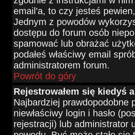
zgodnie z instrukcjami w nim 
email'a, to czy jesteś pewie
Jednym z powodów wykorzysta
dostępu do forum osób niepo
spamować lub obrażać użytko
podałeś właściwy email sprób
administratorem forum.
Powrót do góry
Rejestrowałem się kiedyś a
Najbardziej prawdopodobne p
niewłaściwy login i hasło (po
rejestracji) lub administrator
powodu. Być może stało się t