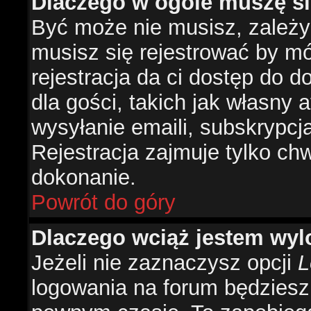
Dlaczego w ogóle muszę si
Być może nie musisz, zależy 
musisz się rejestrować by m
rejestracja da ci dostęp do 
dla gości, takich jak własny 
wysyłanie emaili, subskrypcj
Rejestracja zajmuje tylko ch
dokonanie.
Powrót do góry
Dlaczego wciąż jestem w
Jeżeli nie zaznaczysz opcji
L
logowania na forum będzies