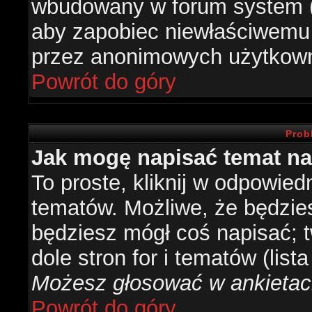
wbudowany w forum system (je
aby zapobiec niewłaściwemu
przez anonimowych użytkow
Powrót do góry
Prob
Jak mogę napisać temat n
To proste, kliknij w odpowied
tematów. Możliwe, że będzie
będziesz mógł coś napisać; 
dole stron for i tematów (list
Możesz głosować w ankietach
Powrót do góry