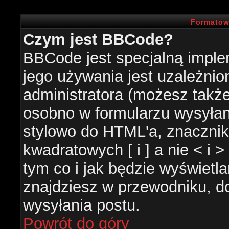
Formatow
Czym jest BBCode?
BBCode jest specjalną impl
jego używania jest uzależni
administratora (możesz takż
osobno w formularzu wysyła
stylowo do HTML'a, znacznik
kwadratowych [ i ] a nie < i 
tym co i jak będzie wyświetl
znajdziesz w przewodniku, do
wysyłania postu.
Powrót do góry