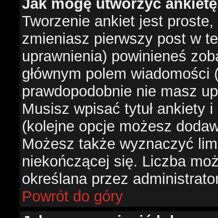
Jak mogę utworzyć ankiet
Tworzenie ankiet jest proste,
zmieniasz pierwszy post w te
uprawnienia) powinieneś zob
głównym polem wiadomości (je
prawdopodobnie nie masz upr
Musisz wpisać tytuł ankiety 
(kolejne opcje możesz doda
Możesz także wyznaczyć limi
niekończącej się. Liczba możl
określana przez administrato
Powrót do góry