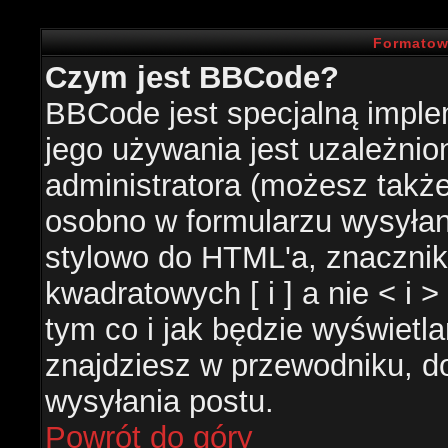
Formatow
Czym jest BBCode?
BBCode jest specjalną impl
jego używania jest uzależni
administratora (możesz takż
osobno w formularzu wysyła
stylowo do HTML'a, znacznik
kwadratowych [ i ] a nie < i 
tym co i jak będzie wyświetl
znajdziesz w przewodniku, do
wysyłania postu.
Powrót do góry