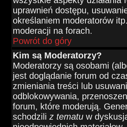
wszystkie aspekty działania 
uprawnień dostępu, usuwani
określaniem moderatorów itp
moderacji na forach.
Powrót do góry
Kim są Moderatorzy?
Moderatorzy są osobami (alb
jest doglądanie forum od cz
zmieniania treści lub usuwan
odblokowywania, przenoszeni
forum, które moderują. Gener
schodzili
z tematu
w dyskusja
nieodpowiednich materiałow.