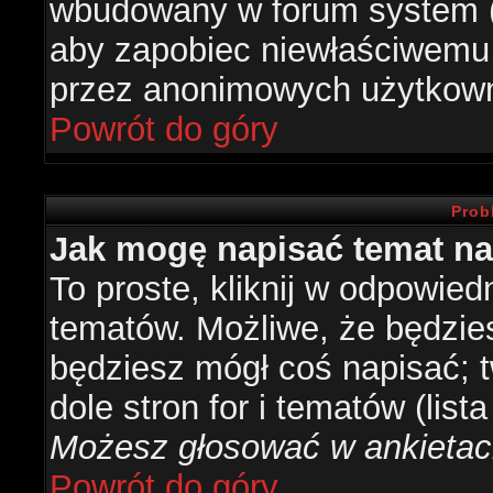
wbudowany w forum system (je
aby zapobiec niewłaściwemu
przez anonimowych użytkow
Powrót do góry
Prob
Jak mogę napisać temat n
To proste, kliknij w odpowied
tematów. Możliwe, że będzie
będziesz mógł coś napisać; 
dole stron for i tematów (list
Możesz głosować w ankietach
Powrót do góry