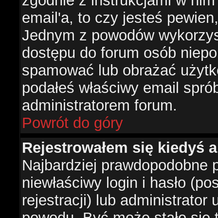
zgodnie z instrukcjami w nim 
email'a, to czy jesteś pewie
Jednym z powodów wykorzysta
dostępu do forum osób niepo
spamować lub obrażać użytko
podałeś właściwy email sprób
administratorem forum.
Powrót do góry
Rejestrowałem się kiedyś a
Najbardziej prawdopodobne p
niewłaściwy login i hasło (po
rejestracji) lub administrator
powodu. Być może stało się t