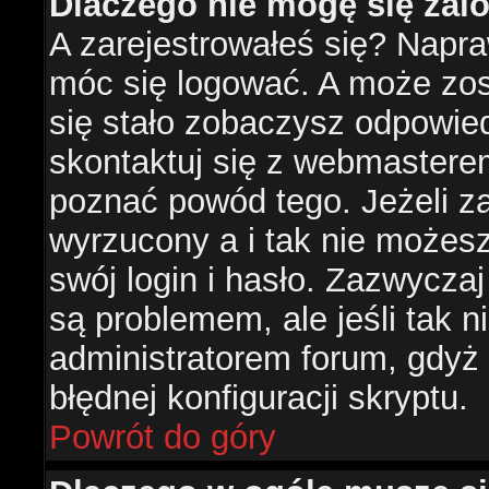
Dlaczego nie mogę się za
A zarejestrowałeś się? Napr
móc się logować. A może zost
się stało zobaczysz odpowie
skontaktuj się z webmastere
poznać powód tego. Jeżeli za
wyrzucony a i tak nie możes
swój login i hasło. Zazwyczaj
są problemem, ale jeśli tak ni
administratorem forum, gdyż
błędnej konfiguracji skryptu.
Powrót do góry