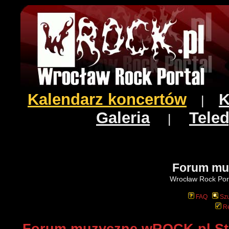
Kalendarz koncertów
K
|
Galeria
Teled
|
Forum mu
Wrocław Rock Port
FAQ
Szu
Re