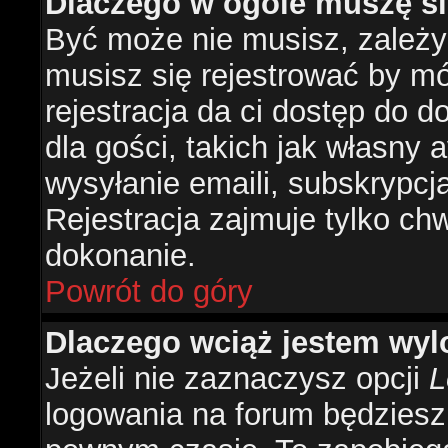
Dlaczego w ogóle muszę si
Być może nie musisz, zależy 
musisz się rejestrować by m
rejestracja da ci dostęp do 
dla gości, takich jak własny 
wysyłanie emaili, subskrypcj
Rejestracja zajmuje tylko ch
dokonanie.
Powrót do góry
Dlaczego wciąż jestem w
Jeżeli nie zaznaczysz opcji
L
logowania na forum będzies