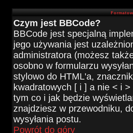
Formatow
Czym jest BBCode?
BBCode jest specjalną impl
jego używania jest uzależni
administratora (możesz takż
osobno w formularzu wysyła
stylowo do HTML'a, znacznik
kwadratowych [ i ] a nie < i 
tym co i jak będzie wyświetl
znajdziesz w przewodniku, do
wysyłania postu.
Powrót do góry