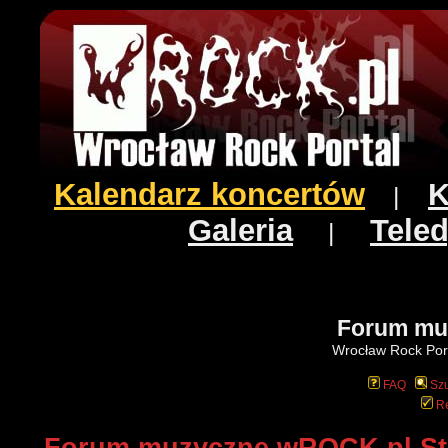
Kalendarz koncertów
K
|
Galeria
Teled
|
Forum mu
Wrocław Rock Port
FAQ
Szu
Re