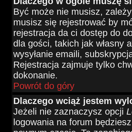
Dlaczego w ogóle muszę si
Być może nie musisz, zależy 
musisz się rejestrować by m
rejestracja da ci dostęp do 
dla gości, takich jak własny 
wysyłanie emaili, subskrypcj
Rejestracja zajmuje tylko ch
dokonanie.
Powrót do góry
Dlaczego wciąż jestem w
Jeżeli nie zaznaczysz opcji
L
logowania na forum będzies