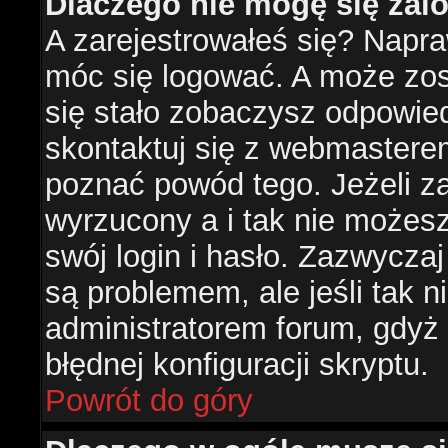
Dlaczego nie mogę się za
A zarejestrowałeś się? Napr
móc się logować. A może zost
się stało zobaczysz odpowie
skontaktuj się z webmastere
poznać powód tego. Jeżeli za
wyrzucony a i tak nie możes
swój login i hasło. Zazwyczaj
są problemem, ale jeśli tak ni
administratorem forum, gdyż
błędnej konfiguracji skryptu.
Powrót do góry