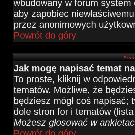
wbudowany w forum system (je
aby zapobiec niewłaściwemu
przez anonimowych użytkow
Powrót do góry
Prob
Jak mogę napisać temat n
To proste, kliknij w odpowied
tematów. Możliwe, że będzie
będziesz mógł coś napisać; 
dole stron for i tematów (list
Możesz głosować w ankietach
Powrót do góry