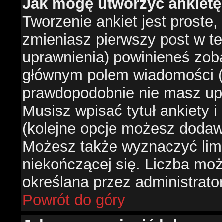
Jak mogę utworzyć ankiet
Tworzenie ankiet jest proste,
zmieniasz pierwszy post w te
uprawnienia) powinieneś zob
głównym polem wiadomości (je
prawdopodobnie nie masz upr
Musisz wpisać tytuł ankiety 
(kolejne opcje możesz doda
Możesz także wyznaczyć limi
niekończącej się. Liczba możl
określana przez administrato
Powrót do góry