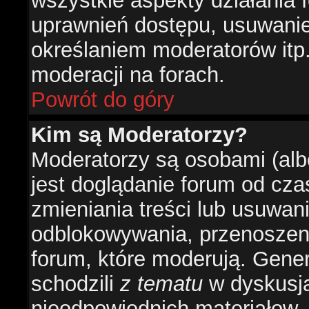
wszystkie aspekty działania 
uprawnień dostępu, usuwani
określaniem moderatorów itp
moderacji na forach.
Powrót do góry
Kim są Moderatorzy?
Moderatorzy są osobami (alb
jest doglądanie forum od cz
zmieniania treści lub usuwan
odblokowywania, przenoszeni
forum, które moderują. Gener
schodzili
z tematu
w dyskusja
nieodpowiednich materiałow.