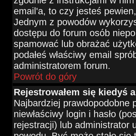
zgodnie z instrukcjami w nim 
email'a, to czy jesteś pewie
Jednym z powodów wykorzysta
dostępu do forum osób niepo
spamować lub obrażać użytko
podałeś właściwy email sprób
administratorem forum.
Powrót do góry
Rejestrowałem się kiedyś a
Najbardziej prawdopodobne p
niewłaściwy login i hasło (po
rejestracji) lub administrator
powodu. Być może stało się t