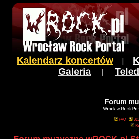
Kalendarz koncertów
K
|
Galeria
Teled
|
Forum mu
Wrocław Rock Port
FAQ
Szu
Re