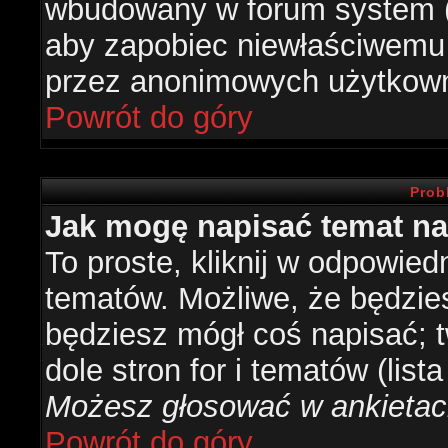
wbudowany w forum system (je
aby zapobiec niewłaściwemu
przez anonimowych użytkow
Powrót do góry
Prob
Jak mogę napisać temat n
To proste, kliknij w odpowied
tematów. Możliwe, że będzie
będziesz mógł coś napisać; 
dole stron for i tematów (list
Możesz głosować w ankietach
Powrót do góry