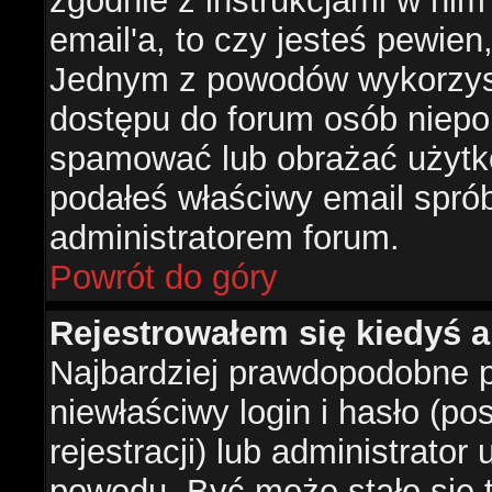
zgodnie z instrukcjami w nim 
email'a, to czy jesteś pewie
Jednym z powodów wykorzysta
dostępu do forum osób niepo
spamować lub obrażać użytko
podałeś właściwy email sprób
administratorem forum.
Powrót do góry
Rejestrowałem się kiedyś a
Najbardziej prawdopodobne p
niewłaściwy login i hasło (po
rejestracji) lub administrator
powodu. Być może stało się t