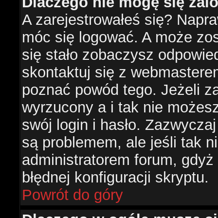
Dlaczego nie mogę się za
A zarejestrowałeś się? Napr
móc się logować. A może zost
się stało zobaczysz odpowie
skontaktuj się z webmastere
poznać powód tego. Jeżeli za
wyrzucony a i tak nie możes
swój login i hasło. Zazwyczaj
są problemem, ale jeśli tak ni
administratorem forum, gdyż
błędnej konfiguracji skryptu.
Powrót do góry