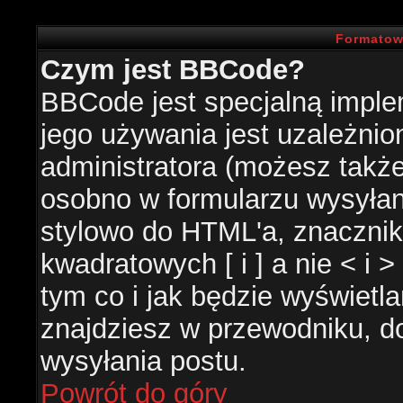
Formatow
Czym jest BBCode?
BBCode jest specjalną impl
jego używania jest uzależni
administratora (możesz takż
osobno w formularzu wysyła
stylowo do HTML'a, znacznik
kwadratowych [ i ] a nie < i 
tym co i jak będzie wyświetl
znajdziesz w przewodniku, do
wysyłania postu.
Powrót do góry