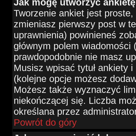
Jak mogę utworzyć ankiet
Tworzenie ankiet jest proste,
zmieniasz pierwszy post w te
uprawnienia) powinieneś zob
głównym polem wiadomości (je
prawdopodobnie nie masz upr
Musisz wpisać tytuł ankiety 
(kolejne opcje możesz doda
Możesz także wyznaczyć limi
niekończącej się. Liczba możl
określana przez administrato
Powrót do góry