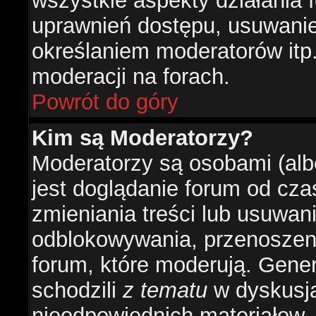
wszystkie aspekty działania 
uprawnień dostępu, usuwani
określaniem moderatorów itp
moderacji na forach.
Powrót do góry
Kim są Moderatorzy?
Moderatorzy są osobami (alb
jest doglądanie forum od cz
zmieniania treści lub usuwan
odblokowywania, przenoszeni
forum, które moderują. Gener
schodzili
z tematu
w dyskusja
nieodpowiednich materiałow.