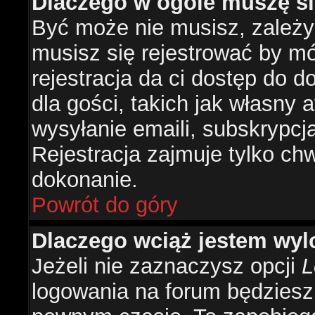
Dlaczego w ogóle muszę si
Być może nie musisz, zależy 
musisz się rejestrować by m
rejestracja da ci dostęp do 
dla gości, takich jak własny 
wysyłanie emaili, subskrypcj
Rejestracja zajmuje tylko ch
dokonanie.
Powrót do góry
Dlaczego wciąż jestem w
Jeżeli nie zaznaczysz opcji
L
logowania na forum będzies